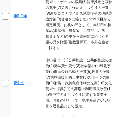
芸術・スポーツの振興(6)健康推進と福祉
の充実(7)災害に強いまちづくりの推進
(8)新型コロナウイルス感染症その他感染
岸和田市
症対策(9)使途を指定しないの9項目から
指定可能。お礼の品として、岸和田の特
産品(海産物、農産物、工芸品、お酒、
和菓子など)の中から寄附額に応じた希
望の品を贈呈(複数選択可、市外在住者
に限る)。
使い道は、(1)公共施設、公共的施設の整
備(2)奨学費の貸付(3)社会福祉(4)緑化事
業(5)市民公益活動の推進(6)教育の振興
(7)地球温暖化防止事業(8)スポーツの振
興(9)消防・救急救命体制の充実(10)文化
豊中市
芸術の振興(11)火葬場の利用環境改善(1
2)豊中市のまちづくりに資する事業全
般。お礼の品として、地場産品約640品
目を返礼品として設定。