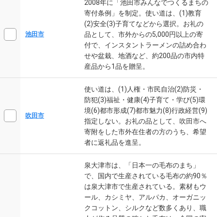
2008年に「池田市みんなでつくるまちの
寄付条例」を制定。使い道は、(1)教育
(2)安全(3)子育てなどから選択。お礼の
品として、市外からの5,000円以上の寄
池田市
付で、インスタントラーメンの詰め合わ
せや盆栽、地酒など、約200品の市内特
産品から1品を贈呈。
使い道は、(1)人権・市民自治(2)防災・
防犯(3)福祉・健康(4)子育て・学び(5)環
境(6)都市形成(7)都市魅力(8)行政経営(9)
吹田市
指定しない。お礼の品として、吹田市へ
寄附をした市外在住者の方のうち、希望
者に返礼品を進呈。
泉大津市は、「日本一の毛布のまち」
で、国内で生産されている毛布の約90％
は泉大津市で生産されている。素材もウ
ール、カシミヤ、アルパカ、オーガニッ
クコットン、シルクなど数多くあり、職