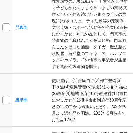
教育環境の充実(2)出産・子育てがしやす
く子どもがたくましく育つまちの実現(3)
住みたい・住み続けたいまちづくりの実
現(4)地域コミュニティ活動等の充実(5)
文化芸術・スポーツ活動等の充実(6)市長
門真市
におまかせ。お礼の品として、門真市の
特産物の門真れんこんをはじめ、門真れ
んこんを使った酒類、タイガー魔法瓶の
炊飯器、海洋堂のフィギュア、パナソニ
ックのカメラ、その他市内事業者が生産
する食品や製造物を贈呈。
使い道は、(1)住民自治(2)都市整備(3)上
下水道(4)危機管理(5)環境(6)人権(7)福祉
(8)教育(9)地域経済(10)行政経営(11)市長
におまかせ(12)摂津市市制施行60周年記
摂津市
念の12の中から選択いただく。2022年9
月より返礼品を開始。2025年6月時点で
お礼品123品