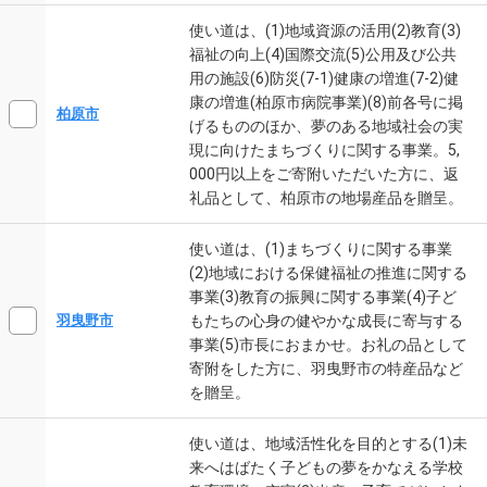
使い道は、(1)地域資源の活用(2)教育(3)
福祉の向上(4)国際交流(5)公用及び公共
用の施設(6)防災(7-1)健康の増進(7-2)健
康の増進(柏原市病院事業)(8)前各号に掲
柏原市
げるもののほか、夢のある地域社会の実
現に向けたまちづくりに関する事業。5,
000円以上をご寄附いただいた方に、返
礼品として、柏原市の地場産品を贈呈。
使い道は、(1)まちづくりに関する事業
(2)地域における保健福祉の推進に関する
事業(3)教育の振興に関する事業(4)子ど
もたちの心身の健やかな成長に寄与する
羽曳野市
事業(5)市長におまかせ。お礼の品として
寄附をした方に、羽曳野市の特産品など
を贈呈。
使い道は、地域活性化を目的とする(1)未
来へはばたく子どもの夢をかなえる学校