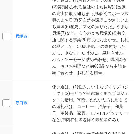
使い道は、(1)教育と子育てのまち貝塚
(2)笑顔あふれる福祉のまち貝塚(3)医療
の充実に取り組むまち貝塚(4)スポーツ振
興のまち貝塚(5)自然や環境にやさしいま
ち貝塚(6)歴史、文化の薫りただようまち
貝塚(7)安全、安心のまち貝塚(8)公共交
貝塚市
通に関する事業(9)市長におまかせ。お礼
の品として、5,000円以上の寄付をした
方に、水なす、たけのこ、泉州タオル、
ハム・ソーセージ詰め合わせ、温州みか
ん、おせち料理など約600品から申請金
額に合わせ、お礼品を贈呈。
使い道は、(1)住みよいまちづくりプロジ
ェクト(2)子どもの笑顔輝くまちプロジェ
クトに活用。寄附いただいた方に対して
守口市
の返礼品は、コーヒー、洋菓子、和菓
子、革製品、家具、モバイルバッテリー
など(市内在住者を除く希望者のみ)。
使い道は、(1)市の施策全般(2)NPO活動