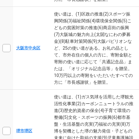
使い道は、(1)区政の推進(2)スポーツ振
興関係(3)福祉関係(4)環境保全関係(5)こ
どもの貧困対策の推進(6)商店街の振興
(7)大阪城の魅力向上(太閤なにわの夢募
金)(8)駐車対策関係(9)大阪パビリオンな
ど、25の使い道がある。お礼の品とし
大阪市中央区
て、市外在住の個人の方に、寄附金額と
寄附の使い道に応じて「共通記念品」ま
たは、「オリジナル記念品等」を贈呈。
10万円以上の寄附をいただいたすべての
方に「市長感謝状」を贈呈。
使い道は、(1)ガス気球を活用した堺観光
活性化事業(2)カーボンニュートラルの推
進(3)歴史的資産の保全(4)子育て環境の
整備(5)文化・スポーツの振興(6)都市基
盤・生活基盤の充実(7)福祉の充実(8)万
博を契機とした堺の魅力発信・子どもの
堺市堺区
未来に向けた取組の支援(9)児童養護施設