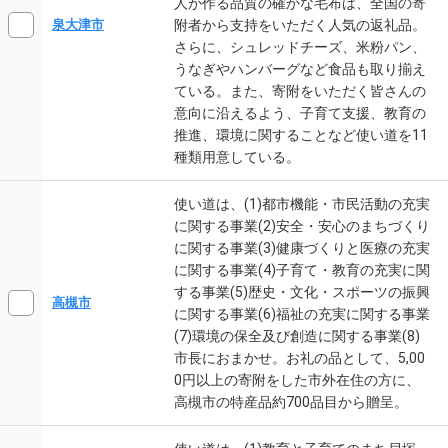
人が作る品質の確かな毛布は、全国の寄
附者から支持をいただく人気の返礼品。
泉大津市
さらに、シュレッドチーズ、米粉パン、
うなぎやハンバーグなど食品も取り揃え
ている。また、寄附をいただく皆さんの
意向に沿えるよう、子育て支援、教育の
推進、環境に関することなど使い道を11
種類用意している。
使い道は、(1)都市機能・市民活動の充実
に関する事業(2)安全・安心のまちづくり
に関する事業(3)健康づくりと医療の充実
に関する事業(4)子育て・教育の充実に関
する事業(5)歴史・文化・スポーツの振興
高槻市
に関する事業(6)福祉の充実に関する事業
(7)環境の保全及び創造に関する事業(8)
市長におまかせ。お礼の品として、5,00
0円以上の寄附をした市外在住の方に、
高槻市の特産品約700品目から贈呈。