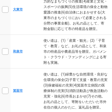
力的なまちづくりの推進(4)産業と文化・
スポーツの振興(5)生活環境の保全と動物
大東市
愛護の推進(6)自治体におまかせする(大
東市のまちづくりにおいて必要とされる
分野の事業全般)。お礼の品として、寄
附金額に応じて市の特産品を贈呈。
使い道は、(1)「産業・観光」(2)「子育
て・教育」など。お礼の品として、和泉
市の特産品や農産品等を贈呈。ガバメン
和泉市
ト・クラウド・ファンディングによる寄
附も実施。
使い道は、(1)緑豊かな自然環境・良好な
住環境の保全(2)子育て支援・教育の充実
(3)保健福祉の充実(4)箕面市立病院の医
療体制の充実(5)消防活動及び救急活動の
箕面市
充実・強化(6)市長おまかせ(7)その他。
お礼の品として、寄附をいただいた市外
在住の個人のかたに、返礼品を贈呈。