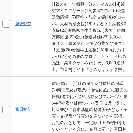
(12)スポーツ振興(13)メディカル(14)関
空アイスアリーナ(15)災害対策(16)公益
活動応援(17)関空・航空支援(18)グロー
バル人材育成支援(19)#ふるさと納税3.0
泉佐野市
支援(20)古民家再生支援(21)大阪・関西
万博応援(22)魅力創造発信(23)未来のメ
ダリスト練習拠点支援(24)豊かな海づく
り支援(25)看護学生応援(26)市長におま
かせ(27)その他のプロジェクト。お礼の
品は、泉州タオルをはじめ、3,000点以
上。市直営サイト「さのちょく」参照。
使い道は、(1)緑の保全及び環境の保護
(2)商工業及び農業の活性化並びに観光の
振興(3)文化・芸術活動及びスポーツ活動
(4)福祉及び健康づくり(5)防災及び防犯
対策並びに都市基盤の整備(6)子ども・子
富田林市
育て支援及び教育の充実などから選択。
お礼の品として、一定額以上の寄附をし
ていただいた方に、金額に応じた富田林