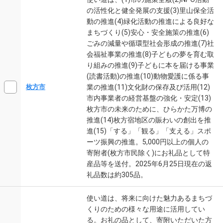
の活性化と健全発展の支援(3)里山保全活
動の推進(4)緑化活動の推進による良好な
まちづくり(5)安心・安全施策の推進(6)
ごみの減量や循環型社会形成の推進(7)社
会福祉事業の推進(8)子どもの夢を育む取
り組みの推進(9)子どもに本を届ける事業
(読書活動)の推進(10)動物愛護に係る事
業の推進(11)文化財の保存及び活用(12)
枚方市
市内事業者の経営基盤の強化・安定(13)
枚方市の未来のために、ひらかた万博の
推進(14)枚方宿地区の賑わいの創出を推
進(15)「する」「観る」「支える」スポ
ーツ振興の推進。5,000円以上の個人の
寄附者(枚方市民除く)にお礼品として特
産品等を送付。2025年6月25日現在の返
礼品数は約305品。
使い道は、将来に向けた魅力あるまちづ
くりのための様々な用途に活用してい
る。お礼の品として、寄附いただいた方