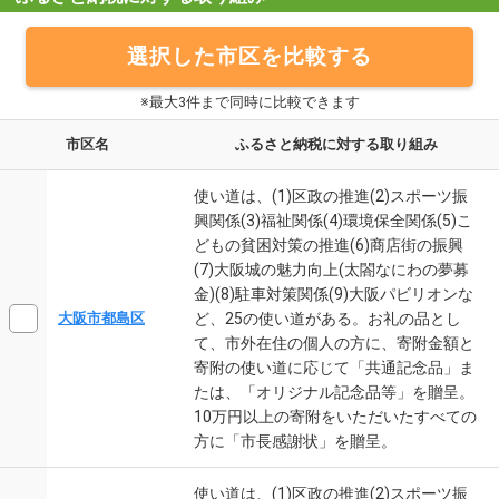
選択した市区を比較する
※最大3件まで同時に比較できます
市区名
ふるさと納税に対する取り組み
使い道は、(1)区政の推進(2)スポーツ振
興関係(3)福祉関係(4)環境保全関係(5)こ
どもの貧困対策の推進(6)商店街の振興
(7)大阪城の魅力向上(太閤なにわの夢募
金)(8)駐車対策関係(9)大阪パビリオンな
ど、25の使い道がある。お礼の品とし
大阪市都島区
て、市外在住の個人の方に、寄附金額と
寄附の使い道に応じて「共通記念品」ま
たは、「オリジナル記念品等」を贈呈。
10万円以上の寄附をいただいたすべての
方に「市長感謝状」を贈呈。
使い道は、(1)区政の推進(2)スポーツ振