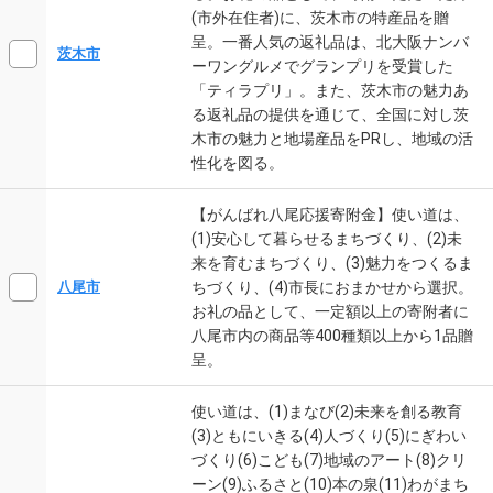
(市外在住者)に、茨木市の特産品を贈
呈。一番人気の返礼品は、北大阪ナンバ
茨木市
ーワングルメでグランプリを受賞した
「ティラプリ」。また、茨木市の魅力あ
る返礼品の提供を通じて、全国に対し茨
木市の魅力と地場産品をPRし、地域の活
性化を図る。
【がんばれ八尾応援寄附金】使い道は、
(1)安心して暮らせるまちづくり、(2)未
来を育むまちづくり、(3)魅力をつくるま
ちづくり、(4)市長におまかせから選択。
八尾市
お礼の品として、一定額以上の寄附者に
八尾市内の商品等400種類以上から1品贈
呈。
使い道は、(1)まなび(2)未来を創る教育
(3)ともにいきる(4)人づくり(5)にぎわい
づくり(6)こども(7)地域のアート(8)クリ
ーン(9)ふるさと(10)本の泉(11)わがまち