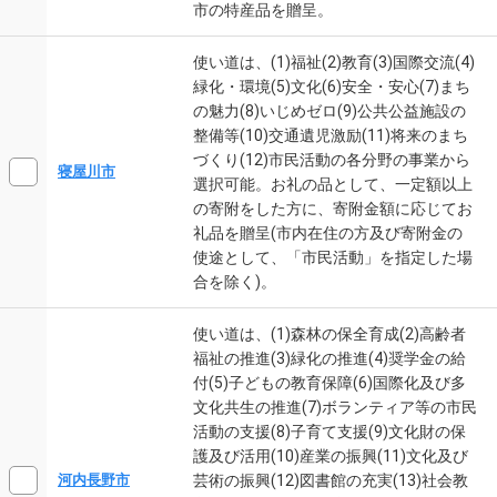
市の特産品を贈呈。
使い道は、(1)福祉(2)教育(3)国際交流(4)
緑化・環境(5)文化(6)安全・安心(7)まち
の魅力(8)いじめゼロ(9)公共公益施設の
整備等(10)交通遺児激励(11)将来のまち
づくり(12)市民活動の各分野の事業から
寝屋川市
選択可能。お礼の品として、一定額以上
の寄附をした方に、寄附金額に応じてお
礼品を贈呈(市内在住の方及び寄附金の
使途として、「市民活動」を指定した場
合を除く)。
使い道は、(1)森林の保全育成(2)高齢者
福祉の推進(3)緑化の推進(4)奨学金の給
付(5)子どもの教育保障(6)国際化及び多
文化共生の推進(7)ボランティア等の市民
活動の支援(8)子育て支援(9)文化財の保
護及び活用(10)産業の振興(11)文化及び
芸術の振興(12)図書館の充実(13)社会教
河内長野市