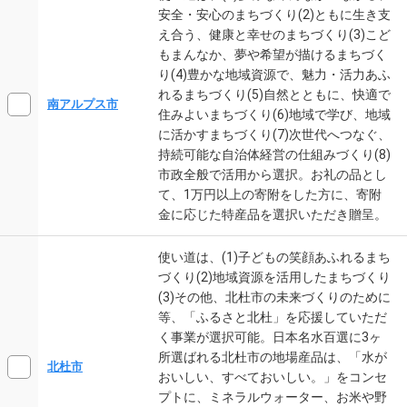
安全・安心のまちづくり(2)ともに生き支
え合う、健康と幸せのまちづくり(3)こど
もまんなか、夢や希望が描けるまちづく
り(4)豊かな地域資源で、魅力・活力あふ
れるまちづくり(5)自然とともに、快適で
南アルプス市
住みよいまちづくり(6)地域で学び、地域
に活かすまちづくり(7)次世代へつなぐ、
持続可能な自治体経営の仕組みづくり(8)
市政全般で活用から選択。お礼の品とし
て、1万円以上の寄附をした方に、寄附
金に応じた特産品を選択いただき贈呈。
使い道は、(1)子どもの笑顔あふれるまち
づくり(2)地域資源を活用したまちづくり
(3)その他、北杜市の未来づくりのために
等、「ふるさと北杜」を応援していただ
く事業が選択可能。日本名水百選に3ヶ
所選ばれる北杜市の地場産品は、「水が
北杜市
おいしい、すべておいしい。」をコンセ
プトに、ミネラルウォーター、お米や野