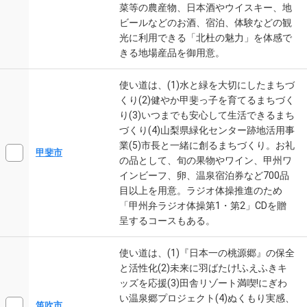
菜等の農産物、日本酒やウイスキー、地
ビールなどのお酒、宿泊、体験などの観
光に利用できる「北杜の魅力」を体感で
きる地場産品を御用意。
使い道は、(1)水と緑を大切にしたまちづ
くり(2)健やか甲斐っ子を育てるまちづく
り(3)いつまでも安心して生活できるまち
づくり(4)山梨県緑化センター跡地活用事
業(5)市長と一緒に創るまちづくり。お礼
甲斐市
の品として、旬の果物やワイン、甲州ワ
インビーフ、卵、温泉宿泊券など700品
目以上を用意。ラジオ体操推進のため
「甲州弁ラジオ体操第1・第2」CDを贈
呈するコースもある。
使い道は、(1)『日本一の桃源郷』の保全
と活性化(2)未来に羽ばたけ!ふえふきキ
ッズを応援(3)田舎リゾート満喫!にぎわ
い温泉郷プロジェクト(4)ぬくもり実感、
笛吹市