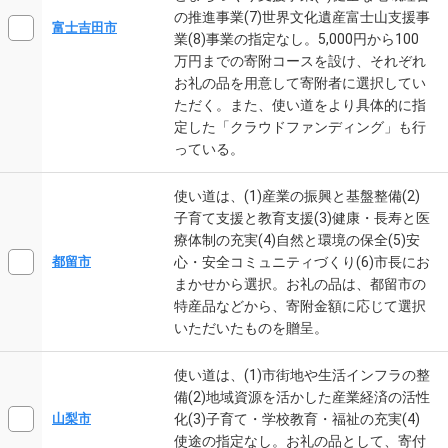
の推進事業(7)世界文化遺産富士山支援事
富士吉田市
業(8)事業の指定なし。5,000円から100
万円までの寄附コースを設け、それぞれ
お礼の品を用意して寄附者に選択してい
ただく。また、使い道をより具体的に指
定した「クラウドファンディング」も行
っている。
使い道は、(1)産業の振興と基盤整備(2)
子育て支援と教育支援(3)健康・長寿と医
療体制の充実(4)自然と環境の保全(5)安
心・安全コミュニティづくり(6)市長にお
都留市
まかせから選択。お礼の品は、都留市の
特産品などから、寄附金額に応じて選択
いただいたものを贈呈。
使い道は、(1)市街地や生活インフラの整
備(2)地域資源を活かした産業経済の活性
化(3)子育て・学校教育・福祉の充実(4)
山梨市
使途の指定なし。お礼の品として、寄付