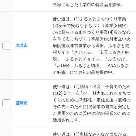
金額に応じた山梨市の特産品を贈呈。
使い道は、(1)ふるさとまちづくり事業
(2)安全で安心なまちづくり事業(3)健や
かに暮らせるまちづくり事業(4)豊かな心
を育てるまちづくり事業(5)大月市立中央
病院施設運営事業から選択。ふるさと納
大月市
税サイト「さとふる」「楽天ふるさと納
税」「ふるさとチョイス」「ふるなび」
「JR MALLふるさと納税」「ANAふるさ
と納税」にてお礼の品を提供中。
使い道は、(1)結婚・出産・子育てのため
に(2)安全・安心で、魅力あふれるまちづ
くりのために(3)移住・定住支援～韮崎の
韮崎市
その先～のために(4)産業の発展と安定し
た雇用のために(5)その他の事業のために
活用されます。
使い道は、(1)多様なみんながつながる、