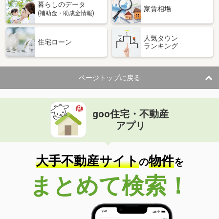
暮らしのデータ
家賃相場
(補助金・助成金情報)
人気タウン
住宅ローン
ランキング
ページトップに戻る
goo住宅・不動産
アプリ
大手不動産サイト
物件
の
を
まとめて検索！