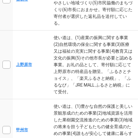
やさしい地域づくり(5)市民協働のまちづ
くり(6)市長におまかせ。寄付額に応じた
寄付者が選択した返礼品を送付してい
る。
使い道は、(1)産業の振興に関する事業
(2)自然環境の保全に関する事業(3)医療
又は福祉の充実に関する事業(4)教育又は
文化の振興(5)その他市長が必要と認める
事業。お礼の品として、寄付額に応じて
上野原市
上野原市の特産品を贈呈。「ふるさとチ
ョイス」、「楽天ふるさと納税」、「ふ
るなび」「JRE MALL ふるさと納税」に
て受付。
使い道は、(1)豊かな自然の保護と美しい
景観形成のための事業(2)地域資源を活用
した果樹園交流推進のための事業(3)地域
の将来を担う子どもたちの健全育成のた
甲州市
めの事業(4)誰もが安心して健康に暮らす