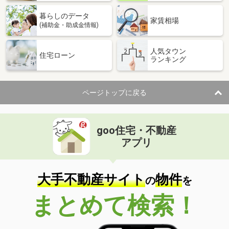
暮らしのデータ
家賃相場
(補助金・助成金情報)
人気タウン
住宅ローン
ランキング
ページトップに戻る
goo住宅・不動産
アプリ
大手不動産サイト
物件
の
を
まとめて検索！