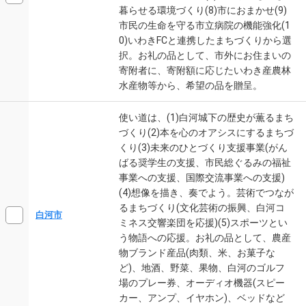
暮らせる環境づくり(8)市におまかせ(9)
市民の生命を守る市立病院の機能強化(1
0)いわきFCと連携したまちづくりから選
択。お礼の品として、市外にお住まいの
寄附者に、寄附額に応じたいわき産農林
水産物等から、希望の品を贈呈。
使い道は、(1)白河城下の歴史が薫るまち
づくり(2)本を心のオアシスにするまちづ
くり(3)未来のひとづくり支援事業(がん
ばる奨学生の支援、市民総ぐるみの福祉
事業への支援、国際交流事業への支援)
(4)想像を描き、奏でよう。芸術でつなが
るまちづくり(文化芸術の振興、白河コ
白河市
ミネス交響楽団を応援)(5)スポーツとい
う物語への応援。お礼の品として、農産
物ブランド産品(肉類、米、お菓子な
ど)、地酒、野菜、果物、白河のゴルフ
場のプレー券、オーディオ機器(スピー
カー、アンプ、イヤホン)、ベッドなど