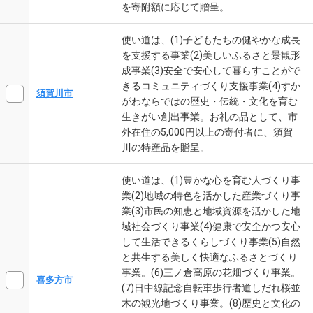
を寄附額に応じて贈呈。
使い道は、(1)子どもたちの健やかな成長
を支援する事業(2)美しいふるさと景観形
成事業(3)安全で安心して暮らすことがで
きるコミュニティづくり支援事業(4)すか
須賀川市
がわならではの歴史・伝統・文化を育む
生きがい創出事業。お礼の品として、市
外在住の5,000円以上の寄付者に、須賀
川の特産品を贈呈。
使い道は、(1)豊かな心を育む人づくり事
業(2)地域の特色を活かした産業づくり事
業(3)市民の知恵と地域資源を活かした地
域社会づくり事業(4)健康で安全かつ安心
して生活できるくらしづくり事業(5)自然
と共生する美しく快適なふるさとづくり
事業。(6)三ノ倉高原の花畑づくり事業。
喜多方市
(7)日中線記念自転車歩行者道しだれ桜並
木の観光地づくり事業。(8)歴史と文化の