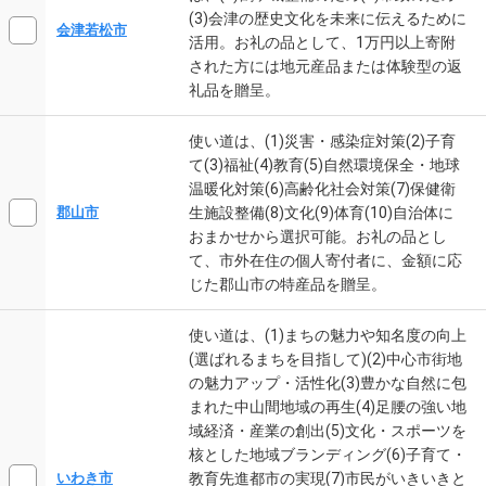
(3)会津の歴史文化を未来に伝えるために
会津若松市
活用。お礼の品として、1万円以上寄附
された方には地元産品または体験型の返
礼品を贈呈。
使い道は、(1)災害・感染症対策(2)子育
て(3)福祉(4)教育(5)自然環境保全・地球
温暖化対策(6)高齢化社会対策(7)保健衛
生施設整備(8)文化(9)体育(10)自治体に
郡山市
おまかせから選択可能。お礼の品とし
て、市外在住の個人寄付者に、金額に応
じた郡山市の特産品を贈呈。
使い道は、(1)まちの魅力や知名度の向上
(選ばれるまちを目指して)(2)中心市街地
の魅力アップ・活性化(3)豊かな自然に包
まれた中山間地域の再生(4)足腰の強い地
域経済・産業の創出(5)文化・スポーツを
核とした地域ブランディング(6)子育て・
教育先進都市の実現(7)市民がいきいきと
いわき市