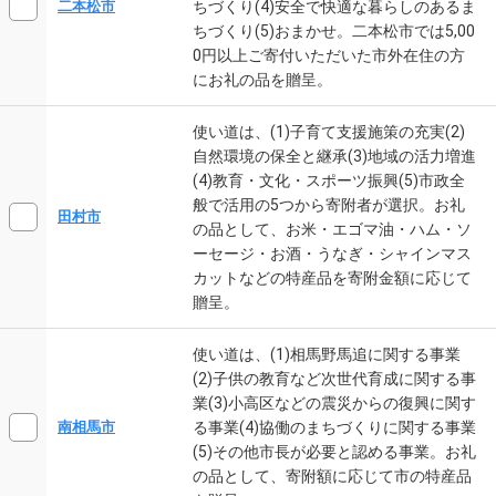
ちづくり(4)安全で快適な暮らしのあるま
二本松市
ちづくり(5)おまかせ。二本松市では5,00
0円以上ご寄付いただいた市外在住の方
にお礼の品を贈呈。
使い道は、(1)子育て支援施策の充実(2)
自然環境の保全と継承(3)地域の活力増進
(4)教育・文化・スポーツ振興(5)市政全
般で活用の5つから寄附者が選択。お礼
田村市
の品として、お米・エゴマ油・ハム・ソ
ーセージ・お酒・うなぎ・シャインマス
カットなどの特産品を寄附金額に応じて
贈呈。
使い道は、(1)相馬野馬追に関する事業
(2)子供の教育など次世代育成に関する事
業(3)小高区などの震災からの復興に関す
る事業(4)協働のまちづくりに関する事業
南相馬市
(5)その他市長が必要と認める事業。お礼
の品として、寄附額に応じて市の特産品