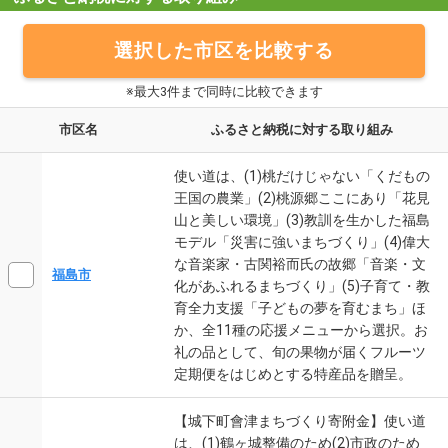
選択した市区を比較する
※最大3件まで同時に比較できます
市区名
ふるさと納税に対する取り組み
使い道は、(1)桃だけじゃない「くだもの
王国の農業」(2)桃源郷ここにあり「花見
山と美しい環境」(3)教訓を生かした福島
モデル「災害に強いまちづくり」(4)偉大
な音楽家・古関裕而氏の故郷「音楽・文
福島市
化があふれるまちづくり」(5)子育て・教
育全力支援「子どもの夢を育むまち」ほ
か、全11種の応援メニューから選択。お
礼の品として、旬の果物が届くフルーツ
定期便をはじめとする特産品を贈呈。
【城下町會津まちづくり寄附金】使い道
は、(1)鶴ヶ城整備のため(2)市政のため