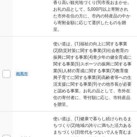
香り高い観光地づくり(9)市長おまかせ。
お礼の品として、5,000円以上寄附され
た市外在住の方に、市内の特産品の中か
ら寄附金額に応じて選択したものを贈
呈。
使い道は、(1)福祉の向上に関する事業
(2)防災対策に関する事業(3)社会教育の
振興に関する事業(4)青少年の健全育成に
関する事業(5)スポーツの振興に関する事
業(6)人材の育成に関する事業(7)教育復
相馬市
興子育てに関する事業(8)高齢者等への生
活支援に関する事業(9)その他市長が必要
と認める事業。お礼の品として、市外在
住の寄付者に、寄付額に応じ、市特産品
を贈呈。
使い道は、(1)健康で暮らし続けられるま
ちづくり(2)地域の誇りに満ちた活力ある
まちづくり(3)世代をつないで人を育むま