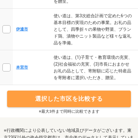
を贈呈。
使い道は、第3次総合計画で定めた6つの
基本目標の実現のための事業。お礼の品
として、四季折々の果物や野菜、ブラン
伊達市
ド鶏、漬物やニット製品など様々な返礼
品を準備。
使い道は、(1)子育て・教育環境の充実、
(2)社会福祉の充実、(3)市長におまかせ
本宮市
お礼の品として、寄附額に応じた特産品
を寄附者に選択いただき、贈呈。
選択した市区を比較する
※最大3件まで同時に比較できます
※行政機関により公表していない地域及びデータがございます。東
京23区以外の政令指定都市は、市全体のデータとして表示していま