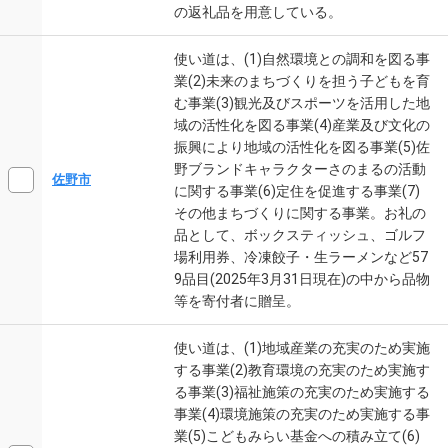
の返礼品を用意している。
使い道は、(1)自然環境との調和を図る事
業(2)未来のまちづくりを担う子どもを育
む事業(3)観光及びスポーツを活用した地
域の活性化を図る事業(4)産業及び文化の
振興により地域の活性化を図る事業(5)佐
野ブランドキャラクターさのまるの活動
佐野市
に関する事業(6)定住を促進する事業(7)
その他まちづくりに関する事業。お礼の
品として、ボックスティッシュ、ゴルフ
場利用券、冷凍餃子・生ラーメンなど57
9品目(2025年3月31日現在)の中から品物
等を寄付者に贈呈。
使い道は、(1)地域産業の充実のため実施
する事業(2)教育環境の充実のため実施す
る事業(3)福祉施策の充実のため実施する
事業(4)環境施策の充実のため実施する事
業(5)こどもみらい基金への積み立て(6)