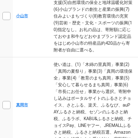
支援(5)自然環境の保全と地球温暖化対策
(6)小山ブランドの創生と産業の振興(7)
住みよいまちづくり(8)教育環境の充実
小山市
(9)芸術・歴史・文化・スポーツの振興(1
0)指定なし。お礼の品は、寄附額に応じ
ておやま和牛などおやまブランド認定品
をはじめ小山市の特産品約420品から寄
附者が自由に選べる。
使い道は、(1)「木綿の里真岡」事業(2)
「真岡の夏祭り」事業(3)「真岡の環境保
全」事業(4)「教育のまち真岡」事業(5)
「安心して暮らせるまち真岡」事業(6)
「市長にお任せ」事業から選択。寄附申
し込みはポータルサイトのふるさとチョ
イス、さとふる、楽天、ふるなび、auP
真岡市
AYふるさと納税、セゾンのふるさと納
税、ふるラボ、KABU&ふるさと納税、チ
ョイスPay、LINEヤフー、JREMALLふる
さと納税、ふるさと納税百選、Amazon