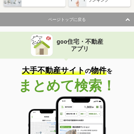
ページトップに戻る
goo住宅・不動産
アプリ
大手不動産サイト
物件
の
を
まとめて検索！