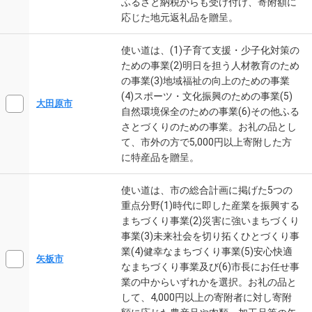
ふるさと納税からも受け付け、寄附額に
応じた地元返礼品を贈呈。
使い道は、(1)子育て支援・少子化対策の
ための事業(2)明日を担う人材教育のため
の事業(3)地域福祉の向上のための事業
(4)スポーツ・文化振興のための事業(5)
大田原市
自然環境保全のための事業(6)その他ふる
さとづくりのための事業。お礼の品とし
て、市外の方で5,000円以上寄附した方
に特産品を贈呈。
使い道は、市の総合計画に掲げた5つの
重点分野(1)時代に即した産業を振興する
まちづくり事業(2)災害に強いまちづくり
事業(3)未来社会を切り拓くひとづくり事
業(4)健幸なまちづくり事業(5)安心快適
矢板市
なまちづくり事業及び(6)市長にお任せ事
業の中からいずれかを選択。お礼の品と
して、4,000円以上の寄附者に対し寄附