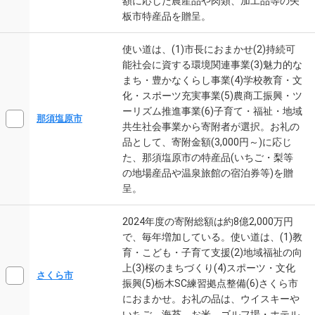
額に応じた農産品や肉類、加工品等の矢
板市特産品を贈呈。
使い道は、(1)市長におまかせ(2)持続可
能社会に資する環境関連事業(3)魅力的な
まち・豊かなくらし事業(4)学校教育・文
化・スポーツ充実事業(5)農商工振興・ツ
ーリズム推進事業(6)子育て・福祉・地域
那須塩原市
共生社会事業から寄附者が選択。お礼の
品として、寄附金額(3,000円～)に応じ
た、那須塩原市の特産品(いちご・梨等
の地場産品や温泉旅館の宿泊券等)を贈
呈。
2024年度の寄附総額は約8億2,000万円
で、毎年増加している。使い道は、(1)教
育・こども・子育て支援(2)地域福祉の向
上(3)桜のまちづくり(4)スポーツ・文化
さくら市
振興(5)栃木SC練習拠点整備(6)さくら市
におまかせ。お礼の品は、ウイスキーや
いちご、海苔、お米、ゴルフ場・ホテル