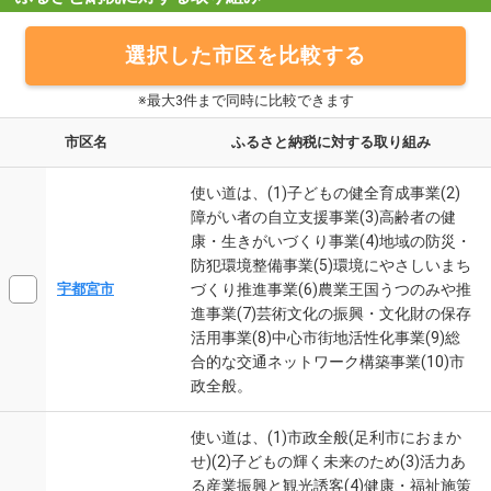
選択した市区を比較する
※最大3件まで同時に比較できます
市区名
ふるさと納税に対する取り組み
使い道は、(1)子どもの健全育成事業(2)
障がい者の自立支援事業(3)高齢者の健
康・生きがいづくり事業(4)地域の防災・
防犯環境整備事業(5)環境にやさしいまち
づくり推進事業(6)農業王国うつのみや推
宇都宮市
進事業(7)芸術文化の振興・文化財の保存
活用事業(8)中心市街地活性化事業(9)総
合的な交通ネットワーク構築事業(10)市
政全般。
使い道は、(1)市政全般(足利市におまか
せ)(2)子どもの輝く未来のため(3)活力あ
る産業振興と観光誘客(4)健康・福祉施策