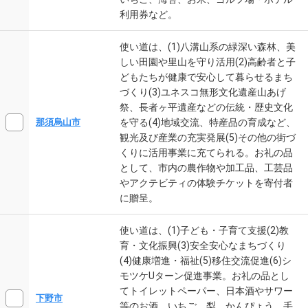
利用券など。
使い道は、(1)八溝山系の緑深い森林、美
しい田園や里山を守り活用(2)高齢者と子
どもたちが健康で安心して暮らせるまち
づくり(3)ユネスコ無形文化遺産山あげ
祭、長者ヶ平遺産などの伝統・歴史文化
を守る(4)地域交流、特産品の育成など、
那須烏山市
観光及び産業の充実発展(5)その他の街づ
くりに活用事業に充てられる。お礼の品
として、市内の農作物や加工品、工芸品
やアクテビティの体験チケットを寄付者
に贈呈。
使い道は、(1)子ども・子育て支援(2)教
育・文化振興(3)安全安心なまちづくり
(4)健康増進・福祉(5)移住交流促進(6)シ
モツケUターン促進事業。お礼の品とし
てトイレットペーパー、日本酒やサワー
下野市
等のお酒、いちご、梨、かんぴょう、手