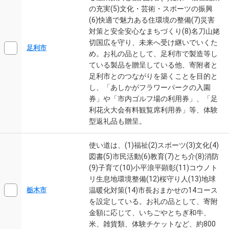
の充実(5)文化・芸術・スポーツの振興
(6)快適で魅力ある住環境の整備(7)災害
対策と安全安心なまちづくり(8)名刀山姥
切国広を守り、未来へ受け継いでいくた
足利市
め。お礼の品として、足利市で製造等し
ている製品を贈呈している他、寄附者と
足利市とのつながりを築くことを目的と
し、「あしかがフラワーパークの入園
券」や「市内ゴルフ場の利用券」、「足
利花火大会有料観覧席利用券」等、体験
型返礼品も贈呈。
使い道は、(1)福祉(2)スポーツ(3)文化(4)
図書(5)市民活動(6)教育(7)とち介(8)消防
(9)子育て(10)小平浪平顕彰(11)コウノト
リ生息地環境整備(12)桜守り人(13)地球
温暖化対策(14)市長おまかせの14コース
栃木市
を設定している。お礼の品として、寄附
金額に応じて、いちごやとちぎ和牛、
米、雑貨類、体験チケットなど、約800