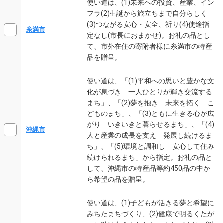
使い道は、(1)未来への投資、産業、イン
フラ(2)生誕から旅立ちまで自分らしく
(3)つながる安心・安全、祈り(4)使途指
糸満市
定なし(市長におまかせ)。お礼の品とし
て、市外在住の寄附者様に糸満市の特産
品を贈呈。
使い道は、「(1)平和への思いと豊かな文
化が息づき 一人ひとりが輝き交流する
まち」、「(2)夢を抱き 未来を拓く こ
どものまち」、「(3)ともに生きる心が広
がり いきいきと暮らせるまち」、「(4)
沖縄市
人と産業の成長を支え 発展し続けるま
ち」、「(5)環境と調和し 安心して住み
続けられるまち」から指定。お礼の品と
して、沖縄市の特産品等約450品の中か
ら希望の品を贈呈。
使い道は、(1)子どもが活きる夢と希望に
みちたまちづくり、(2)健康で明るくたが