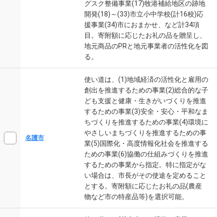
グスク整備事業(17)牧港補給地区の跡地
開発(18)～(33)市立小中学校(計16校)応
援事業(34)市におまかせ、など計34項
目。寄附額に応じたお礼の品を贈呈し、
地元商品のPRと地元事業者の活性化を図
る。
使い道は、(1)地域経済の活性化と雇用の
創出を推進するための事業(2)総合的な子
ども支援と健康・生きがいづくりを推進
するための事業(3)安全・安心・平和なま
ちづくりを推進するための事業(4)環境に
やさしいまちづくりを推進するための事
名護市
業(5)国際化・高度情報化社会を推進する
ための事業(6)協働の仕組みづくりを推進
するための事業から指定。特に指定がな
い場合は、市長がその使途を定めること
とする。寄附額に応じたお礼の品(農産
物など市の特産品等)を選択可能。