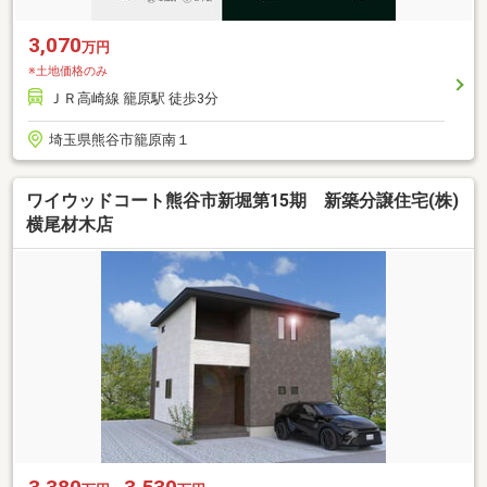
3,070
万円
※土地価格のみ
ＪＲ高崎線 籠原駅 徒歩3分
埼玉県熊谷市籠原南１
ワイウッドコート熊谷市新堀第15期 新築分譲住宅(株)
横尾材木店