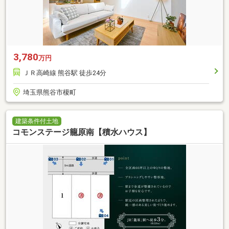
3,780
万円
ＪＲ高崎線 熊谷駅 徒歩24分
埼玉県熊谷市榎町
建築条件付土地
コモンステージ籠原南【積水ハウス】