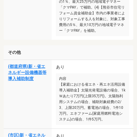
の1％、最大25万円の地域電子マネー
「クマPAY」で補助。(4)【熊谷市住宅リ
フォーム資金補助金】市内の事業者によ
りリフォームする人を対象に、対象工事
費用の5％、最大10万円の地域電子マネ
ー「クマPAY」を補助。
その他
(都道府県)新・省エ
あり
ネルギー設備機器等
導入補助制度
内容
【家庭における省エネ・再エネ活用設備
導入補助金】太陽光発電設備の場合、1k
Ｗあたり7万円(上限35万円)。太陽熱利
用システムの場合、補助対象経費の2/
3、上限20万円。蓄電池の場合、1件10
万円。エネファーム(家庭用燃料電池シ
ステム)の場合、1件5万円。
(市区)新・省エネル
あり