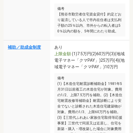
備考
【熊谷市勤労者住宅資金貸付】約定どお
り返済している人で市内在住者は支払利
子額の25％以内、市外からの転入者は5
0％以内の額を、5年間にわたり助成。
補助／助成金制度
あり
上限金額
(1)7.5万円(2)60万円(3)(地域
電子マネー「クマPAY」)25万円(4)(地
域電子マネー「クマPAY」)10万円
備考
(1)【木造住宅耐震診断補助金】1981年5
月31日以前着工の木造住宅が対象。費用
の1/2、上限7.5万円を補助。(2)【木造住
宅耐震改修等補助金】耐震診断により安
全でないと診断された木造住宅建築物が
対象。費用の1/3、上限60万円を補助。
(3)【三世代ふれあい家族住宅取得等応援
事業】三世代で同居又は近居し、住宅を
新築・購入・増改築した場合に対象費用