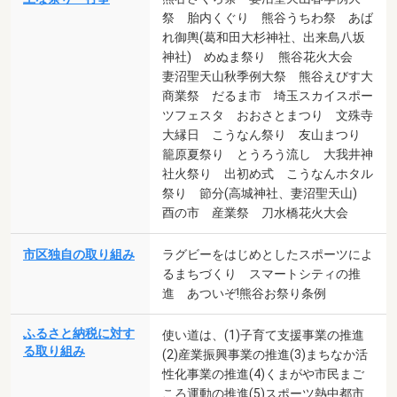
祭 胎内くぐり 熊谷うちわ祭 あば
れ御輿(葛和田大杉神社、出来島八坂
神社) めぬま祭り 熊谷花火大会
妻沼聖天山秋季例大祭 熊谷えびす大
商業祭 だるま市 埼玉スカイスポー
ツフェスタ おおさとまつり 文殊寺
大縁日 こうなん祭り 友山まつり
籠原夏祭り とうろう流し 大我井神
社火祭り 出初め式 こうなんホタル
祭り 節分(高城神社、妻沼聖天山)
酉の市 産業祭 刀水橋花火大会
市区独自の取り組み
ラグビーをはじめとしたスポーツによ
るまちづくり スマートシティの推
進 あついぞ!熊谷お祭り条例
ふるさと納税に対す
使い道は、(1)子育て支援事業の推進
る取り組み
(2)産業振興事業の推進(3)まちなか活
性化事業の推進(4)くまがや市民まご
ころ運動の推進(5)スポーツ熱中都市