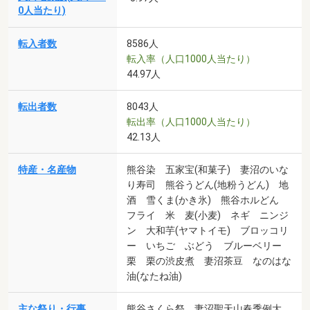
0人当たり)
転入者数
8586人
転入率（人口1000人当たり）
44.97人
転出者数
8043人
転出率（人口1000人当たり）
42.13人
特産・名産物
熊谷染 五家宝(和菓子) 妻沼のいな
り寿司 熊谷うどん(地粉うどん) 地
酒 雪くま(かき氷) 熊谷ホルどん
フライ 米 麦(小麦) ネギ ニンジ
ン 大和芋(ヤマトイモ) ブロッコリ
ー いちご ぶどう ブルーベリー
栗 栗の渋皮煮 妻沼茶豆 なのはな
油(なたね油)
主な祭り・行事
熊谷さくら祭 妻沼聖天山春季例大