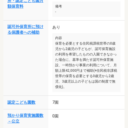
所・認定こども園月
額保育料
備考
-
認可外保育所に預け
あり
る保護者への補助
内容
保育を必要とする住民税課税世帯の0歳
児から2歳児の子どもが、認可保育施設
の利用を希望したものの入園できなかっ
た場合に、基準を満たす認可外保育施
設、一時預かり事業の利用について、月
額上限42,000円まで補助(※住民税非課税
世帯の保育を必要とする0歳児から2歳
児、3歳児以上の子どもは国の制度で無
償化)。
認定こども園数
7園
預かり保育実施園数
0園
－公立