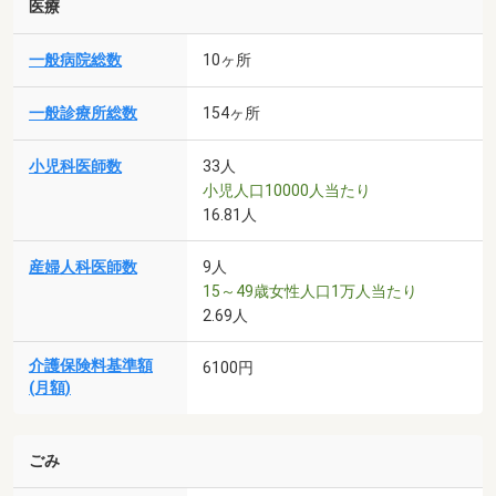
医療
一般病院総数
10ヶ所
一般診療所総数
154ヶ所
小児科医師数
33人
小児人口10000人当たり
16.81人
産婦人科医師数
9人
15～49歳女性人口1万人当たり
2.69人
介護保険料基準額
6100円
(月額)
ごみ