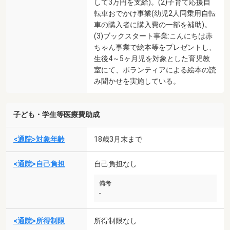
して3万円を支給)。(2)子育て応援自
転車おでかけ事業(幼児2人同乗用自転
車の購入者に購入費の一部を補助)。
(3)ブックスタート事業:こんにちは赤
ちゃん事業で絵本等をプレゼントし、
生後4～5ヶ月児を対象とした育児教
室にて、ボランティアによる絵本の読
み聞かせを実施している。
子ども・学生等医療費助成
<通院>対象年齢
18歳3月末まで
<通院>自己負担
自己負担なし
備考
-
<通院>所得制限
所得制限なし