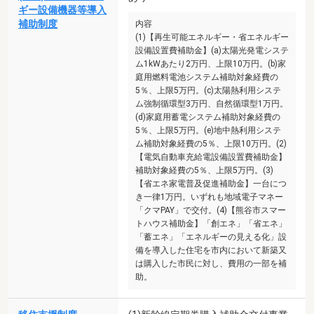
ギー設備機器等導入
補助制度
内容
(1)【再生可能エネルギー・省エネルギー
設備設置費補助金】(a)太陽光発電システ
ム1kWあたり2万円、上限10万円。(b)家
庭用燃料電池システム補助対象経費の
5％、上限5万円。(c)太陽熱利用システ
ム強制循環型3万円、自然循環型1万円。
(d)家庭用蓄電システム補助対象経費の
5％、上限5万円。(e)地中熱利用システ
ム補助対象経費の5％、上限10万円。(2)
【電気自動車充給電設備設置費補助金】
補助対象経費の5％、上限5万円。(3)
【省エネ家電普及促進補助金】一台につ
き一律1万円。いずれも地域電子マネー
「クマPAY」で交付。(4)【熊谷市スマー
トハウス補助金】「創エネ」「省エネ」
「蓄エネ」「エネルギーの見える化」設
備を導入した住宅を市内において新築又
は購入した市民に対し、費用の一部を補
助。