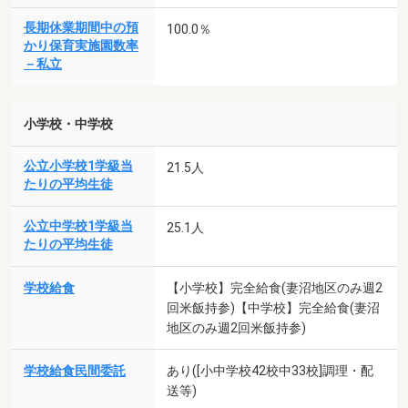
長期休業期間中の預
100.0％
かり保育実施園数率
－私立
小学校・中学校
公立小学校1学級当
21.5人
たりの平均生徒
公立中学校1学級当
25.1人
たりの平均生徒
学校給食
【小学校】完全給食(妻沼地区のみ週2
回米飯持参)【中学校】完全給食(妻沼
地区のみ週2回米飯持参)
学校給食民間委託
あり([小中学校42校中33校]調理・配
送等)