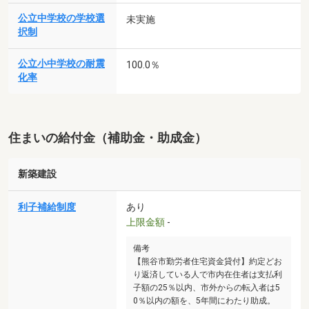
公立中学校の学校選
未実施
択制
公立小中学校の耐震
100.0％
化率
住まいの給付金（補助金・助成金）
新築建設
利子補給制度
あり
上限金額
-
備考
【熊谷市勤労者住宅資金貸付】約定どお
り返済している人で市内在住者は支払利
子額の25％以内、市外からの転入者は5
0％以内の額を、5年間にわたり助成。