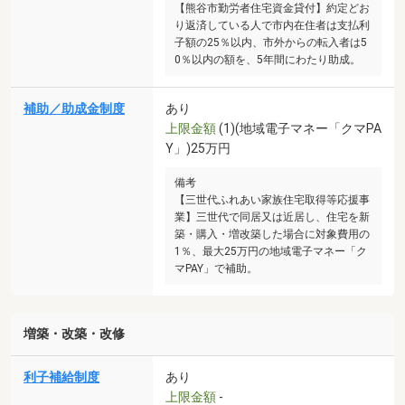
【熊谷市勤労者住宅資金貸付】約定どお
り返済している人で市内在住者は支払利
子額の25％以内、市外からの転入者は5
0％以内の額を、5年間にわたり助成。
補助／助成金制度
あり
上限金額
(1)(地域電子マネー「クマPA
Y」)25万円
備考
【三世代ふれあい家族住宅取得等応援事
業】三世代で同居又は近居し、住宅を新
築・購入・増改築した場合に対象費用の
1％、最大25万円の地域電子マネー「ク
マPAY」で補助。
増築・改築・改修
利子補給制度
あり
上限金額
-