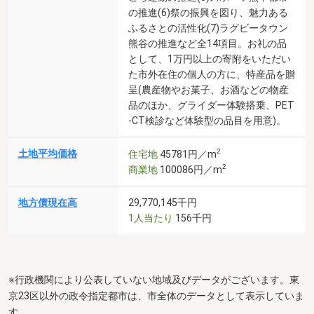
の推進(6)祭の振興を図り、魅力ある
ふるさとの活性化(7)ラグビータウン
熊谷の推進など全14項目。お礼の品
として、1万円以上の寄附をいただい
た市外在住の個人の方に、特産品を贈
呈(農産物やお菓子、お酒などの物産
品のほか、グライダー体験搭乗、PET
-CT検診など体験型の品目を用意)。
2
土地平均価格
住宅地
45781円／m
2
商業地
100086円／m
地方債現在高
29,770,145千円
1人当たり
156千円
※行政機関により公表していない地域及びデータがございます。東
京23区以外の政令指定都市は、市全体のデータとして表示していま
す。