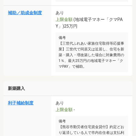
補助／助成金制度
あり
上限金額
(地域電子マネー「クマPA
Y」)25万円
備考
【三世代ふれあい家族住宅取得等応援事
業】三世代で同居又は近居し、住宅を新
築・購入・増改築した場合に対象費用の
1％、最大25万円の地域電子マネー「ク
マPAY」で補助。
新築購入
利子補給制度
あり
上限金額
-
備考
【熊谷市勤労者住宅資金貸付】約定どお
り返済している人で市内在住者は支払利