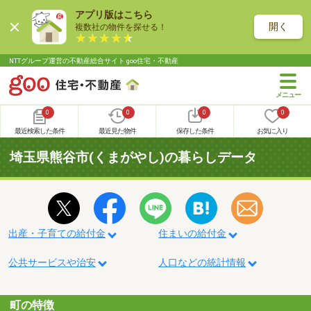
アプリ版はこちら
開く
複数社の物件を探せる！
NTTグループ運営の不動産総合サイト goo住宅・不動産
0
0
0
0
最近検索した条件
最近見た物件
保存した条件
お気に入り
埼玉県熊谷市(くまがやし)の暮らしデータ
出産・子育ての給付金
住まいの給付金
公共サービスや治安
人口などの統計情報
町の特徴