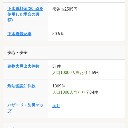
下水道料金(20m3を
熊谷市2585円
使用した場合の月
額)
下水道普及率
50.6％
安心・安全
建物火災出火件数
31件
人口10000人当たり
1.59件
刑法犯認知件数
1369件
人口1000人当たり
7.04件
ハザード・防災マッ
あり
プ