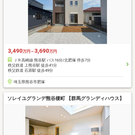
3,490
3,690
万円～
万円
ＪＲ高崎線 熊谷駅 バス16分/北肥塚 停歩7分
秩父鉄道 上熊谷駅 徒歩41分
秩父鉄道 石原駅 徒歩49分
埼玉県熊谷市肥塚
ソレイユグランデ熊谷榎町 【群馬グランディハウス】