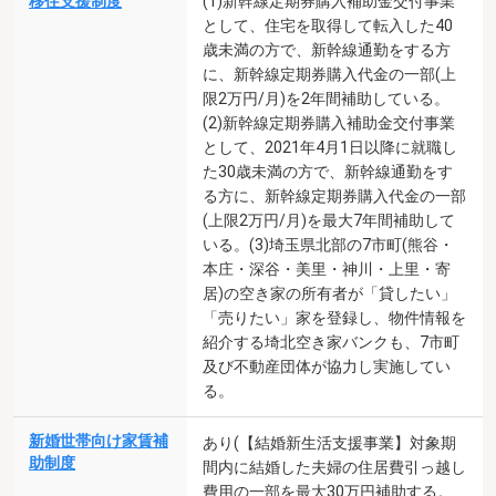
移住支援制度
(1)新幹線定期券購入補助金交付事業
として、住宅を取得して転入した40
歳未満の方で、新幹線通勤をする方
に、新幹線定期券購入代金の一部(上
限2万円/月)を2年間補助している。
(2)新幹線定期券購入補助金交付事業
として、2021年4月1日以降に就職し
た30歳未満の方で、新幹線通勤をす
る方に、新幹線定期券購入代金の一部
(上限2万円/月)を最大7年間補助して
いる。(3)埼玉県北部の7市町(熊谷・
本庄・深谷・美里・神川・上里・寄
居)の空き家の所有者が「貸したい」
「売りたい」家を登録し、物件情報を
紹介する埼北空き家バンクも、7市町
及び不動産団体が協力し実施してい
る。
新婚世帯向け家賃補
あり(【結婚新生活支援事業】対象期
助制度
間内に結婚した夫婦の住居費引っ越し
費用の一部を最大30万円補助する。