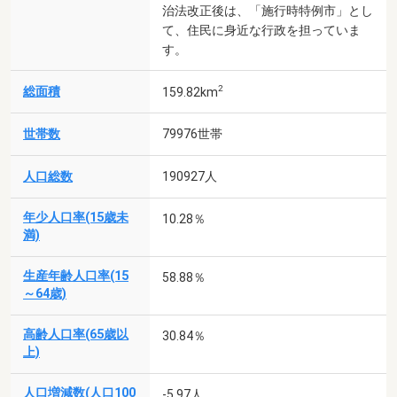
治法改正後は、「施行時特例市」とし
て、住民に身近な行政を担っていま
す。
2
総面積
159.82km
世帯数
79976世帯
人口総数
190927人
年少人口率(15歳未
10.28％
満)
生産年齢人口率(15
58.88％
～64歳)
高齢人口率(65歳以
30.84％
上)
人口増減数(人口100
-5.97人