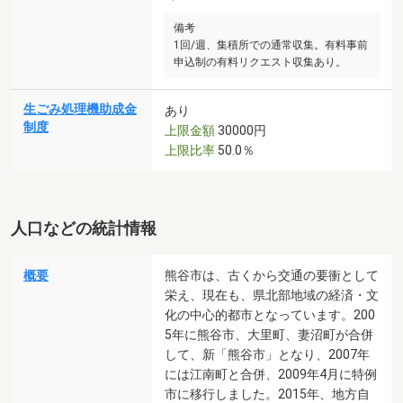
備考
1回/週、集積所での通常収集。有料事前
申込制の有料リクエスト収集あり。
生ごみ処理機助成金
あり
制度
上限金額
30000円
上限比率
50.0％
人口などの統計情報
概要
熊谷市は、古くから交通の要衝として
栄え、現在も、県北部地域の経済・文
化の中心的都市となっています。200
5年に熊谷市、大里町、妻沼町が合併
して、新「熊谷市」となり、2007年
には江南町と合併、2009年4月に特例
市に移行しました。2015年、地方自