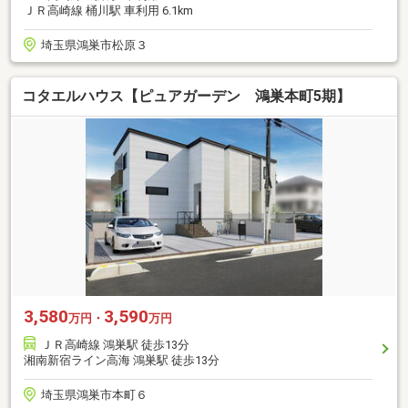
ＪＲ高崎線 桶川駅 車利用 6.1km
埼玉県鴻巣市松原３
コタエルハウス【ピュアガーデン 鴻巣本町5期】
3,580
3,590
万円・
万円
ＪＲ高崎線 鴻巣駅 徒歩13分
湘南新宿ライン高海 鴻巣駅 徒歩13分
埼玉県鴻巣市本町６