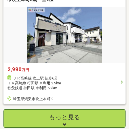
2,990
万円
ＪＲ高崎線 吹上駅 徒歩6分
ＪＲ高崎線 行田駅 車利用 2.9km
秩父鉄道 持田駅 車利用 5.2km
埼玉県鴻巣市吹上本町２
もっと見る