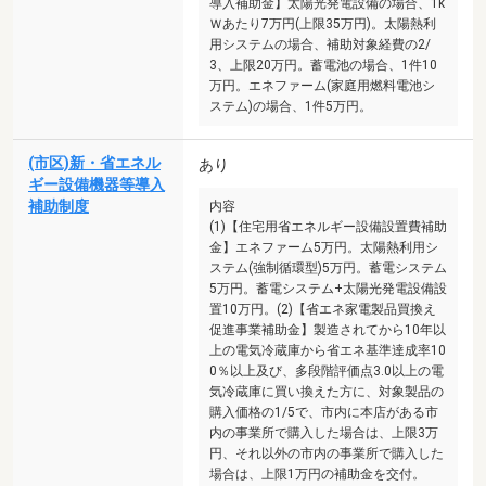
導入補助金】太陽光発電設備の場合、1k
Ｗあたり7万円(上限35万円)。太陽熱利
用システムの場合、補助対象経費の2/
3、上限20万円。蓄電池の場合、1件10
万円。エネファーム(家庭用燃料電池シ
ステム)の場合、1件5万円。
(市区)新・省エネル
あり
ギー設備機器等導入
補助制度
内容
(1)【住宅用省エネルギー設備設置費補助
金】エネファーム5万円。太陽熱利用シ
ステム(強制循環型)5万円。蓄電システム
5万円。蓄電システム+太陽光発電設備設
置10万円。(2)【省エネ家電製品買換え
促進事業補助金】製造されてから10年以
上の電気冷蔵庫から省エネ基準達成率10
0％以上及び、多段階評価点3.0以上の電
気冷蔵庫に買い換えた方に、対象製品の
購入価格の1/5で、市内に本店がある市
内の事業所で購入した場合は、上限3万
円、それ以外の市内の事業所で購入した
場合は、上限1万円の補助金を交付。