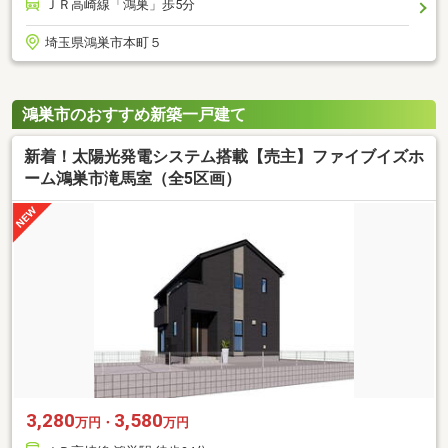
ＪＲ高崎線「鴻巣」歩5分
埼玉県鴻巣市本町５
鴻巣市のおすすめ新築一戸建て
新着！太陽光発電システム搭載【売主】ファイブイズホ
ーム鴻巣市滝馬室（全5区画）
3,280
3,580
万円・
万円