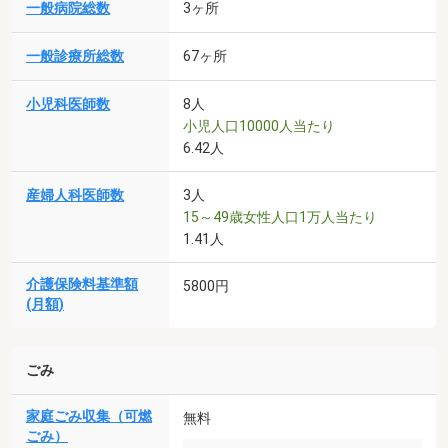
一般病院総数
3ヶ所
一般診療所総数
67ヶ所
小児科医師数
8人
小児人口10000人当たり
6.42人
産婦人科医師数
3人
15～49歳女性人口1万人当たり
1.41人
介護保険料基準額
5800円
(月額)
ごみ
家庭ごみ収集（可燃
無料
ごみ）