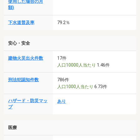
使用した場合の月
額)
下水道普及率
79.2％
安心・安全
建物火災出火件数
17件
人口10000人当たり
1.46件
刑法犯認知件数
786件
人口1000人当たり
6.73件
ハザード・防災マッ
あり
プ
医療