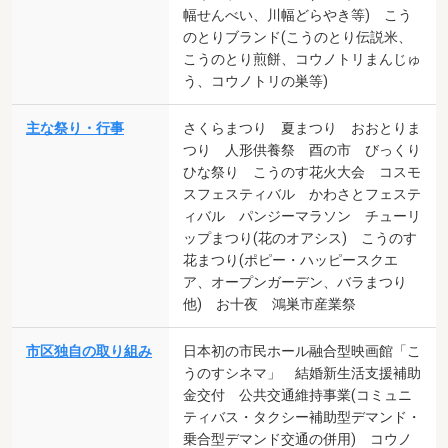
幅せんべい、川幅どらやき等) こう
のとりブランド(こうのとり伝説米、
こうのとり煎餅、コウノトリまんじゅ
う、コウノトリの巣等)
主な祭り・行事
さくらまつり 夏まつり おおとりま
つり 人形供養祭 酉の市 びっくり
ひな祭り こうのす花火大会 コスモ
スフェスティバル かわさとフェステ
ィバル パンジーマラソン チューリ
ップまつり(花のオアシス) こうのす
花まつり(ポピー・ハッピースクエ
ア、オープンガーデン、バラまつり
他) お十夜 鴻巣市産業祭
市区独自の取り組み
日本初の市民ホール融合型映画館「こ
うのすシネマ」 結婚新生活支援補助
金交付 公共交通維持事業(コミュニ
ティバス・タクシー補助型デマンド・
乗合型デマンド交通の併用) コウノ