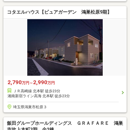
コタエルハウス【ピュアガーデン 鴻巣松原9期】
2,790
2,990
万円～
万円
ＪＲ高崎線 北本駅 徒歩23分
湘南新宿ライン高海 北本駅 徒歩23分
埼玉県鴻巣市松原３
飯田グループホールディングス ＧＲＡＦＡＲＥ 鴻巣
市吹上本町3期 全2棟