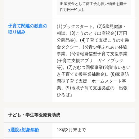
出産祝金として商工会お買い物券を贈呈
(1万円/子1人)。
子育て関連の独自の
(1)ブックスタート。(2)5歳児健診・
取り組み
相談。(3)こうのとり出産祝金(1万円
分商品券)。(4)子育て支援こうのす乗
合タクシー。(5)青少年ふれあい体験
事業。(6)情報発信型子育て支援事業
(子育て支援アプリ、ガイドブック
等)。(7)おむつ回収事業(鴻巣市いきい
き子育て支援事業補助金)。(8)家庭訪
問型子育て支援「ホームスタート事
業」(9)地域子育て支援拠点の「出張
ひろば」
子ども・学生等医療費助成
<通院>対象年齢
18歳3月末まで