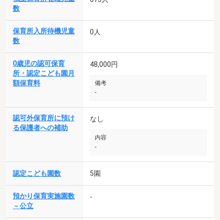
数
保育所入所待機児童
0人
数
0歳児の認可保育
48,000円
所・認定こども園月
額保育料
備考
-
認可外保育所に預け
なし
る保護者への補助
内容
-
認定こども園数
5園
預かり保育実施園数
-
－公立