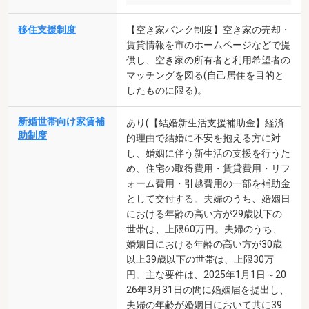
移住支援制度
【空き家バンク制度】空き家の売却・
賃貸情報を市のホームページなどで提
供し、空き家の所有者と利用希望者の
マッチングを図る(自己居住を目的と
したものに限る)。
新婚世帯向け家賃補
あり(【結婚新生活支援補助金】経済
助制度
的理由で結婚に不安を抱える方に対
し、婚姻に伴う新生活の支援を行うた
め、住宅の取得費用・賃貸費用・リフ
ォーム費用・引越費用の一部を補助金
として交付する。夫婦のうち、婚姻日
における年齢の高い方が29歳以下の
世帯は、上限60万円。夫婦のうち、
婚姻日における年齢の高い方が30歳
以上39歳以下の世帯は、上限30万
円。主な要件は、2025年1月1日～20
26年3月31日の間に婚姻届を提出し、
夫婦の年齢が婚姻日において共に39