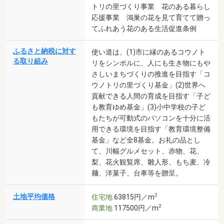
トリの里づくり事業 花のある暮らし
応援事業 鴻巣の花を見て育てて贈っ
てふれあう花のある生活促進条例
ふるさと納税に対す
使い道は、(1)市に縁のあるコウノト
る取り組み
リをシンボルに、人にも生き物にもや
さしいまちづくりの推進を目指す「コ
ウノトリの里づくり基金」(2)世界へ
貢献できる人間の育成を目指す「子ど
も教育ゆめ基金」(3)小中学校の子ど
もたちが可動式のパソコンを十分に活
用できる環境を目指す「教育環境整備
基金」など全8基金。お礼の品とし
て、川幅グルメセット、赤物、花、
梨、花火観覧席、雛人形、もち麦、冷
麺、洋菓子、台車等を贈呈。
2
土地平均価格
住宅地
63815円／m
2
商業地
117500円／m