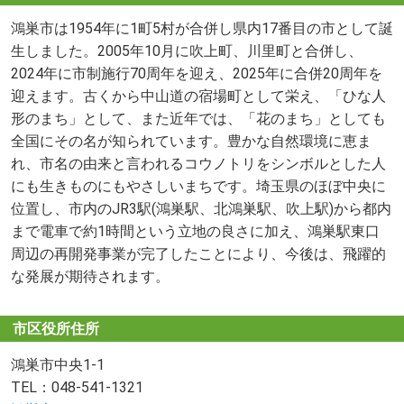
鴻巣市は1954年に1町5村が合併し県内17番目の市として誕
生しました。2005年10月に吹上町、川里町と合併し、
2024年に市制施行70周年を迎え、2025年に合併20周年を
迎えます。古くから中山道の宿場町として栄え、「ひな人
形のまち」として、また近年では、「花のまち」としても
全国にその名が知られています。豊かな自然環境に恵ま
れ、市名の由来と言われるコウノトリをシンボルとした人
にも生きものにもやさしいまちです。埼玉県のほぼ中央に
位置し、市内のJR3駅(鴻巣駅、北鴻巣駅、吹上駅)から都内
まで電車で約1時間という立地の良さに加え、鴻巣駅東口
周辺の再開発事業が完了したことにより、今後は、飛躍的
な発展が期待されます。
市区役所住所
鴻巣市中央1-1
TEL：048-541-1321