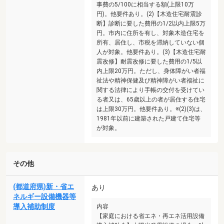
事費の5/100に相当する額(上限10万
円)。他要件あり。(2)【木造住宅耐震診
断】診断に要した費用の1/2以内上限5万
円。市内に住所を有し、対象木造住宅を
所有、居住し、市税を滞納していない個
人が対象。他要件あり。(3)【木造住宅耐
震改修】耐震改修に要した費用の1/5以
内上限20万円。ただし、身体障がい者福
祉法や精神保健及び精神障がい者福祉に
関する法律により手帳の交付を受けてい
る者又は、65歳以上の者が居住する住宅
は上限30万円。他要件あり。※(2)(3)は、
1981年以前に建築された戸建て住宅等
が対象。
その他
(都道府県)新・省エ
あり
ネルギー設備機器等
導入補助制度
内容
【家庭における省エネ・再エネ活用設備