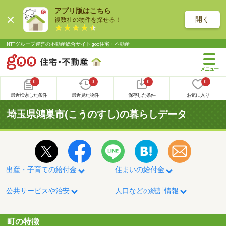
アプリ版はこちら
開く
複数社の物件を探せる！
NTTグループ運営の不動産総合サイト goo住宅・不動産
0
0
0
0
最近検索した条件
最近見た物件
保存した条件
お気に入り
埼玉県鴻巣市(こうのすし)の暮らしデータ
出産・子育ての給付金
住まいの給付金
公共サービスや治安
人口などの統計情報
町の特徴