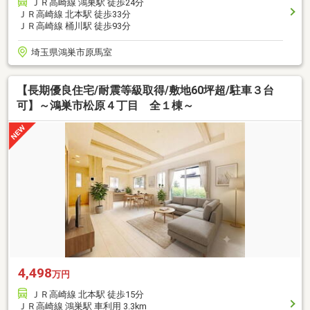
ＪＲ高崎線 鴻巣駅 徒歩24分
ＪＲ高崎線 北本駅 徒歩33分
ＪＲ高崎線 桶川駅 徒歩93分
埼玉県鴻巣市原馬室
【長期優良住宅/耐震等級取得/敷地60坪超/駐車３台
可】～鴻巣市松原４丁目 全１棟～
4,498
万円
ＪＲ高崎線 北本駅 徒歩15分
ＪＲ高崎線 鴻巣駅 車利用 3.3km