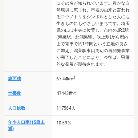
にその名が知られています。豊かな自
然環境に恵まれ、市名の由来と言われ
るコウノトリをシンボルとした人にも
生きものにもやさしいまちです。埼玉
県のほぼ中央に位置し、市内のJR3駅
(鴻巣駅、北鴻巣駅、吹上駅)から都内
まで電車で約1時間という立地の良さ
に加え、鴻巣駅東口周辺の再開発事業
が完了したことにより、今後は、飛躍
的な発展が期待されます。
2
総面積
67.44km
世帯数
47443世帯
人口総数
117564人
年少人口率(15歳未
10.59％
満)