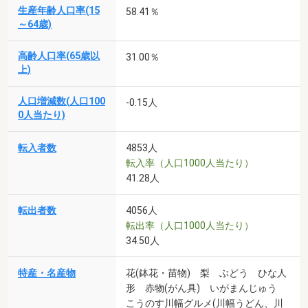
生産年齢人口率(15
58.41％
～64歳)
高齢人口率(65歳以
31.00％
上)
人口増減数(人口100
-0.15人
0人当たり)
転入者数
4853人
転入率（人口1000人当たり）
41.28人
転出者数
4056人
転出率（人口1000人当たり）
34.50人
特産・名産物
花(鉢花・苗物) 梨 ぶどう ひな人
形 赤物(がん具) いがまんじゅう
こうのす川幅グルメ(川幅うどん、川