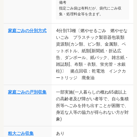
備考
指定ごみ袋は有料だが、袋代にごみ収
集・処理料金等を含まず。
家庭ごみの分別方式
4分別13種〔燃やせるごみ 燃やせな
いごみ プラスチック製容器包装類
資源類(カン類、ビン類、金属類、ペ
ットボトル、紙類[新聞紙・折込広
告、ダンボール、紙パック、雑古紙・
雑誌類]、布類・衣類、蛍光管・水銀
柱)〕 拠点回収：乾電池 インクカ
ートリッジ 廃食油
家庭ごみの戸別収集
一部実施(一人暮らしの概ね65歳以上
の高齢者及び障がい者等で、自ら集積
所等へごみを持ち出すことが困難で、
身近な人等の協力が得られない方が対
象)
粗大ごみ収集
あり