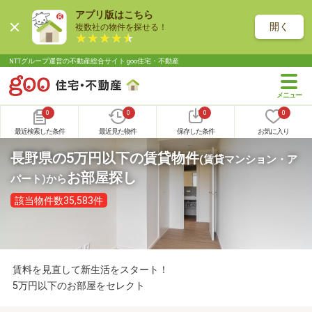
アプリ版はこちら
開く
複数社の物件を探せる！
NTTグループ運営の不動産総合サイト goo住宅・不動産
0
0
0
0
最近検索した条件
最近見た物件
保存した条件
お気に入り
長野県の5万円以下の賃貸物件
(賃貸マンション・ア
お部屋探し
パート)
から
該当物件数35,583件
賃料を見直して新生活をスタート！
5万円以下のお部屋をセレクト