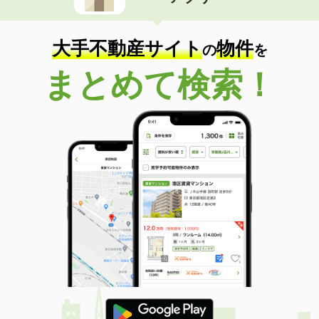
住 所
長野県長野市大字稲葉中千田
専有面積
31.39m²
間取り
ワンルーム
大手不動産サイト
物件
の
を
長野県松本市浅間温泉２
まとめて検索！
価 格
4.80万円
住 所
長野県松本市浅間温泉２
専有面積
20.81m²
間取り
1K
長野県松本市波田
価 格
5.10万円
住 所
長野県松本市波田
専有面積
51.05m²
間取り
2DK
長野県松本市浅間温泉２
価 格
4.90万円