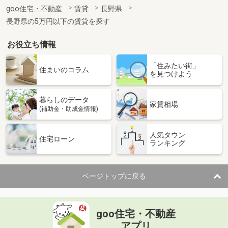
住 所
長野県松本市浅間温泉２
goo住宅・不動産
賃貸
長野県
専有面積
20.81m²
長野県の5万円以下の賃貸を探す
間取り
1K
お役立ち情報
長野県松本市小屋北１丁目
「住みたい街」
価 格
6.70万円
住まいのコラム
を見つけよう
住 所
長野県松本市小屋北１丁目
専有面積
33.39m²
暮らしのデータ
間取り
1LDK
家賃相場
(補助金・助成金情報)
長野県長野市上松２丁目
人気タウン
住宅ローン
ランキング
価 格
6.20万円
住 所
長野県長野市上松２丁目
専有面積
53.46m²
ページトップに戻る
間取り
2LDK
長野県長野市大字稲葉中千田
goo住宅・不動産
価 格
6.40万円
アプリ