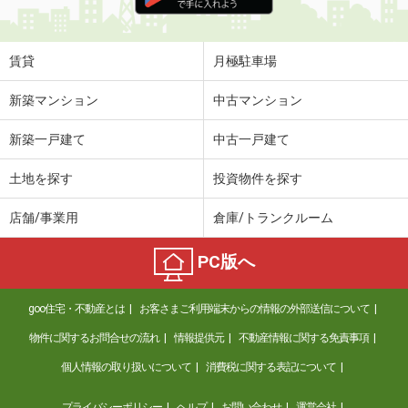
住 所
長野県松本市浅間温泉２
専有面積
20.81m²
間取り
1K
賃貸
月極駐車場
長野県松本市沢村３
新築マンション
中古マンション
価 格
5.20万円
新築一戸建て
中古一戸建て
住 所
長野県松本市沢村３
専有面積
23.18m²
土地を探す
投資物件を探す
間取り
1K
店舗/事業用
倉庫/トランクルーム
長野県飯田市鼎切石
PC版へ
価 格
7.15万円
住 所
長野県飯田市鼎切石
goo住宅・不動産とは
お客さまご利用端末からの情報の外部送信について
専有面積
58.94m²
間取り
2LDK
物件に関するお問合せの流れ
情報提供元
不動産情報に関する免責事項
個人情報の取り扱いについて
消費税に関する表記について
長野県松本市平田西１
プライバシーポリシー
ヘルプ
お問い合わせ
運営会社