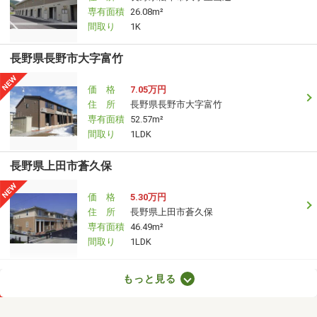
専有面積
26.08m²
間取り
1K
長野県長野市大字富竹
価 格
7.05万円
住 所
長野県長野市大字富竹
専有面積
52.57m²
間取り
1LDK
長野県上田市蒼久保
価 格
5.30万円
住 所
長野県上田市蒼久保
専有面積
46.49m²
間取り
1LDK
長野県松本市浅間温泉２
もっと見る
価 格
4.90万円