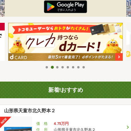
新着!おすすめ
山形県天童市北久野本２
価 格
4.75万円
住 所
山形県天童市北久野本２