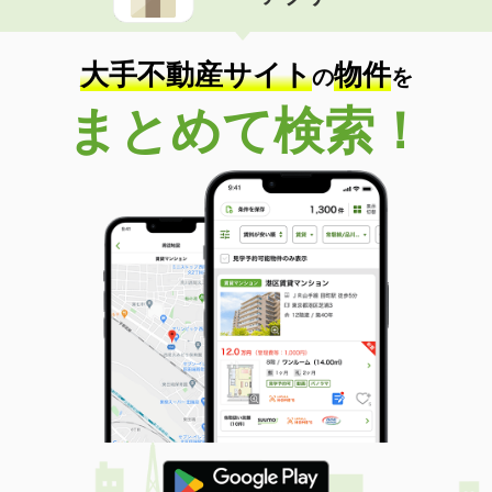
住 所
山形県寒河江市幸田町
専有面積
26.08m²
間取り
1K
大手不動産サイト
物件
の
を
山形県山形市前田町
まとめて検索！
価 格
4万円
住 所
山形県山形市前田町
専有面積
24m²
間取り
1K
山形県鶴岡市道形町
価 格
2.80万円
住 所
山形県鶴岡市道形町
専有面積
25.91m²
間取り
1K
山形県山形市双月町４
価 格
4.40万円