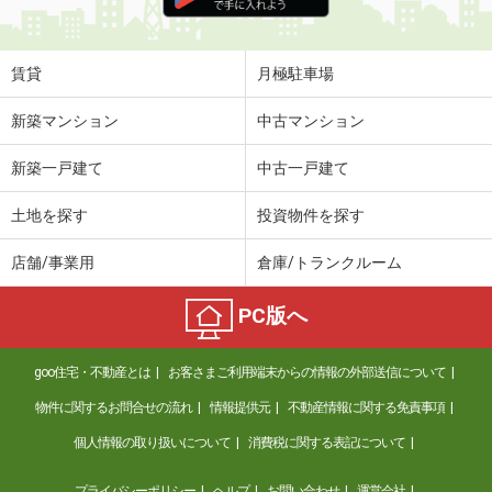
住 所
山形県山形市双月町４
専有面積
23.18m²
間取り
1K
賃貸
月極駐車場
山形県天童市糠塚３
新築マンション
中古マンション
価 格
4.50万円
新築一戸建て
中古一戸建て
住 所
山形県天童市糠塚３
専有面積
22.35m²
土地を探す
投資物件を探す
間取り
1K
店舗/事業用
倉庫/トランクルーム
山形県天童市糠塚３
PC版へ
価 格
4.50万円
住 所
山形県天童市糠塚３
goo住宅・不動産とは
お客さまご利用端末からの情報の外部送信について
専有面積
22.35m²
間取り
1K
物件に関するお問合せの流れ
情報提供元
不動産情報に関する免責事項
個人情報の取り扱いについて
消費税に関する表記について
山形県山形市東青田３
プライバシーポリシー
ヘルプ
お問い合わせ
運営会社