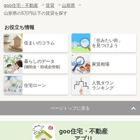
住 所
山形県山形市松波１
goo住宅・不動産
賃貸
山形県
専有面積
23.61m²
山形県の5万円以下の賃貸を探す
間取り
1K
お役立ち情報
山形県山形市双月町４
「住みたい街」
価 格
5.70万円
住まいのコラム
を見つけよう
住 所
山形県山形市双月町４
専有面積
28.02m²
暮らしのデータ
間取り
1K
家賃相場
(補助金・助成金情報)
山形県山形市花楯１
人気タウン
住宅ローン
ランキング
価 格
4.20万円
住 所
山形県山形市花楯１
専有面積
23.18m²
ページトップに戻る
間取り
1K
山形県寒河江市幸田町
goo住宅・不動産
価 格
4.60万円
アプリ