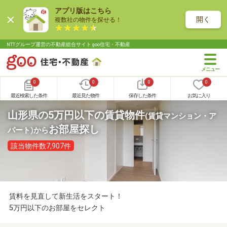
アプリ版はこちら
開く
複数社の物件を探せる！
NTTグループ運営の不動産総合サイト goo住宅・不動産
0
0
0
0
最近検索した条件
最近見た物件
保存した条件
お気に入り
山形県の5万円以下の賃貸物件
(賃貸マンション・ア
お部屋探し
パート)
から
該当物件数7,907件
賃料を見直して新生活をスタート！
5万円以下のお部屋をセレクト