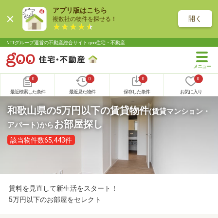
アプリ版はこちら
開く
複数社の物件を探せる！
NTTグループ運営の不動産総合サイト goo住宅・不動産
0
0
0
0
最近検索した条件
最近見た物件
保存した条件
お気に入り
和歌山県の5万円以下の賃貸物件
(賃貸マンション・
お部屋探し
アパート)
から
該当物件数65,443件
賃料を見直して新生活をスタート！
5万円以下のお部屋をセレクト