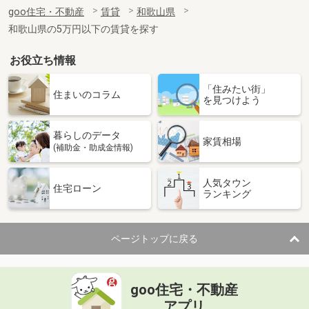
住 所
和歌山県和歌山市木ノ本
goo住宅・不動産
賃貸
和歌山県
専有面積
23.6m²
和歌山県の5万円以下の賃貸を探す
間取り
1K
お役立ち情報
和歌山県和歌山市楠見中
「住みたい街」
価 格
4.50万円
住まいのコラム
を見つけよう
住 所
和歌山県和歌山市楠見中
専有面積
22.35m²
暮らしのデータ
間取り
1K
家賃相場
(補助金・助成金情報)
和歌山県和歌山市毛見
人気タウン
住宅ローン
ランキング
価 格
4.10万円
住 所
和歌山県和歌山市毛見
専有面積
23.18m²
ページトップに戻る
間取り
1K
和歌山県海南市名高
goo住宅・不動産
価 格
6.10万円
アプリ