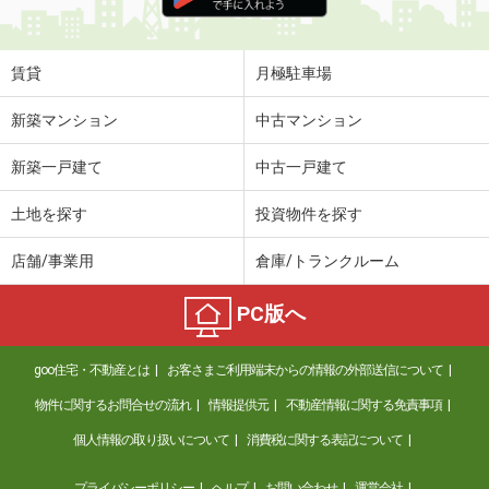
住 所
和歌山県和歌山市吉原
専有面積
36m²
間取り
1LDK
賃貸
月極駐車場
和歌山県和歌山市松江東４丁目
新築マンション
中古マンション
価 格
5.40万円
新築一戸建て
中古一戸建て
住 所
和歌山県和歌山市松江東４丁目
専有面積
41.2m²
土地を探す
投資物件を探す
間取り
1LDK
店舗/事業用
倉庫/トランクルーム
和歌山県和歌山市秋葉町
PC版へ
価 格
3.70万円
住 所
和歌山県和歌山市秋葉町
goo住宅・不動産とは
お客さまご利用端末からの情報の外部送信について
専有面積
20.28m²
間取り
1K
物件に関するお問合せの流れ
情報提供元
不動産情報に関する免責事項
個人情報の取り扱いについて
消費税に関する表記について
和歌山県和歌山市大谷
プライバシーポリシー
ヘルプ
お問い合わせ
運営会社