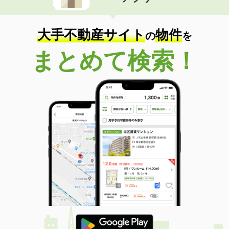
住 所
和歌山県海南市名高
専有面積
26.5m²
間取り
ワンルーム
大手不動産サイト
物件
の
を
和歌山県和歌山市楠見中
まとめて検索！
価 格
4.40万円
住 所
和歌山県和歌山市楠見中
専有面積
22.35m²
間取り
1K
和歌山県和歌山市中之島
価 格
4.20万円
住 所
和歌山県和歌山市中之島
専有面積
23.1m²
間取り
1K
和歌山県和歌山市吉原
価 格
5.40万円