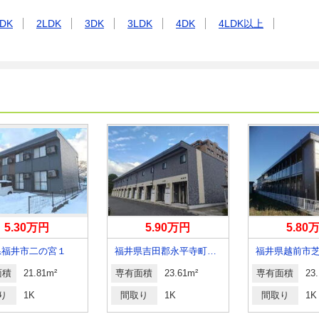
DK
2LDK
3DK
3LDK
4DK
4LDK以上
5.30万円
5.90万円
5.80
県福井市二の宮１
福井県吉田郡永平寺町松岡御公領
福井県越前市
面積
21.81m²
専有面積
23.61m²
専有面積
23
り
1K
間取り
1K
間取り
1K