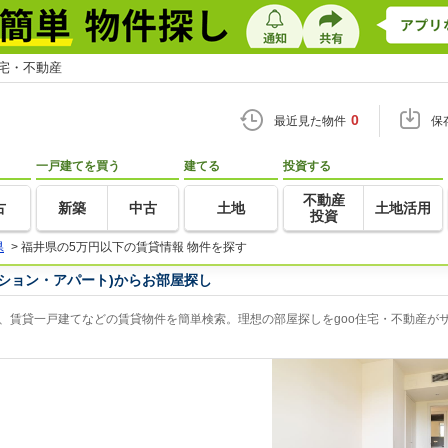
住宅・不動産
0
最近見た物件
保
一戸建てを買う
建てる
投資する
不動産
古
新築
中古
土地
土地活用
投資
県
>
福井県の5万円以下の賃貸情報 物件を探す
ション・アパート)からお部屋探し
、賃貸一戸建てなどの賃貸物件を簡単検索。理想の部屋探しをgoo住宅・不動産が