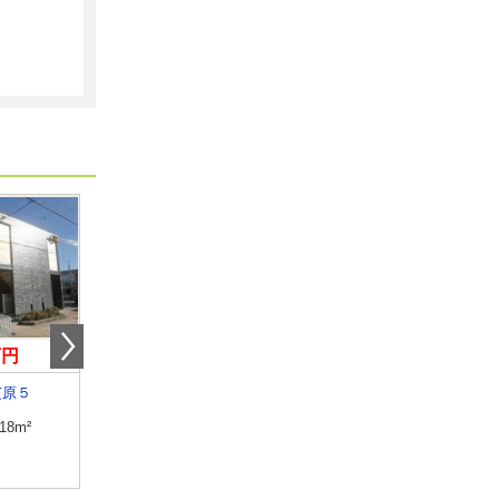
万円
6万円
5.35万円
芝原５
福井県吉田郡永平寺町松岡御公領
福井県福井市東森田２
.18m²
専有面積
23.18m²
専有面積
60.95m²
間取り
1K
間取り
2LDK