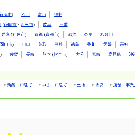
新潟市
)
石川
富山
福井
岡
(
静岡市
・
浜松市
)
岐阜
三重
兵庫
(
神戸市
)
京都
(
京都市
)
滋賀
奈良
和歌山
岡山市
)
山口
鳥取
島根
徳島
香川
愛媛
高知
市
)
佐賀
長崎
熊本
(
熊本市
)
大分
宮崎
鹿児島
沖
新築一戸建て
中古一戸建て
土地
賃貸
店舗・事業