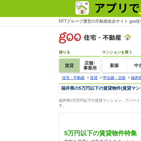
NTTグループ運営の不動産総合サイト goo
借りる
マンションを買う
店舗･
賃貸
新築
中
事業用
住宅・不動産
>
賃貸
>
甲信越・北陸
>
福井
福井県の5万円以下の賃貸物件(賃貸マン
福井県の5万円以下の賃貸マンション、アパート
す。
5万円以下の賃貸物件特集