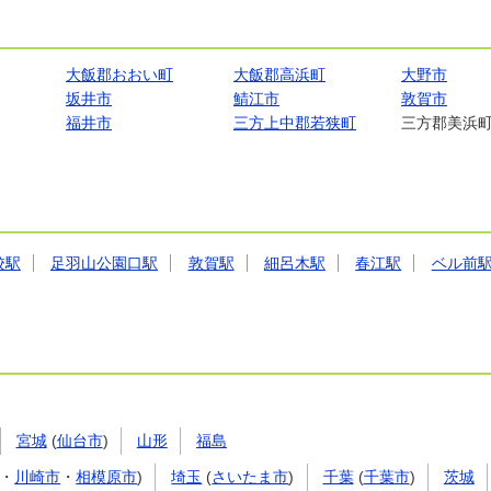
大飯郡おおい町
大飯郡高浜町
大野市
坂井市
鯖江市
敦賀市
福井市
三方上中郡若狭町
三方郡美浜
校駅
足羽山公園口駅
敦賀駅
細呂木駅
春江駅
ベル前
宮城
(
仙台市
)
山形
福島
・
川崎市
・
相模原市
)
埼玉
(
さいたま市
)
千葉
(
千葉市
)
茨城