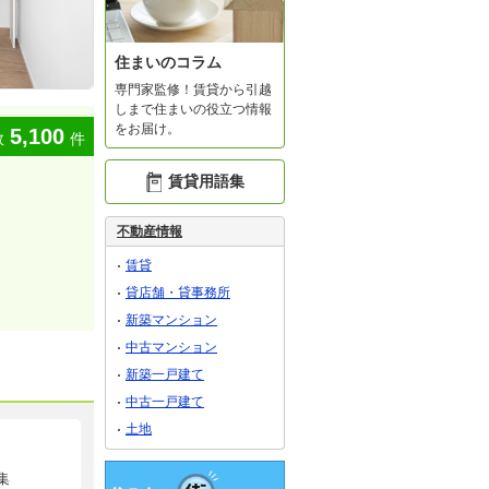
住まいのコラム
専門家監修！賃貸から引越
しまで住まいの役立つ情報
をお届け。
5,100
数
件
賃貸用語集
不動産情報
賃貸
貸店舗・貸事務所
新築マンション
中古マンション
新築一戸建て
中古一戸建て
土地
集