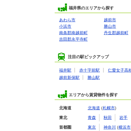
福井県のエリアから探す
あわら市
越前市
小浜市
勝山市
南条郡南越前町
丹生郡越前町
吉田郡永平寺町
注目の駅ピックアップ
福井駅
赤十字前駅
仁愛女子高
越前新保駅
勝山駅
エリアから賃貸物件を探す
北海道
北海道
(
札幌市
)
東北
青森
秋田
岩手
首都圏
東京
神奈川
(
横浜市