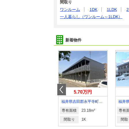
間取り
ワンルーム
1DK
1LDK
2
一人暮らし（ワンルーム～1LDK）
新着物件
5.90万円
5.70万円
福井県坂井市三国町緑ケ丘４丁目
福井県吉田郡永平寺町松岡御公領
福井
専有面積
23.18m²
専有面積
23.18m²
専有
間取り
1K
間取り
1K
間取