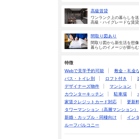
高級賃貸
ワンランク上の暮らしを送
高級・ハイグレードな賃貸
間取り図あり
間取り図から新生活を想像
暮らしのイメージが膨らむ
特徴
Webで見学予約可能
敷金・礼金
バス・トイレ別
ロフト付き
デザイナーズ物件
マンション
カウンターキッチン
駐車場
家賃クレジットカード対応
更新
タワーマンション（高層マンション）
新婚・カップル・同棲向け
イン
ルーフバルコニー