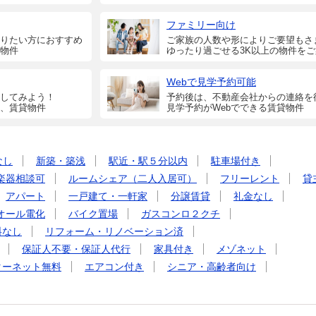
ファミリー向け
りたい方におすすめ
ご家族の人数や形によりご要望もさ
物件
ゆったり過ごせる3K以上の物件を
Webで見学予約可能
してみよう！
予約後は、不動産会社からの連絡を
、賃貸物件
見学予約がWebでできる賃貸物件
なし
新築・築浅
駅近・駅５分以内
駐車場付き
楽器相談可
ルームシェア（二人入居可）
フリーレント
貸
アパート
一戸建て・一軒家
分譲賃貸
礼金なし
オール電化
バイク置場
ガスコンロ２クチ
料なし
リフォーム・リノベーション済
保証人不要・保証人代行
家具付き
メゾネット
ターネット無料
エアコン付き
シニア・高齢者向け