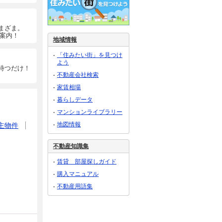
まざま。
ご案内！
地域情報
「住みたい街」を見つけ
よう
待つだけ！
不動産会社検索
家賃相場
暮らしデータ
マンションライブラリー
地図情報
主物件
不動産知識集
賃貸 部屋探しガイド
購入マニュアル
不動産用語集