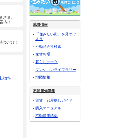
まざま。
ご案内！
地域情報
「住みたい街」を見つけ
よう
待つだけ！
不動産会社検索
家賃相場
暮らしデータ
マンションライブラリー
地図情報
主物件
不動産知識集
賃貸 部屋探しガイド
購入マニュアル
不動産用語集