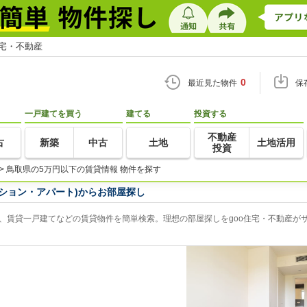
住宅・不動産
0
最近見た物件
保
一戸建てを買う
建てる
投資する
不動産
古
新築
中古
土地
土地活用
投資
>
鳥取県の5万円以下の賃貸情報 物件を探す
ション・アパート)からお部屋探し
、賃貸一戸建てなどの賃貸物件を簡単検索。理想の部屋探しをgoo住宅・不動産が