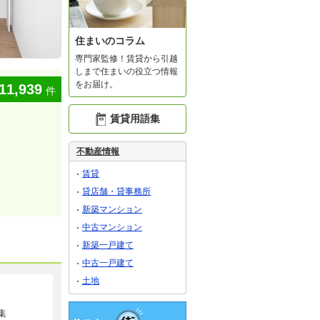
住まいのコラム
専門家監修！賃貸から引越
しまで住まいの役立つ情報
をお届け。
11,939
件
賃貸用語集
不動産情報
賃貸
貸店舗・貸事務所
新築マンション
中古マンション
新築一戸建て
中古一戸建て
土地
集