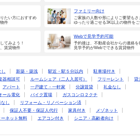
ファミリー向け
りたい方におすすめ
ご家族の人数や形によりご要望もさ
物件
ゆったり過ごせる3K以上の物件を
Webで見学予約可能
してみよう！
予約後は、不動産会社からの連絡を
、賃貸物件
見学予約がWebでできる賃貸物件
なし
新築・築浅
駅近・駅５分以内
駐車場付き
楽器相談可
ルームシェア（二人入居可）
フリーレント
貸
アパート
一戸建て・一軒家
分譲賃貸
礼金なし
オール電化
バイク置場
ガスコンロ２クチ
料なし
リフォーム・リノベーション済
保証人不要・保証人代行
家具付き
メゾネット
ターネット無料
エアコン付き
シニア・高齢者向け