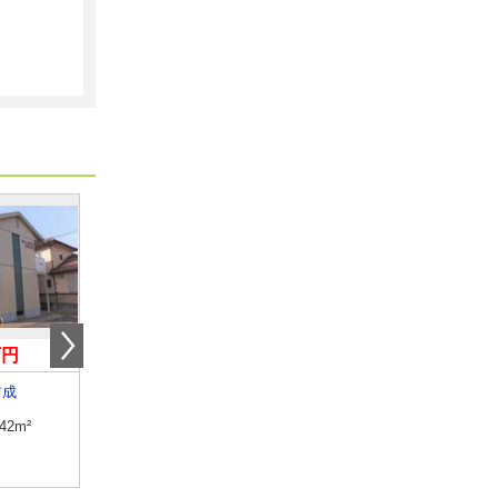
万円
5.20万円
4.85万円
吉成
鳥取県鳥取市安長
鳥取県東伯郡琴浦町大字
.42m²
専有面積
33.39m²
専有面積
45.39m²
間取り
ワンルーム
間取り
2DK