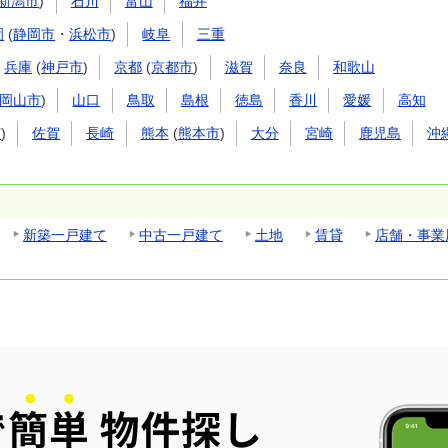
新潟市
)
石川
富山
福井
岡
(
静岡市
・
浜松市
)
岐阜
三重
兵庫
(
神戸市
)
京都
(
京都市
)
滋賀
奈良
和歌山
岡山市
)
山口
鳥取
島根
徳島
香川
愛媛
高知
市
)
佐賀
長崎
熊本
(
熊本市
)
大分
宮崎
鹿児島
沖
新築一戸建て
中古一戸建て
土地
賃貸
店舗・事業