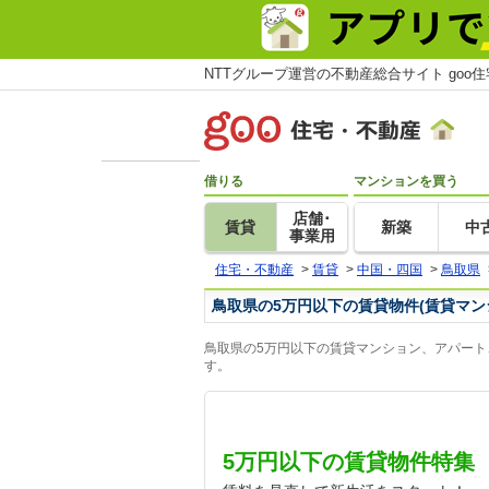
NTTグループ運営の不動産総合サイト goo
借りる
マンションを買う
店舗･
賃貸
新築
中
事業用
住宅・不動産
>
賃貸
>
中国・四国
>
鳥取県
鳥取県の5万円以下の賃貸物件(賃貸マン
鳥取県の5万円以下の賃貸マンション、アパート
す。
5万円以下の賃貸物件特集