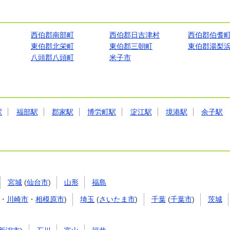
西伯郡南部町
西伯郡日吉津村
西伯郡伯耆
東伯郡北栄町
東伯郡三朝町
東伯郡湯梨
八頭郡八頭町
米子市
駅
福部駅
郡家駅
博労町駅
淀江駅
境港駅
余子駅
宮城
(
仙台市
)
山形
福島
・
川崎市
・
相模原市
)
埼玉
(
さいたま市
)
千葉
(
千葉市
)
茨城