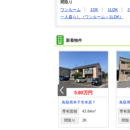
間取り
ワンルーム
1DK
1LDK
2
一人暮らし（ワンルーム～1LDK）
新着物件
4.30万円
5.80万円
鳥取県鳥取市賀露町北２
鳥取県米子市米原７
鳥取
専有面積
23.18m²
専有面積
43.84m²
専有
間取り
1K
間取り
2K
間取