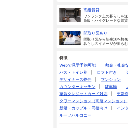
高級賃貸
ワンランク上の暮らしを送
高級・ハイグレードな賃貸
間取り図あり
間取り図から新生活を想像
暮らしのイメージが膨らむ
特徴
Webで見学予約可能
敷金・礼金
バス・トイレ別
ロフト付き
デザイナーズ物件
マンション
カウンターキッチン
駐車場
家賃クレジットカード対応
更新
タワーマンション（高層マンション）
新婚・カップル・同棲向け
イン
ルーフバルコニー