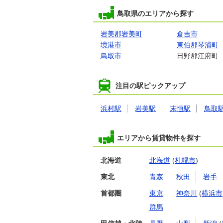
鳥取県のエリアから探す
岩美郡岩美町
倉吉市
境港市
東伯郡琴浦町
鳥取市
日野郡江府町
注目の駅ピックアップ
浜村駅
岩美駅
末恒駅
鳥取
エリアから賃貸物件を探す
北海道
北海道
(
札幌市
)
東北
青森
秋田
岩手
首都圏
東京
神奈川
(
横浜市
群馬