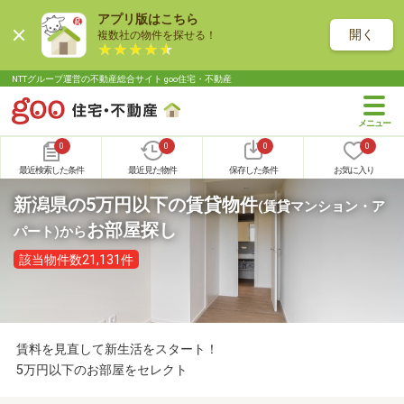
アプリ版はこちら
開く
複数社の物件を探せる！
NTTグループ運営の不動産総合サイト goo住宅・不動産
0
0
0
0
最近検索した条件
最近見た物件
保存した条件
お気に入り
新潟県の5万円以下の賃貸物件
(賃貸マンション・ア
お部屋探し
パート)
から
該当物件数21,131件
賃料を見直して新生活をスタート！
5万円以下のお部屋をセレクト