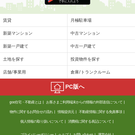
住 所
新潟県上越市石橋１
専有面積
60.5m²
間取り
2LDK
賃貸
月極駐車場
新潟県糸魚川市南寺町２
新築マンション
中古マンション
価 格
7.35万円
新築一戸建て
中古一戸建て
住 所
新潟県糸魚川市南寺町２
専有面積
46.29m²
土地を探す
投資物件を探す
間取り
1LDK
店舗/事業用
倉庫/トランクルーム
新潟県糸魚川市南寺町２
PC版へ
価 格
7.25万円
住 所
新潟県糸魚川市南寺町２
goo住宅・不動産とは
お客さまご利用端末からの情報の外部送信について
専有面積
46.29m²
間取り
1LDK
物件に関するお問合せの流れ
情報提供元
不動産情報に関する免責事項
個人情報の取り扱いについて
消費税に関する表記について
新潟県糸魚川市南寺町２
プライバシーポリシー
ヘルプ
お問い合わせ
運営会社