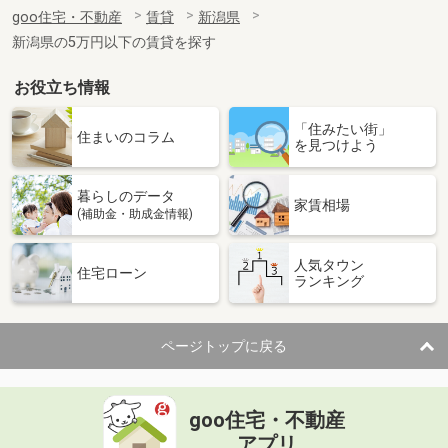
住 所
新潟県上越市大和５
goo住宅・不動産
賃貸
新潟県
専有面積
34.76m²
新潟県の5万円以下の賃貸を探す
間取り
1LDK
お役立ち情報
新潟県三条市下須頃
「住みたい街」
価 格
5.50万円
住まいのコラム
を見つけよう
住 所
新潟県三条市下須頃
専有面積
47.76m²
暮らしのデータ
間取り
1LDK
家賃相場
(補助金・助成金情報)
新潟県燕市井土巻４
人気タウン
住宅ローン
ランキング
価 格
4.80万円
住 所
新潟県燕市井土巻４
専有面積
42.77m²
ページトップに戻る
間取り
2DK
新潟県妙高市高柳１
goo住宅・不動産
価 格
5.35万円
アプリ