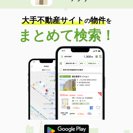
住 所
新潟県妙高市高柳１
専有面積
51.26m²
間取り
2LDK
大手不動産サイト
物件
の
を
新潟県糸魚川市南寺町２
まとめて検索！
価 格
7.25万円
住 所
新潟県糸魚川市南寺町２
専有面積
46.29m²
間取り
1LDK
新潟県新潟市中央区鳥屋野
価 格
5.65万円
住 所
新潟県新潟市中央区鳥屋野
専有面積
44.22m²
間取り
1LDK
新潟県上越市石橋１
価 格
5.70万円