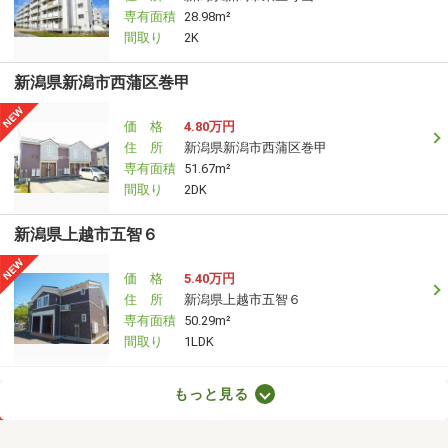
専有面積
28.98m²
間取り
2K
新潟県新潟市西蒲区巻甲
価 格
4.80万円
住 所
新潟県新潟市西蒲区巻甲
専有面積
51.67m²
間取り
2DK
新潟県上越市五智６
価 格
5.40万円
住 所
新潟県上越市五智６
専有面積
50.29m²
間取り
1LDK
新潟県上越市大和５
もっと見る
価 格
6.30万円