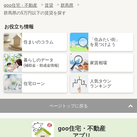
住 所
群馬県高崎市八幡町
goo住宅・不動産
賃貸
群馬県
専有面積
55.87m²
群馬県の5万円以下の賃貸を探す
間取り
3DK
お役立ち情報
群馬県高崎市八幡町
「住みたい街」
価 格
5万円
住まいのコラム
を見つけよう
住 所
群馬県高崎市八幡町
専有面積
33.2m²
暮らしのデータ
間取り
1K
家賃相場
(補助金・助成金情報)
群馬県伊勢崎市西久保町３
人気タウン
住宅ローン
ランキング
価 格
4万円
住 所
群馬県伊勢崎市西久保町３
専有面積
23.61m²
ページトップに戻る
間取り
1K
群馬県邑楽郡明和町新里
goo住宅・不動産
価 格
5.80万円
アプリ