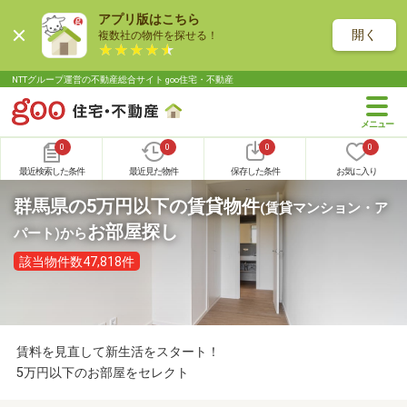
アプリ版はこちら
開く
複数社の物件を探せる！
NTTグループ運営の不動産総合サイト goo住宅・不動産
0
0
0
0
最近検索した条件
最近見た物件
保存した条件
お気に入り
群馬県の5万円以下の賃貸物件
(賃貸マンション・ア
お部屋探し
パート)
から
該当物件数47,818件
賃料を見直して新生活をスタート！
5万円以下のお部屋をセレクト