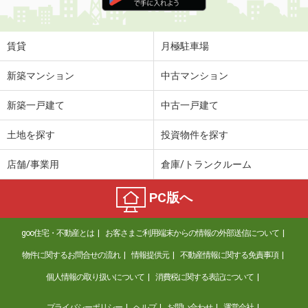
住 所
群馬県邑楽郡邑楽町大字中野
専有面積
28.02m²
間取り
1K
賃貸
月極駐車場
群馬県邑楽郡邑楽町大字中野
新築マンション
中古マンション
価 格
5.40万円
新築一戸建て
中古一戸建て
住 所
群馬県邑楽郡邑楽町大字中野
専有面積
28.02m²
土地を探す
投資物件を探す
間取り
1K
店舗/事業用
倉庫/トランクルーム
群馬県みどり市笠懸町久宮
PC版へ
価 格
3.60万円
住 所
群馬県みどり市笠懸町久宮
goo住宅・不動産とは
お客さまご利用端末からの情報の外部送信について
専有面積
23.18m²
間取り
1K
物件に関するお問合せの流れ
情報提供元
不動産情報に関する免責事項
個人情報の取り扱いについて
消費税に関する表記について
群馬県富岡市富岡
プライバシーポリシー
ヘルプ
お問い合わせ
運営会社