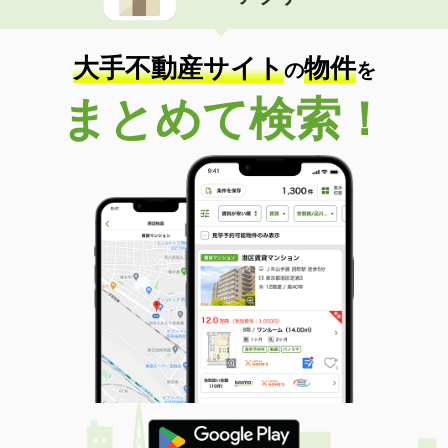
住 所
群馬県邑楽郡明和町新里
専有面積
23.61m²
間取り
1K
大手不動産サイト
物件
の
を
群馬県館林市代官町
まとめて検索！
価 格
4.40万円
住 所
群馬県館林市代官町
専有面積
23.18m²
間取り
1K
群馬県館林市富士原町
価 格
4万円
住 所
群馬県館林市富士原町
専有面積
23.61m²
間取り
1K
群馬県邑楽郡邑楽町大字中野
価 格
5.40万円