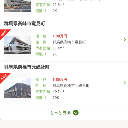
専有面積
23.6m²
間取り
1K
群馬県高崎市竜見町
価 格
4.30万円
住 所
群馬県高崎市竜見町
専有面積
33.4m²
間取り
2K
群馬県前橋市元総社町
価 格
5.50万円
住 所
群馬県前橋市元総社町
専有面積
49.2m²
間取り
2DK
群馬県高崎市八幡町
もっと見る
価 格
4.15万円