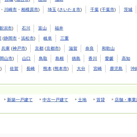
・
川崎市
・
相模原市
)
埼玉
(
さいたま市
)
千葉
(
千葉市
)
茨城
新潟市
)
石川
富山
福井
岡
(
静岡市
・
浜松市
)
岐阜
三重
兵庫
(
神戸市
)
京都
(
京都市
)
滋賀
奈良
和歌山
岡山市
)
山口
鳥取
島根
徳島
香川
愛媛
高知
市
)
佐賀
長崎
熊本
(
熊本市
)
大分
宮崎
鹿児島
沖
新築一戸建て
中古一戸建て
土地
賃貸
店舗・事業