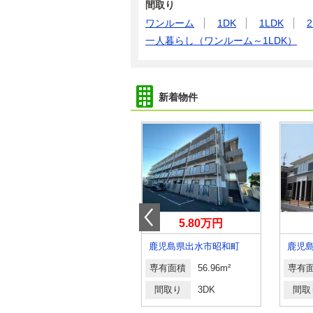
間取り
ワンルーム
1DK
1LDK
2
一人暮らし（ワンルーム～1LDK）
新着物件
4万円
5.80万円
鹿児島県鹿児島市田上１
鹿児島県出水市昭和町
専有面積
19.87m²
専有面積
56.96m²
専有
間取り
1K
間取り
3DK
間取