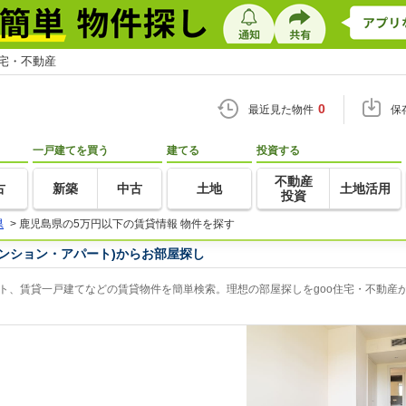
住宅・不動産
0
最近見た物件
保
一戸建てを買う
建てる
投資する
不動産
古
新築
中古
土地
土地活用
投資
県
>
鹿児島県の5万円以下の賃貸情報 物件を探す
ンション・アパート)からお部屋探し
ト、賃貸一戸建てなどの賃貸物件を簡単検索。理想の部屋探しをgoo住宅・不動産