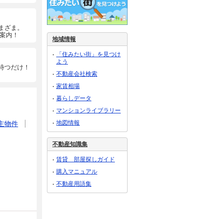
まざま。
ご案内！
地域情報
「住みたい街」を見つけ
よう
待つだけ！
不動産会社検索
家賃相場
暮らしデータ
マンションライブラリー
地図情報
主物件
不動産知識集
賃貸 部屋探しガイド
購入マニュアル
不動産用語集