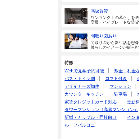
高級賃貸
ワンランク上の暮らしを送
高級・ハイグレードな賃貸
間取り図あり
間取り図から新生活を想像
暮らしのイメージが膨らむ
特徴
Webで見学予約可能
敷金・礼金
バス・トイレ別
ロフト付き
デザイナーズ物件
マンション
カウンターキッチン
駐車場
家賃クレジットカード対応
更新
タワーマンション（高層マンション）
新婚・カップル・同棲向け
イン
ルーフバルコニー