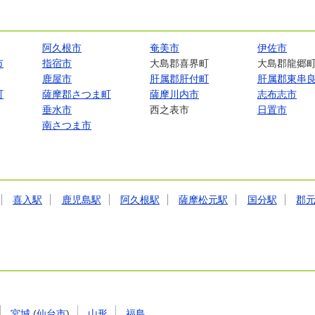
阿久根市
奄美市
伊佐市
市
指宿市
大島郡喜界町
大島郡龍郷
鹿屋市
肝属郡肝付町
肝属郡東串
町
薩摩郡さつま町
薩摩川内市
志布志市
垂水市
西之表市
日置市
南さつま市
喜入駅
鹿児島駅
阿久根駅
薩摩松元駅
国分駅
郡
宮城
(
仙台市
)
山形
福島