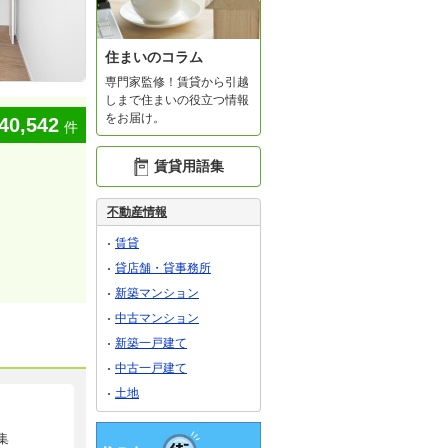
住まいのコラム
専門家監修！賃貸から引越
しまで住まいの役立つ情報
をお届け。
40,542
件
賃貸用語集
不動産情報
賃貸
貸店舗・貸事務所
新築マンション
中古マンション
新築一戸建て
中古一戸建て
土地
集