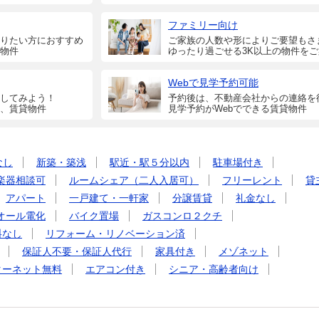
ファミリー向け
りたい方におすすめ
ご家族の人数や形によりご要望もさ
物件
ゆったり過ごせる3K以上の物件を
Webで見学予約可能
してみよう！
予約後は、不動産会社からの連絡を
、賃貸物件
見学予約がWebでできる賃貸物件
なし
新築・築浅
駅近・駅５分以内
駐車場付き
楽器相談可
ルームシェア（二人入居可）
フリーレント
貸
アパート
一戸建て・一軒家
分譲賃貸
礼金なし
オール電化
バイク置場
ガスコンロ２クチ
料なし
リフォーム・リノベーション済
保証人不要・保証人代行
家具付き
メゾネット
ターネット無料
エアコン付き
シニア・高齢者向け