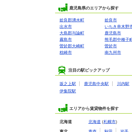
鹿児島県のエリアから探す
姶良郡湧水町
姶良市
出水市
いちき串木野
大島郡与論町
鹿児島市
霧島市
熊毛郡中種子
曽於郡大崎町
曽於市
枕崎市
南九州市
注目の駅ピックアップ
坂之上駅
鹿児島中央駅
川内駅
伊集院駅
エリアから賃貸物件を探す
北海道
北海道
(
札幌市
)
東北
青森
秋田
岩手