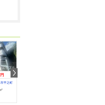
万円
4.60万円
5.35万円
島市平之町
鹿児島県霧島市隼人町真孝
鹿児島県鹿児島市錦江台２
m²
専有面積
53.73m²
専有面積
56m²
間取り
2LDK
間取り
3DK