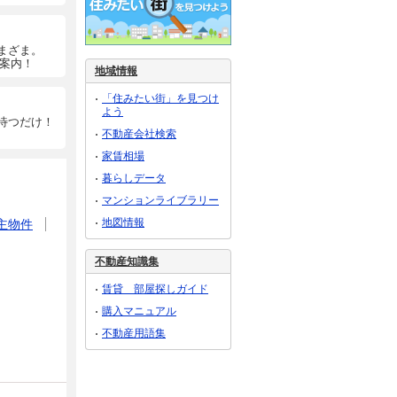
まざま。
ご案内！
地域情報
「住みたい街」を見つけ
よう
待つだけ！
不動産会社検索
家賃相場
暮らしデータ
マンションライブラリー
地図情報
主物件
不動産知識集
賃貸 部屋探しガイド
購入マニュアル
不動産用語集