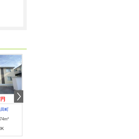
万円
3.67万円
3万円
黒田町
島根県益田市高津４丁目
島根県松江市菅田町
.74m²
専有面積
28.98m²
専有面積
19.5m²
DK
間取り
2K
間取り
1K