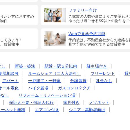
ファミリー向け
りたい方におすすめ
ご家族の人数や形によりご要望もさ
物件
ゆったり過ごせる3K以上の物件を
Webで見学予約可能
してみよう！
予約後は、不動産会社からの連絡を
、賃貸物件
見学予約がWebでできる賃貸物件
なし
新築・築浅
駅近・駅５分以内
駐車場付き
楽器相談可
ルームシェア（二人入居可）
フリーレント
貸
アパート
一戸建て・一軒家
分譲賃貸
礼金なし
オール電化
バイク置場
ガスコンロ２クチ
料なし
リフォーム・リノベーション済
保証人不要・保証人代行
家具付き
メゾネット
ターネット無料
エアコン付き
シニア・高齢者向け