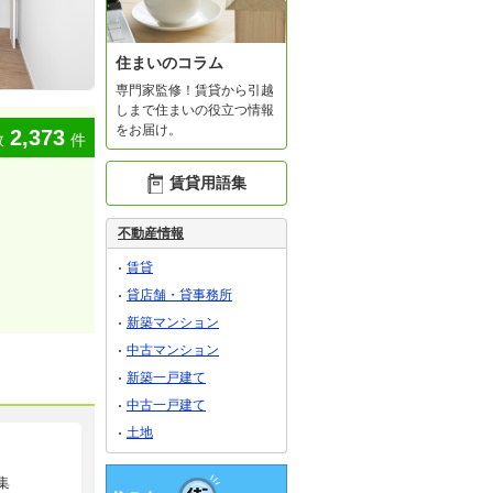
住まいのコラム
専門家監修！賃貸から引越
しまで住まいの役立つ情報
をお届け。
2,373
数
件
賃貸用語集
不動産情報
賃貸
貸店舗・貸事務所
新築マンション
中古マンション
新築一戸建て
中古一戸建て
土地
集