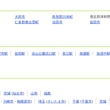
大田市
邑智郡川本町
鹿足郡津和
仁多郡奥出雲町
浜田市
益田市
雲市駅
益田駅
浜山公園北口駅
長江駅
揖屋駅
加茂中
宮城
(
仙台市
)
山形
福島
・
川崎市
・
相模原市
)
埼玉
(
さいたま市
)
千葉
(
千葉市
)
茨城