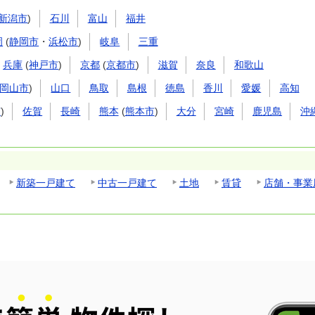
新潟市
)
石川
富山
福井
岡
(
静岡市
・
浜松市
)
岐阜
三重
兵庫
(
神戸市
)
京都
(
京都市
)
滋賀
奈良
和歌山
岡山市
)
山口
鳥取
島根
徳島
香川
愛媛
高知
市
)
佐賀
長崎
熊本
(
熊本市
)
大分
宮崎
鹿児島
沖
新築一戸建て
中古一戸建て
土地
賃貸
店舗・事業