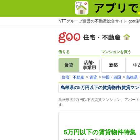
NTTグループ運営の不動産総合サイト goo
借りる
マンションを買う
店舗･
賃貸
新築
中
事業用
住宅・不動産
>
賃貸
>
中国・四国
>
島根県
島根県の5万円以下の賃貸物件(賃貸マン
島根県の5万円以下の賃貸マンション、アパート
す。
5万円以下の賃貸物件特集