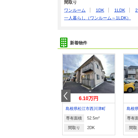
間取り
ワンルーム
1DK
1LDK
2
一人暮らし（ワンルーム～1LDK）
新着物件
5.50万円
6.10万円
島根県出雲市斐川町沖洲
島根県松江市西川津町
島根
専有面積
46.71m²
専有面積
52.5m²
専有
間取り
1LDK
間取り
2DK
間取