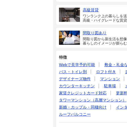
高級賃貸
ワンランク上の暮らしを送
高級・ハイグレードな賃貸
間取り図あり
間取り図から新生活を想像
暮らしのイメージが膨らむ
特徴
Webで見学予約可能
敷金・礼金
バス・トイレ別
ロフト付き
デザイナーズ物件
マンション
カウンターキッチン
駐車場
家賃クレジットカード対応
更新
タワーマンション（高層マンション）
新婚・カップル・同棲向け
イン
ルーフバルコニー