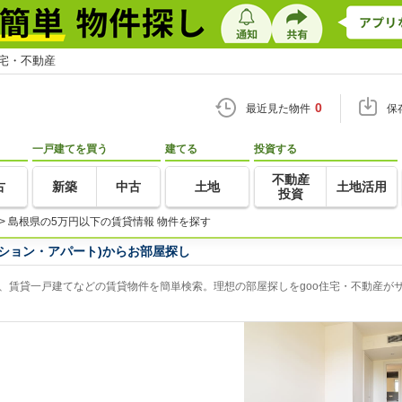
住宅・不動産
0
最近見た物件
保
一戸建てを買う
建てる
投資する
不動産
古
新築
中古
土地
土地活用
投資
>
島根県の5万円以下の賃貸情報 物件を探す
ション・アパート)からお部屋探し
、賃貸一戸建てなどの賃貸物件を簡単検索。理想の部屋探しをgoo住宅・不動産が