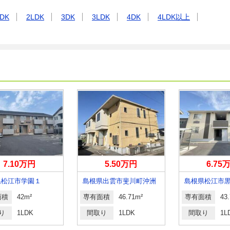
DK
2LDK
3DK
3LDK
4DK
4LDK以上
7.10万円
5.50万円
6.75
県松江市学園１
島根県出雲市斐川町沖洲
島根県松江市
面積
42m²
専有面積
46.71m²
専有面積
43
り
1LDK
間取り
1LDK
間取り
1L