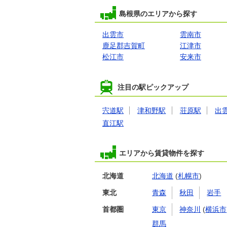
島根県のエリアから探す
出雲市
雲南市
鹿足郡吉賀町
江津市
松江市
安来市
注目の駅ピックアップ
宍道駅
津和野駅
荘原駅
出
直江駅
エリアから賃貸物件を探す
北海道
北海道
(
札幌市
)
東北
青森
秋田
岩手
首都圏
東京
神奈川
(
横浜市
群馬