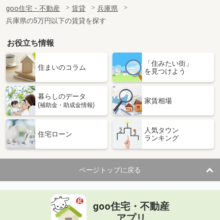
住 所
兵庫県神戸市東灘区甲南町４
goo住宅・不動産
賃貸
兵庫県
専有面積
17.64m²
兵庫県の5万円以下の賃貸を探す
間取り
ワンルーム
お役立ち情報
兵庫県神戸市東灘区甲南町４
「住みたい街」
価 格
10.60万円
住まいのコラム
を見つけよう
住 所
兵庫県神戸市東灘区甲南町４
専有面積
40.5m²
暮らしのデータ
間取り
1DK
家賃相場
(補助金・助成金情報)
兵庫県明石市東野町
人気タウン
住宅ローン
ランキング
価 格
6.20万円
住 所
兵庫県明石市東野町
専有面積
53.46m²
ページトップに戻る
間取り
3DK
兵庫県神戸市東灘区森北町６丁目
goo住宅・不動産
価 格
12.70万円
アプリ