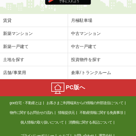
住 所
兵庫県西宮市中浜町
専有面積
31m²
間取り
1K
賃貸
月極駐車場
兵庫県神戸市兵庫区湊町２丁目
新築マンション
中古マンション
価 格
6.35万円
新築一戸建て
中古一戸建て
住 所
兵庫県神戸市兵庫区湊町２丁目
専有面積
21.09m²
土地を探す
投資物件を探す
間取り
1K
店舗/事業用
倉庫/トランクルーム
兵庫県宝塚市南口１丁目
PC版へ
価 格
7.20万円
住 所
兵庫県宝塚市南口１丁目
goo住宅・不動産とは
お客さまご利用端末からの情報の外部送信について
専有面積
26m²
間取り
1K
物件に関するお問合せの流れ
情報提供元
不動産情報に関する免責事項
個人情報の取り扱いについて
消費税に関する表記について
兵庫県神戸市西区丸塚１
プライバシーポリシー
ヘルプ
お問い合わせ
運営会社