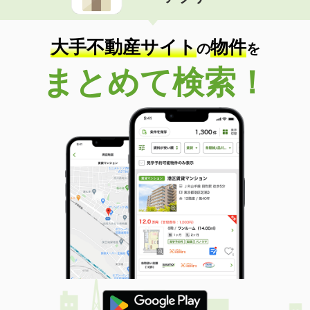
住 所
兵庫県神戸市東灘区森北町６丁目
専有面積
79.75m²
間取り
3LDK
大手不動産サイト
物件
の
を
兵庫県朝来市山東町大月
まとめて検索！
価 格
4.80万円
住 所
兵庫県朝来市山東町大月
専有面積
38.5m²
間取り
2DK
兵庫県神戸市灘区赤松町１丁目
価 格
20万円
住 所
兵庫県神戸市灘区赤松町１丁目
専有面積
89.2m²
間取り
3LDK
兵庫県西宮市中浜町
価 格
5.20万円