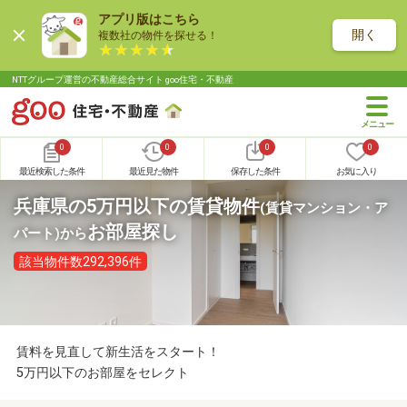
アプリ版はこちら
開く
複数社の物件を探せる！
NTTグループ運営の不動産総合サイト goo住宅・不動産
0
0
0
0
最近検索した条件
最近見た物件
保存した条件
お気に入り
兵庫県の5万円以下の賃貸物件
(賃貸マンション・ア
お部屋探し
パート)
から
該当物件数292,396件
賃料を見直して新生活をスタート！
5万円以下のお部屋をセレクト