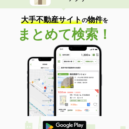
住 所
沖縄県島尻郡南風原町字照屋
専有面積
22.5m²
間取り
ワンルーム
大手不動産サイト
物件
の
を
沖縄県那覇市安謝２丁目
まとめて検索！
価 格
11.70万円
住 所
沖縄県那覇市安謝２丁目
専有面積
35.88m²
間取り
1LDK
沖縄県那覇市安謝２丁目
価 格
11.50万円
住 所
沖縄県那覇市安謝２丁目
専有面積
35.88m²
間取り
1LDK
沖縄県那覇市安謝２丁目
価 格
11.80万円