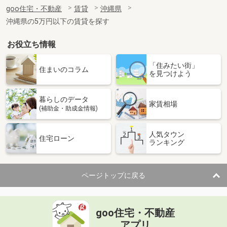
住 所
沖縄県那覇市曙３丁目
goo住宅・不動産
賃貸
沖縄県
専有面積
25.2m²
沖縄県の5万円以下の賃貸を探す
間取り
1K
お役立ち情報
沖縄県那覇市安謝２丁目
「住みたい街」
価 格
11.60万円
住まいのコラム
を見つけよう
住 所
沖縄県那覇市安謝２丁目
専有面積
35.88m²
暮らしのデータ
間取り
1LDK
家賃相場
(補助金・助成金情報)
沖縄県那覇市安謝２丁目
人気タウン
住宅ローン
ランキング
価 格
11.50万円
住 所
沖縄県那覇市安謝２丁目
専有面積
35.88m²
ページトップに戻る
間取り
1LDK
沖縄県島尻郡南風原町字照屋
goo住宅・不動産
価 格
4.60万円
アプリ