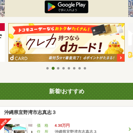
新着!おすすめ
沖縄県宜野湾市志真志３
価 格
4.30万円
住 所
沖縄県宜野湾市志真志３