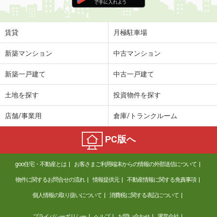
住 所
沖縄県那覇市安謝２丁目
専有面積
35.88m²
間取り
1LDK
賃貸
月極駐車場
沖縄県那覇市字天久
新築マンション
中古マンション
価 格
3.50万円
新築一戸建て
中古一戸建て
住 所
沖縄県那覇市字天久
専有面積
19m²
土地を探す
投資物件を探す
間取り
ワンルーム
店舗/事業用
倉庫/トランクルーム
沖縄県那覇市字安里
PC版へ
価 格
10.20万円
住 所
沖縄県那覇市字安里
goo住宅・不動産とは
お客さまご利用端末からの情報の外部送信について
専有面積
41.4m²
間取り
1LDK
物件に関するお問合せの流れ
情報提供元
不動産情報に関する免責事項
個人情報の取り扱いについて
消費税に関する表記について
沖縄県宜野湾市野嵩２
プライバシーポリシー
ヘルプ
お問い合わせ
運営会社