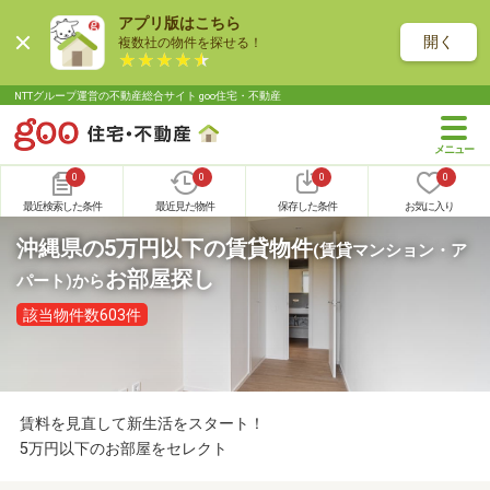
アプリ版はこちら
開く
複数社の物件を探せる！
NTTグループ運営の不動産総合サイト goo住宅・不動産
0
0
0
0
最近検索した条件
最近見た物件
保存した条件
お気に入り
沖縄県の5万円以下の賃貸物件
(賃貸マンション・ア
お部屋探し
パート)
から
該当物件数603件
賃料を見直して新生活をスタート！
5万円以下のお部屋をセレクト