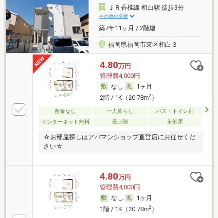
ＪＲ香椎線 和白駅 徒歩3分
その他の交通
築7年11ヶ月 / 2階建
福岡県福岡市東区和白３
4.80
万円
管理費4,000円
なし
1ヶ月
2
2階 / 1K（20.78m
）
敷金なし
一人暮らし
バス・トイレ別
インターネット無料
最上階
角部屋
☆お部屋探しはアパマンショップ直営店にお任せくだ
さい☆
4.80
万円
管理費4,000円
なし
1ヶ月
2
1階 / 1K（20.78m
）