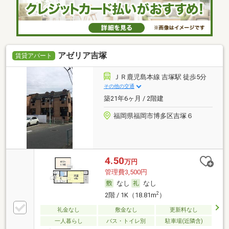
アゼリア吉塚
賃貸アパート
ＪＲ鹿児島本線 吉塚駅 徒歩5分
その他の交通
築21年6ヶ月 / 2階建
福岡県福岡市博多区吉塚６
4.50
万円
管理費3,500円
なし
なし
2
2階 / 1K（18.81m
）
礼金なし
敷金なし
更新料なし
一人暮らし
バス・トイレ別
駐車場(近隣含)