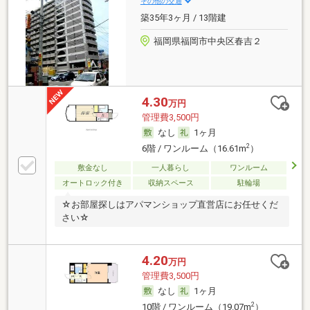
その他の交通
築35年3ヶ月 / 13階建
福岡県福岡市中央区春吉２
4.30
万円
管理費3,500円
なし
1ヶ月
2
6階 / ワンルーム（16.61m
）
敷金なし
一人暮らし
ワンルーム
オートロック付き
収納スペース
駐輪場
☆お部屋探しはアパマンショップ直営店にお任せくだ
さい☆
4.20
万円
管理費3,500円
なし
1ヶ月
2
10階 / ワンルーム（19.07m
）