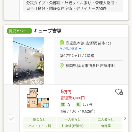
分譲タイプ・角部屋・外観タイル張り・管理人巡回・
日当り良好・閑静な住宅街・デザイナーズ物件
キューブ吉塚
賃貸アパート
鹿児島本線 吉塚駅 徒歩1分
その他の交通
築17年2ヶ月 / 2階建
福岡県福岡市博多区吉塚本町
5
万円
管理費3,000円
なし
2万円
2
1階 / 1SK（19.62m
）
敷金なし
一人暮らし
二人暮らし
バス・トイレ別
駐車場(近隣含)
角部屋