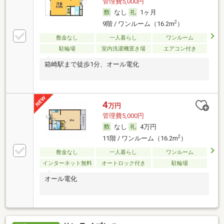
管理費5,000円
なし
1ヶ月
2
9階 / ワンルーム（16.2m
）
敷金なし
一人暮らし
ワンルーム
駐輪場
室内洗濯機置き場
エアコン付き
箱崎駅まで徒歩1分、オール電化
4
万円
管理費5,000円
なし
4万円
2
11階 / ワンルーム（16.2m
）
敷金なし
一人暮らし
ワンルーム
インターネット無料
オートロック付き
駐輪場
オール電化