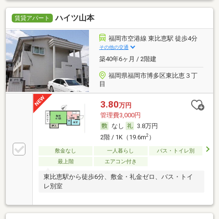
ハイツ山本
賃貸アパート
福岡市空港線 東比恵駅 徒歩4分
その他の交通
築40年6ヶ月 / 2階建
福岡県福岡市博多区東比恵３丁
目
3.80
万円
管理費3,000円
なし
3.8万円
2
2階 / 1K（19.6m
）
敷金なし
一人暮らし
バス・トイレ別
最上階
エアコン付き
東比恵駅から徒歩6分、敷金・礼金ゼロ、バス・トイ
レ別室