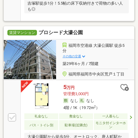
吉塚駅徒歩1分！5.5帖の床下収納付きで荷物の多い人
も◎
プロシード大濠公園
賃貸マンション
福岡市空港線 大濠公園駅 徒歩5
分
その他の交通
築29年6ヶ月 / 7階建
福岡県福岡市中央区荒戸１丁目
5
万円
管理費3,000円
なし
なし
2
4階 / 1K（19.72m
）
礼金なし
敷金なし
一人暮らし
モニタ付インターホ
バス・トイレ別
駐車場(近隣含)
ン
大濠公園駅から徒歩5分、オートロック、唐人町駅か