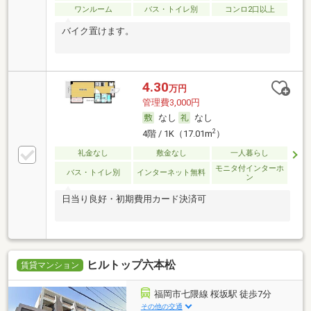
ワンルーム
バス・トイレ別
コンロ2口以上
バイク置けます。
4.30
万円
管理費3,000円
なし
なし
2
4階 / 1K（17.01m
）
礼金なし
敷金なし
一人暮らし
モニタ付インターホ
バス・トイレ別
インターネット無料
ン
日当り良好・初期費用カード決済可
ヒルトップ六本松
賃貸マンション
福岡市七隈線 桜坂駅 徒歩7分
その他の交通