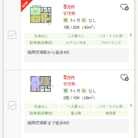
5
万円
管理費-
3ヶ月
なし
2
1階 / 2DK（42m
）
礼金なし
二人暮らし
バス・トイレ別
駐車場(近隣含)
エアコン付き
フローリング
福岡空港駅から徒歩4分
5
万円
管理費-
3ヶ月
なし
2
2階 / 1DK（28m
）
礼金なし
一人暮らし
バス・トイレ別
駐車場(近隣含)
最上階
角部屋
福岡空港駅まで徒歩6分