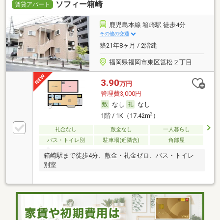
ソフィー箱崎
賃貸アパート
鹿児島本線 箱崎駅 徒歩4分
その他の交通
築21年8ヶ月 / 2階建
福岡県福岡市東区筥松２丁目
3.90
万円
管理費3,000円
なし
なし
2
1階 / 1K（17.42m
）
礼金なし
敷金なし
一人暮らし
バス・トイレ別
駐車場(近隣含)
角部屋
箱崎駅まで徒歩4分、敷金・礼金ゼロ、バス・トイレ
別室