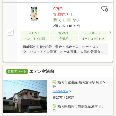
4
万円
管理費2,000円
なし
なし
2
2階 / 1K（18.9m
）
礼金なし
敷金なし
一人暮らし
バス・トイレ別
角部屋
オートロック付き
藤崎駅から徒歩8分、敷金・礼金ゼロ、オートロッ
ク、バス・トイレ別室、オール電化、人気の分譲タイ
プ
エデン空港前
賃貸アパート
福岡市空港線 福岡空港駅 徒歩6
分
その他の交通
築27年 / 2階建
福岡県福岡市博多区空港前３丁
目