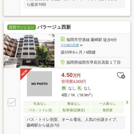
ら徒歩10分
パラージュ西新
賃貸マンション
福岡市空港線 藤崎駅 徒歩6分
その他の交通
築35年6ヶ月 / 6階建
福岡県福岡市早良区高取１丁目
4.50
万円
管理費4,000円
なし
なし
2
4階 / 1K（18.9m
）
礼金なし
敷金なし
一人暮らし
バス・トイレ別
駐車場(近隣含)
角部屋
バス・トイレ別室、オール電化、人気の分譲タイプ、
藤崎駅から徒歩7分