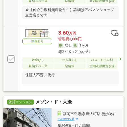
収納スペース
駐輪場
室内洗濯機置き場
☆【仲介手数料無料物件！】詳細はアパマンショップ
直営店まで☆
3.60
万円
管理費3,000円
動画あり
なし
1ヶ月
2
4階 / 1K（21.44m
）
敷金なし
一人暮らし
バス・トイレ別
収納スペース
駐輪場
室内洗濯機置き場
保証人不要／代行
メゾン・ド・大濠
賃貸マンション
福岡市空港線 唐人町駅 徒歩3分
その他の交通
築39年8ヶ月 / 4階建