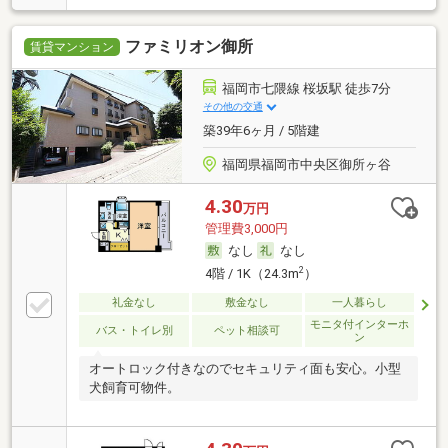
ファミリオン御所
賃貸マンション
福岡市七隈線 桜坂駅 徒歩7分
その他の交通
築39年6ヶ月 / 5階建
福岡県福岡市中央区御所ヶ谷
4.30
万円
管理費3,000円
なし
なし
2
4階 / 1K（24.3m
）
礼金なし
敷金なし
一人暮らし
モニタ付インターホ
バス・トイレ別
ペット相談可
ン
オートロック付きなのでセキュリティ面も安心。小型
犬飼育可物件。