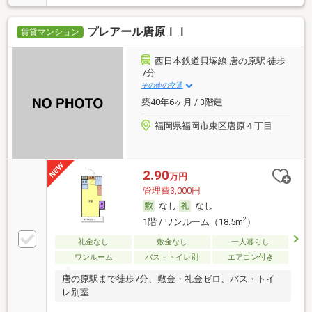
プレアール唐原ＩＩ
賃貸マンション
西日本鉄道貝塚線 唐の原駅 徒歩
7分
その他の交通
築40年6ヶ月 / 3階建
福岡県福岡市東区唐原４丁目
2.90
万円
管理費3,000円
なし
なし
2
1階 / ワンルーム（18.5m
）
礼金なし
敷金なし
一人暮らし
ワンルーム
バス・トイレ別
エアコン付き
唐の原駅まで徒歩7分、敷金・礼金ゼロ、バス・トイ
レ別室