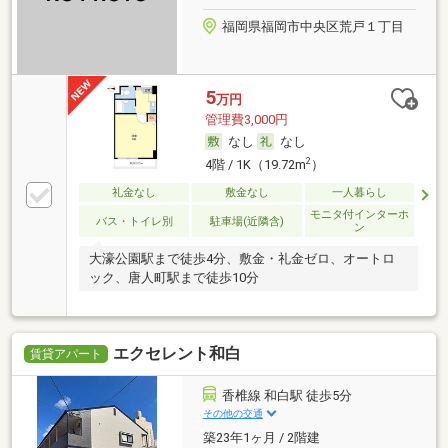
福岡県福岡市中央区荒戸１丁目
5
万円
管理費3,000円
なし
なし
2
4階 / 1K（19.72m
）
礼金なし
敷金なし
一人暮らし
モニタ付インターホ
バス・トイレ別
駐車場(近隣含)
ン
大濠公園駅まで徒歩4分、敷金・礼金ゼロ、オートロ
ック、唐人町駅まで徒歩10分
エクセレント和白
賃貸アパート
香椎線 和白駅 徒歩5分
その他の交通
築23年1ヶ月 / 2階建