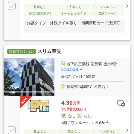
敷金なし
一人暮らし
ワンルーム
駐車場(近隣含)
オートロック付き
収納スペース
分譲タイプ・外観タイル張り・初期費用カード決済可
スリム室見
賃貸マンション
地下鉄空港線 室見駅 徒歩5分
その他の交通
築42年7ヶ月 / 5階建
福岡県福岡市西区愛宕１
4.30
万円
管理費3,000円
なし
なし
2
4階 / ワンルーム（19.85m
）
礼金なし
敷金なし
一人暮らし