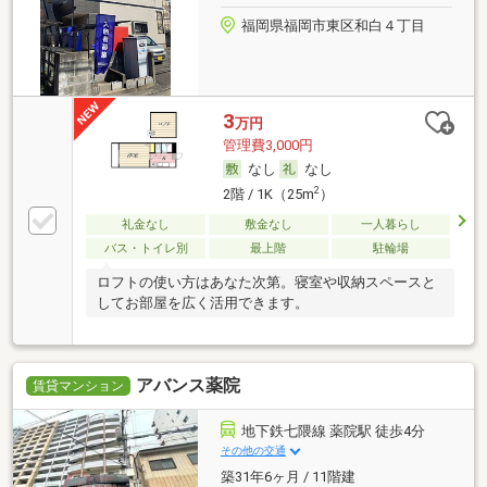
福岡県福岡市東区和白４丁目
3
万円
管理費3,000円
なし
なし
2
2階 / 1K（25m
）
礼金なし
敷金なし
一人暮らし
バス・トイレ別
最上階
駐輪場
ロフトの使い方はあなた次第。寝室や収納スペースと
してお部屋を広く活用できます。
アバンス薬院
賃貸マンション
地下鉄七隈線 薬院駅 徒歩4分
その他の交通
築31年6ヶ月 / 11階建