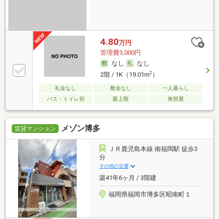
4.80
万円
管理費3,000円
なし
なし
2
2階 / 1K（19.01m
）
礼金なし
敷金なし
一人暮らし
バス・トイレ別
最上階
角部屋
メゾン博多
賃貸マンション
ＪＲ鹿児島本線 南福岡駅 徒歩3
分
その他の交通
築41年6ヶ月 / 3階建
福岡県福岡市博多区昭南町１