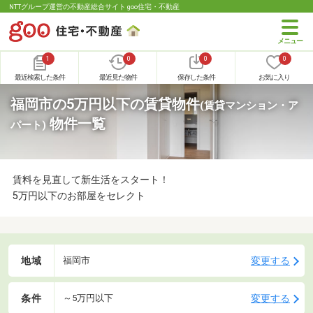
NTTグループ運営の不動産総合サイト goo住宅・不動産
1
0
0
0
最近検索した条件
最近見た物件
保存した条件
お気に入り
福岡市の5万円以下の賃貸物件
(賃貸マンション・ア
物件一覧
パート)
賃料を見直して新生活をスタート！
5万円以下のお部屋をセレクト
地域
変更する
福岡市
条件
変更する
～5万円以下