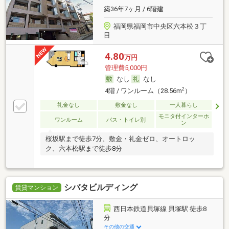
築36年7ヶ月 / 6階建
福岡県福岡市中央区六本松３丁
目
4.80
万円
管理費5,000円
なし
なし
2
4階 / ワンルーム（28.56m
）
礼金なし
敷金なし
一人暮らし
モニタ付インターホ
ワンルーム
バス・トイレ別
ン
桜坂駅まで徒歩7分、敷金・礼金ゼロ、オートロッ
ク、六本松駅まで徒歩8分
シバタビルディング
賃貸マンション
西日本鉄道貝塚線 貝塚駅 徒歩8
分
その他の交通