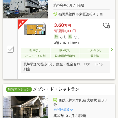
築29年8ヶ月 / 3階建
福岡県福岡市東区筥松４丁目
3.60
万円
管理費3,000円
なし
なし
2
3階 / 1K（23m
）
礼金なし
敷金なし
一人暮らし
バス・トイレ別
駐車場(近隣含)
最上階
貝塚駅まで徒歩8分、敷金・礼金ゼロ、バス・トイレ
別室
メゾン・ド・シャトラン
賃貸マンション
西鉄天神大牟田線 大橋駅 徒歩8
分
その他の交通
築37年10ヶ月 / 7階建