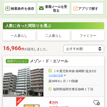
新着メールを受
検索条件を保存
アプリで探す
取る
人数に合った間取りを選ぶ
一人暮らし
二人暮らし
ファミリー
16,966
件
が該当しました。
メゾン・ド・エソール
賃貸マンション
ＪＲ鹿児島本線 箱崎駅 徒歩2分
その他の交通
築38年6ヶ月 / 11階建
福岡県福岡市東区箱崎１丁目
4
万円