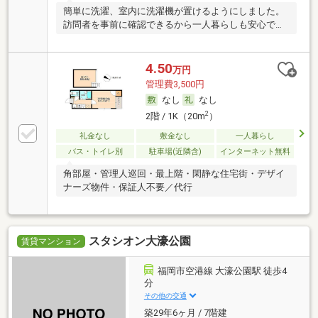
簡単に洗濯、室内に洗濯機が置けるようにしました。
訪問者を事前に確認できるから一人暮らしも安心で
す。
4.50
万円
管理費3,500円
なし
なし
2
2階 / 1K（20m
）
礼金なし
敷金なし
一人暮らし
バス・トイレ別
駐車場(近隣含)
インターネット無料
角部屋・管理人巡回・最上階・閑静な住宅街・デザイ
ナーズ物件・保証人不要／代行
スタシオン大濠公園
賃貸マンション
福岡市空港線 大濠公園駅 徒歩4
分
その他の交通
築29年6ヶ月 / 7階建