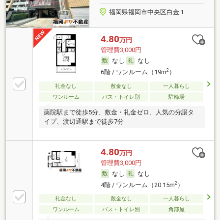
福岡県福岡市中央区白金１
4.80
万円
管理費3,000円
なし
なし
2
6階 / ワンルーム（19m
）
礼金なし
敷金なし
一人暮らし
ワンルーム
バス・トイレ別
駐輪場
薬院駅まで徒歩5分、敷金・礼金ゼロ、人気の分譲タ
イプ、渡辺通駅まで徒歩7分
4.80
万円
管理費3,000円
なし
なし
2
4階 / ワンルーム（20.15m
）
礼金なし
敷金なし
一人暮らし
ワンルーム
バス・トイレ別
角部屋