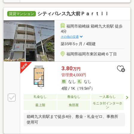
シティパレス九大前ＰａｒｔＩＩ
賃貸マンション
福岡市箱崎線 箱崎九大前駅 徒歩
4分
その他の交通
築35年5ヶ月 / 4階建
福岡県福岡市東区箱崎６丁目
3.80
万円
管理費4,000円
なし
なし
2
4階 / 1K（19.5m
）
礼金なし
敷金なし
一人暮らし
モニタ付インターホ
最上階
角部屋
ン
箱崎九大前駅まで徒歩4分、敷金・礼金ゼロ、事務所
使用可