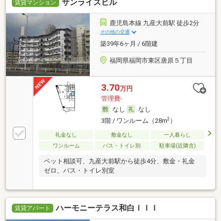
サンライズヒル
賃貸マンション
鹿児島本線 九産大前駅 徒歩2分
その他の交通
築39年6ヶ月 / 6階建
福岡県福岡市東区唐原５丁目
3.70
万円
管理費-
なし
なし
2
3階 / ワンルーム（28m
）
礼金なし
敷金なし
一人暮らし
ワンルーム
バス・トイレ別
駐車場(近隣含)
ペット相談可、九産大前駅から徒歩4分、敷金・礼金
ゼロ、バス・トイレ別室
ハーモニーテラス和白ＩＩＩ
賃貸アパート