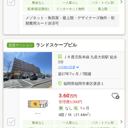
敷金なし
一人暮らし
バス・トイレ別
駐車場(近隣含)
インターネット無料
最上階
メゾネット・角部屋・最上階・デザイナーズ物件・初
期費用カード決済可
ランドスケープビル
賃貸マンション
ＪＲ鹿児島本線 九産大前駅 徒歩
2分
その他の交通
築27年7ヶ月 / 7階建
福岡県福岡市東区唐原１
3.60
万円
管理費3,000円
なし
1ヶ月
2
6階 / 1K（21.44m
）
敷金なし
一人暮らし
バス・トイレ別