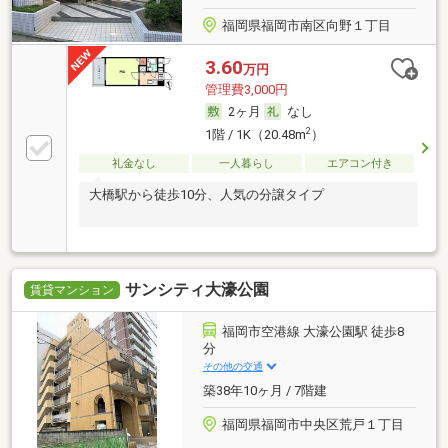
福岡県福岡市南区向野１丁目
3.60
万円
管理費3,000円
2ヶ月
なし
2
1階 / 1K（20.48m
）
礼金なし
一人暮らし
エアコン付き
大橋駅から徒歩10分、人気の分譲タイプ
サンシティ大濠公園
賃貸マンション
福岡市空港線 大濠公園駅 徒歩8
分
その他の交通
築38年10ヶ月 / 7階建
福岡県福岡市中央区荒戸１丁目