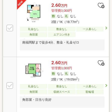
2.60
万円
管理費3,000円
なし
なし
2
2階 / 1K（18.77m
）
礼金なし
敷金なし
一人暮らし
角部屋
エアコン付き
南福岡駅まで徒歩4分、敷金・礼金ゼロ
2.60
万円
管理費3,000円
なし
なし
2
2階 / 1K（19.05m
）
礼金なし
敷金なし
一人暮らし
角部屋
収納スペース
駐輪場
角部屋・日当り良好