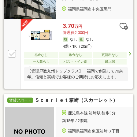
福岡県福岡市中央区黒門
3.70
万円
管理費2,000円
なし
なし
2
4階 / 1K（20m
）
礼金なし
敷金なし
更新料なし
一人暮らし
バス・トイレ別
最上階
【管理戸数九州トップクラス】 福岡で創業して70余
年。信頼と実績でお客様のご期待にお応えします。
Ｓｃａｒｌｅｔ箱崎（スカーレット）
賃貸アパート
鹿児島本線 箱崎駅 徒歩3分
築18年 / 2階建
福岡県福岡市東区箱崎３丁目