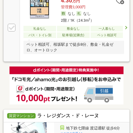
4.30
万円
管理費3,000円
なし
なし
2
2階 / 1K（24.3m
）
礼金なし
敷金なし
一人暮らし
バス・トイレ別
駐車場(近隣含)
ペット相談可
ペット相談可、桜坂駅まで徒歩8分、敷金・礼金ゼ
ロ、オートロック
ラ・レジダンス・ド・レーヌ
賃貸マンション
地下鉄七隈線 渡辺通駅 徒歩6分