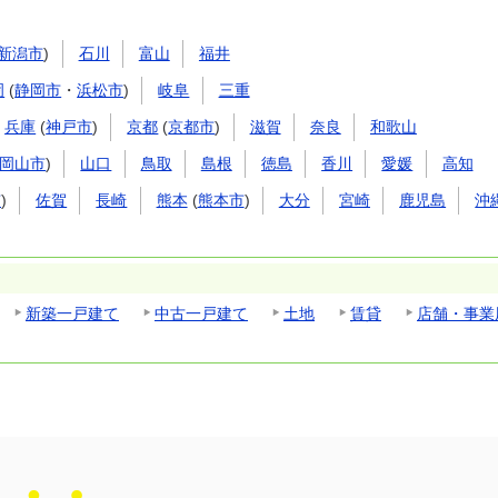
新潟市
)
石川
富山
福井
岡
(
静岡市
・
浜松市
)
岐阜
三重
兵庫
(
神戸市
)
京都
(
京都市
)
滋賀
奈良
和歌山
岡山市
)
山口
鳥取
島根
徳島
香川
愛媛
高知
市
)
佐賀
長崎
熊本
(
熊本市
)
大分
宮崎
鹿児島
沖
新築一戸建て
中古一戸建て
土地
賃貸
店舗・事業