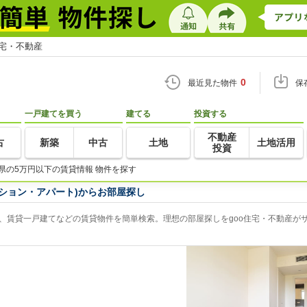
住宅・不動産
0
最近見た物件
保
一戸建てを買う
建てる
投資する
不動産
古
新築
中古
土地
土地活用
投資
県の5万円以下の賃貸情報 物件を探す
ション・アパート)からお部屋探し
、賃貸一戸建てなどの賃貸物件を簡単検索。理想の部屋探しをgoo住宅・不動産が