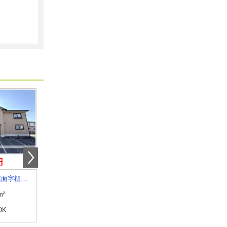
円
6万円
5.80万円
秋田県秋田市広面字樋ノ上
秋田県秋田市茨島４丁目
秋田県秋田市四ツ小屋字
m²
専有面積
44.5m²
専有面積
59.58m²
DK
間取り
1LDK
間取り
2LDK