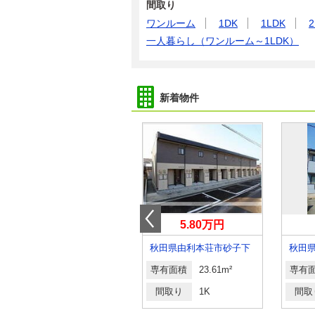
間取り
ワンルーム
1DK
1LDK
2
一人暮らし（ワンルーム～1LDK）
新着物件
8.25万円
5.80万円
秋田県由利本荘市東町
秋田県由利本荘市砂子下
秋田
専有面積
50.01m²
専有面積
23.61m²
専有
間取り
1LDK
間取り
1K
間取