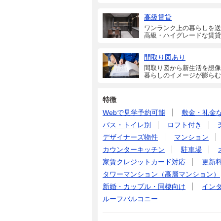
高級賃貸
ワンランク上の暮らしを送
高級・ハイグレードな賃貸
間取り図あり
間取り図から新生活を想像
暮らしのイメージが膨らむ
特徴
Webで見学予約可能
敷金・礼金
バス・トイレ別
ロフト付き
デザイナーズ物件
マンション
カウンターキッチン
駐車場
家賃クレジットカード対応
更新
タワーマンション（高層マンション）
新婚・カップル・同棲向け
イン
ルーフバルコニー