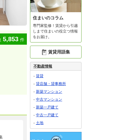
住まいのコラム
専門家監修！賃貸から引越
しまで住まいの役立つ情報
をお届け。
5,853
数
件
賃貸用語集
不動産情報
賃貸
貸店舗・貸事務所
新築マンション
中古マンション
新築一戸建て
中古一戸建て
土地
集