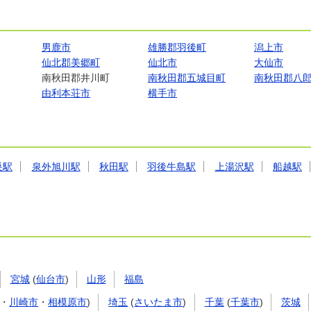
男鹿市
雄勝郡羽後町
潟上市
仙北郡美郷町
仙北市
大仙市
南秋田郡井川町
南秋田郡五城目町
南秋田郡八
由利本荘市
横手市
巣駅
泉外旭川駅
秋田駅
羽後牛島駅
上湯沢駅
船越駅
宮城
(
仙台市
)
山形
福島
・
川崎市
・
相模原市
)
埼玉
(
さいたま市
)
千葉
(
千葉市
)
茨城