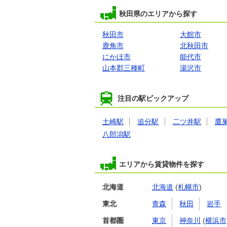
秋田県のエリアから探す
秋田市
大館市
鹿角市
北秋田市
にかほ市
能代市
山本郡三種町
湯沢市
注目の駅ピックアップ
土崎駅
追分駅
二ツ井駅
鷹
八郎潟駅
エリアから賃貸物件を探す
北海道
北海道
(
札幌市
)
東北
青森
秋田
岩手
首都圏
東京
神奈川
(
横浜市