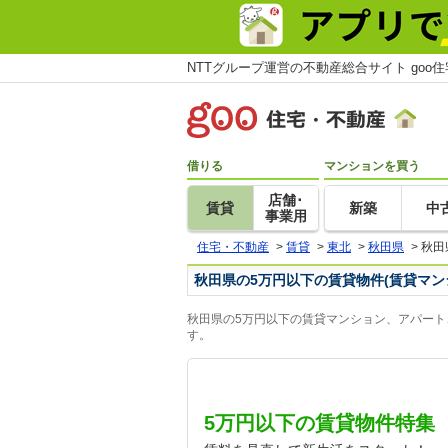
NTTグループ運営の不動産総合サイト goo
借りる
マンションを買う
店舗･
賃貸
新築
中
事業用
住宅・不動産
>
賃貸
>
東北
>
秋田県
>
秋田
秋田県の5万円以下の賃貸物件(賃貸マン
秋田県の5万円以下の賃貸マンション、アパート
す。
5万円以下の賃貸物件特集