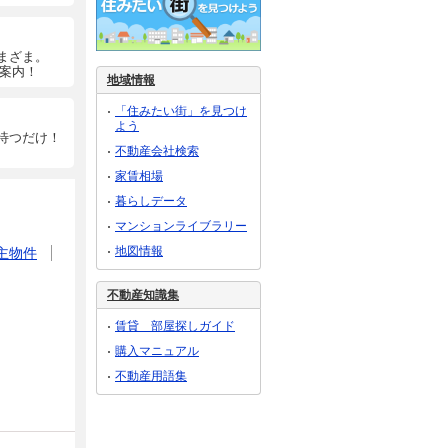
まざま。
ご案内！
地域情報
「住みたい街」を見つけ
よう
待つだけ！
不動産会社検索
家賃相場
暮らしデータ
マンションライブラリー
地図情報
主物件
不動産知識集
賃貸 部屋探しガイド
購入マニュアル
不動産用語集