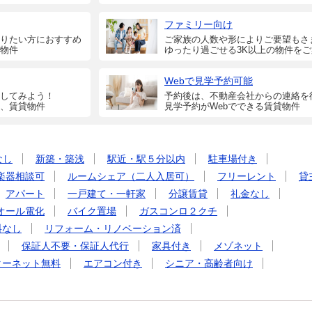
ファミリー向け
りたい方におすすめ
ご家族の人数や形によりご要望もさ
物件
ゆったり過ごせる3K以上の物件を
Webで見学予約可能
してみよう！
予約後は、不動産会社からの連絡を
、賃貸物件
見学予約がWebでできる賃貸物件
なし
新築・築浅
駅近・駅５分以内
駐車場付き
楽器相談可
ルームシェア（二人入居可）
フリーレント
貸
アパート
一戸建て・一軒家
分譲賃貸
礼金なし
オール電化
バイク置場
ガスコンロ２クチ
料なし
リフォーム・リノベーション済
保証人不要・保証人代行
家具付き
メゾネット
ターネット無料
エアコン付き
シニア・高齢者向け