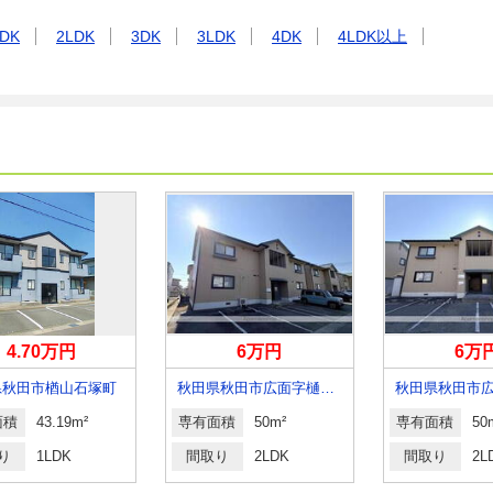
DK
2LDK
3DK
3LDK
4DK
4LDK以上
4.70万円
6万円
6万
県秋田市楢山石塚町
秋田県秋田市広面字樋ノ上
面積
43.19m²
専有面積
50m²
専有面積
50
り
1LDK
間取り
2LDK
間取り
2L