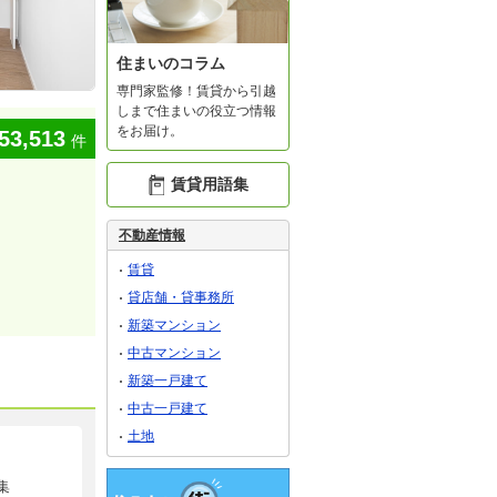
住まいのコラム
専門家監修！賃貸から引越
しまで住まいの役立つ情報
をお届け。
53,513
件
賃貸用語集
不動産情報
賃貸
貸店舗・貸事務所
新築マンション
中古マンション
新築一戸建て
中古一戸建て
土地
集