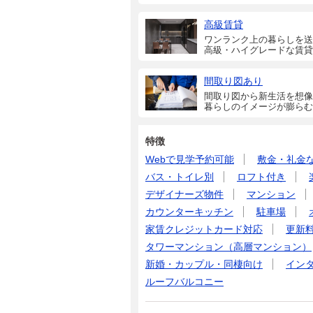
高級賃貸
ワンランク上の暮らしを送
高級・ハイグレードな賃貸
間取り図あり
間取り図から新生活を想像
暮らしのイメージが膨らむ
特徴
Webで見学予約可能
敷金・礼金
バス・トイレ別
ロフト付き
デザイナーズ物件
マンション
カウンターキッチン
駐車場
家賃クレジットカード対応
更新
タワーマンション（高層マンション）
新婚・カップル・同棲向け
イン
ルーフバルコニー