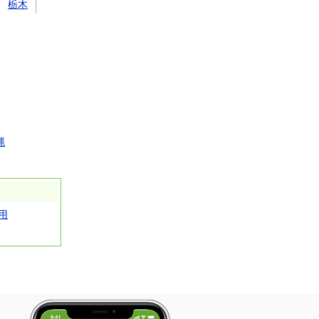
栃木
縄
用