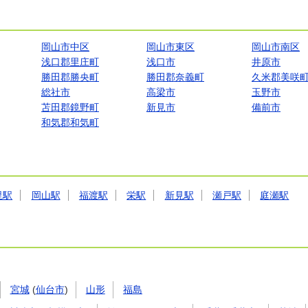
岡山市中区
岡山市東区
岡山市南区
浅口郡里庄町
浅口市
井原市
勝田郡勝央町
勝田郡奈義町
久米郡美咲
総社市
高梁市
玉野市
苫田郡鏡野町
新見市
備前市
和気郡和気町
里駅
岡山駅
福渡駅
栄駅
新見駅
瀬戸駅
庭瀬駅
宮城
(
仙台市
)
山形
福島