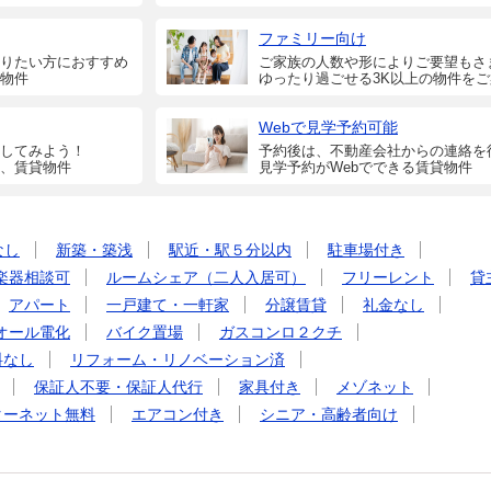
ファミリー向け
りたい方におすすめ
ご家族の人数や形によりご要望もさ
物件
ゆったり過ごせる3K以上の物件を
Webで見学予約可能
してみよう！
予約後は、不動産会社からの連絡を
、賃貸物件
見学予約がWebでできる賃貸物件
なし
新築・築浅
駅近・駅５分以内
駐車場付き
楽器相談可
ルームシェア（二人入居可）
フリーレント
貸
アパート
一戸建て・一軒家
分譲賃貸
礼金なし
オール電化
バイク置場
ガスコンロ２クチ
料なし
リフォーム・リノベーション済
保証人不要・保証人代行
家具付き
メゾネット
ターネット無料
エアコン付き
シニア・高齢者向け