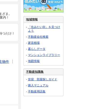
まざま。
ご案内！
地域情報
「住みたい街」を見つけ
よう
待つだけ！
不動産会社検索
家賃相場
暮らしデータ
マンションライブラリー
地図情報
主物件
不動産知識集
賃貸 部屋探しガイド
購入マニュアル
不動産用語集