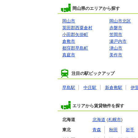
岡山県のエリアから探す
岡山市
岡山市北区
英田郡西粟倉村
赤磐市
小田郡矢掛町
笠岡市
倉敷市
瀬戸内市
都窪郡早島町
津山市
真庭市
美作市
注目の駅ピックアップ
早島駅
中庄駅
新倉敷駅
伊
エリアから賃貸物件を探す
北海道
北海道
(
札幌市
)
東北
青森
秋田
岩手