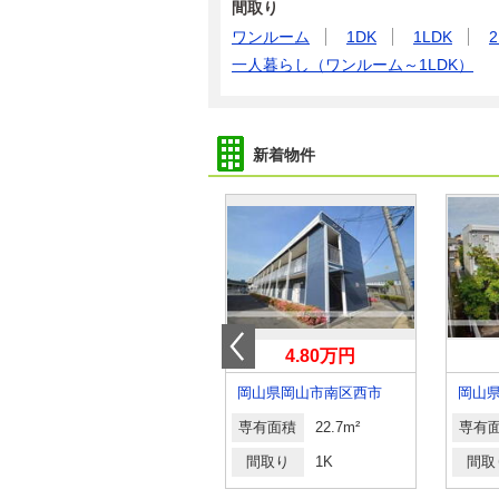
間取り
ワンルーム
1DK
1LDK
2
一人暮らし（ワンルーム～1LDK）
新着物件
3.70万円
4.80万円
岡山県都窪郡早島町早島
岡山県岡山市南区西市
専有面積
23.18m²
専有面積
22.7m²
専有
間取り
1K
間取り
1K
間取