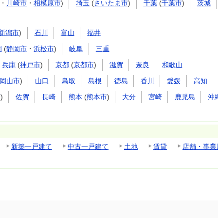
・
川崎市
・
相模原市
)
埼玉
(
さいたま市
)
千葉
(
千葉市
)
茨城
新潟市
)
石川
富山
福井
岡
(
静岡市
・
浜松市
)
岐阜
三重
兵庫
(
神戸市
)
京都
(
京都市
)
滋賀
奈良
和歌山
岡山市
)
山口
鳥取
島根
徳島
香川
愛媛
高知
市
)
佐賀
長崎
熊本
(
熊本市
)
大分
宮崎
鹿児島
沖
新築一戸建て
中古一戸建て
土地
賃貸
店舗・事業