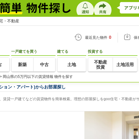
住宅・不動産
0
最近見た物件
保
一戸建てを買う
建てる
投資する
不動産
古
新築
中古
土地
土地活用
投資
>
岡山県の5万円以下の賃貸情報 物件を探す
ション・アパート)からお部屋探し
、賃貸一戸建てなどの賃貸物件を簡単検索。理想の部屋探しをgoo住宅・不動産が