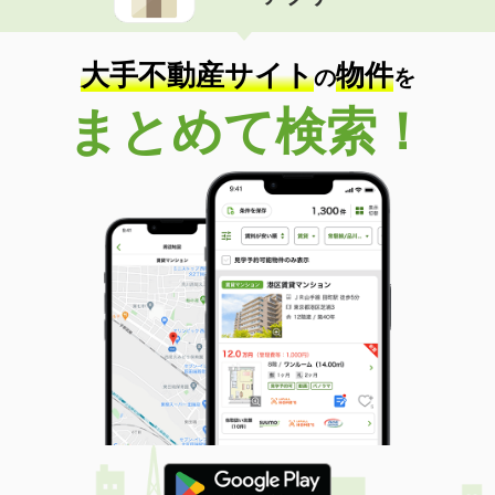
住 所
埼玉県比企郡滑川町月の輪６
専有面積
23.18m²
間取り
1K
大手不動産サイト
物件
の
を
埼玉県さいたま市南区南浦和３丁目
まとめて検索！
価 格
11.58万円
住 所
埼玉県さいたま市南区南浦和３丁目
専有面積
51.2m²
間取り
2DK
埼玉県川口市上青木２丁目
価 格
8.65万円
住 所
埼玉県川口市上青木２丁目
専有面積
28.87m²
間取り
1K
埼玉県比企郡滑川町大字羽尾
価 格
5.50万円