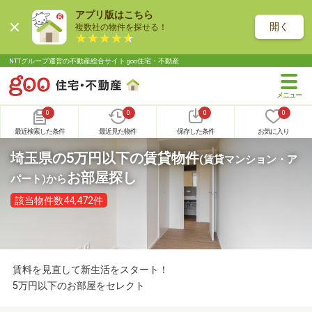
アプリ版はこちら
開く
複数社の物件を探せる！
NTTグループ運営の不動産総合サイト goo住宅・不動産
0
0
0
0
最近検索した条件
最近見た物件
保存した条件
お気に入り
埼玉県の5万円以下の賃貸物件
(賃貸マンション・ア
お部屋探し
パート)
から
該当物件数44,472件
賃料を見直して新生活をスタート！
5万円以下のお部屋をセレクト