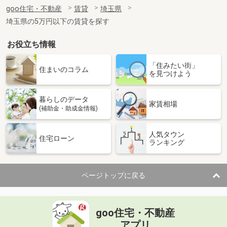
住 所
埼玉県川口市南鳩ヶ谷５丁目
goo住宅・不動産
賃貸
埼玉県
専有面積
21.93m²
埼玉県の5万円以下の賃貸を探す
間取り
1K
お役立ち情報
埼玉県東松山市美原町２
「住みたい街」
価 格
7.80万円
住まいのコラム
を見つけよう
住 所
埼玉県東松山市美原町２
専有面積
26.08m²
暮らしのデータ
間取り
1K
家賃相場
(補助金・助成金情報)
埼玉県東松山市美原町２
人気タウン
住宅ローン
ランキング
価 格
8.20万円
住 所
埼玉県東松山市美原町２
専有面積
26.08m²
ページトップに戻る
間取り
1K
埼玉県比企郡滑川町月の輪６
goo住宅・不動産
価 格
6.60万円
アプリ