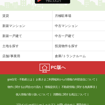
住 所
埼玉県比企郡滑川町大字羽尾
専有面積
28.02m²
間取り
1K
賃貸
月極駐車場
埼玉県春日部市粕壁
新築マンション
中古マンション
価 格
7万円
新築一戸建て
中古一戸建て
住 所
埼玉県春日部市粕壁
専有面積
40.36m²
土地を探す
投資物件を探す
間取り
1LDK
店舗/事業用
倉庫/トランクルーム
埼玉県川口市並木３丁目
PC版へ
価 格
9.80万円
住 所
埼玉県川口市並木３丁目
goo住宅・不動産とは
お客さまご利用端末からの情報の外部送信について
専有面積
20.59m²
間取り
1K
物件に関するお問合せの流れ
情報提供元
不動産情報に関する免責事項
個人情報の取り扱いについて
消費税に関する表記について
埼玉県東松山市高坂７
プライバシーポリシー
ヘルプ
お問い合わせ
運営会社