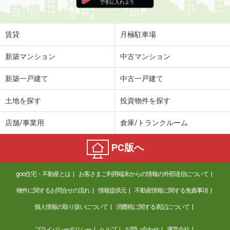
住 所
栃木県宇都宮市針ヶ谷町
専有面積
56.2m²
間取り
2LDK
賃貸
月極駐車場
栃木県下都賀郡壬生町至宝３丁目
新築マンション
中古マンション
価 格
15.20万円
新築一戸建て
中古一戸建て
住 所
栃木県下都賀郡壬生町至宝３丁目
専有面積
73.11m²
土地を探す
投資物件を探す
間取り
1LDK
店舗/事業用
倉庫/トランクルーム
栃木県宇都宮市江曽島１丁目
PC版へ
価 格
4.90万円
住 所
栃木県宇都宮市江曽島１丁目
goo住宅・不動産とは
お客さまご利用端末からの情報の外部送信について
専有面積
46.6m²
間取り
2DK
物件に関するお問合せの流れ
情報提供元
不動産情報に関する免責事項
個人情報の取り扱いについて
消費税に関する表記について
栃木県佐野市若松町
プライバシーポリシー
ヘルプ
お問い合わせ
運営会社