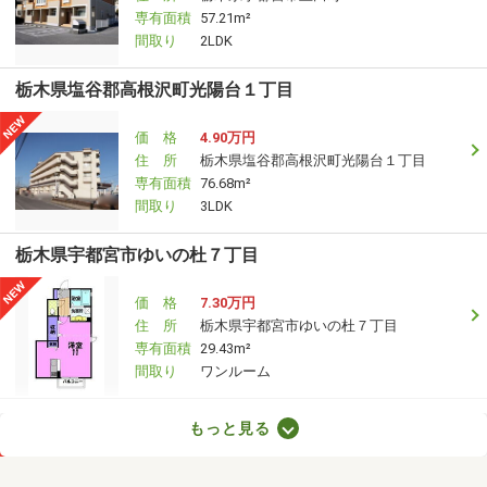
専有面積
57.21m²
間取り
2LDK
栃木県塩谷郡高根沢町光陽台１丁目
価 格
4.90万円
住 所
栃木県塩谷郡高根沢町光陽台１丁目
専有面積
76.68m²
間取り
3LDK
栃木県宇都宮市ゆいの杜７丁目
価 格
7.30万円
住 所
栃木県宇都宮市ゆいの杜７丁目
専有面積
29.43m²
間取り
ワンルーム
栃木県足利市朝倉町３
もっと見る
価 格
3.40万円