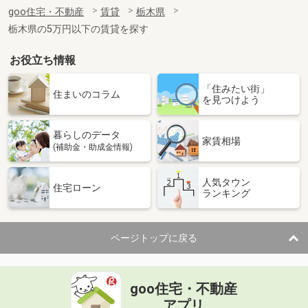
住 所
栃木県足利市朝倉町３
goo住宅・不動産
賃貸
栃木県
専有面積
20.28m²
栃木県の5万円以下の賃貸を探す
間取り
1K
お役立ち情報
栃木県足利市助戸１
「住みたい街」
価 格
3.40万円
住まいのコラム
を見つけよう
住 所
栃木県足利市助戸１
専有面積
23.18m²
暮らしのデータ
間取り
1K
家賃相場
(補助金・助成金情報)
栃木県佐野市栃本町
人気タウン
住宅ローン
ランキング
価 格
4.05万円
住 所
栃木県佐野市栃本町
専有面積
51.67m²
ページトップに戻る
間取り
2LDK
栃木県下野市上大領
goo住宅・不動産
価 格
5.10万円
アプリ