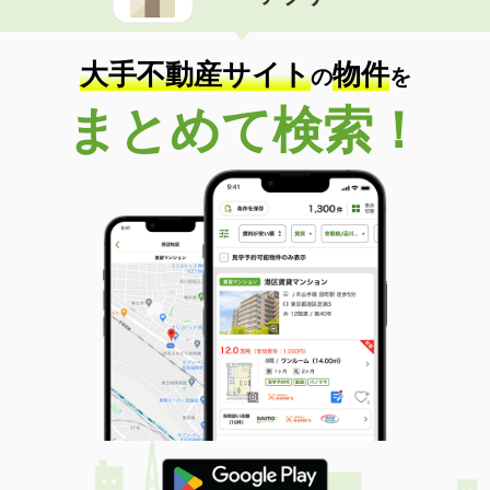
住 所
栃木県下野市上大領
専有面積
64.4m²
間取り
2LDK
大手不動産サイト
物件
の
を
栃木県宇都宮市宮原３
まとめて検索！
価 格
5.90万円
住 所
栃木県宇都宮市宮原３
専有面積
43.36m²
間取り
1LDK
栃木県鹿沼市貝島町
価 格
5.50万円
住 所
栃木県鹿沼市貝島町
専有面積
46.09m²
間取り
1LDK
栃木県宇都宮市針ヶ谷町
価 格
4.50万円