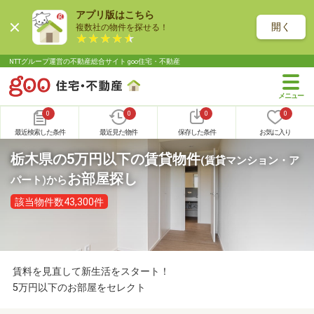
アプリ版はこちら
開く
複数社の物件を探せる！
NTTグループ運営の不動産総合サイト goo住宅・不動産
0
0
0
0
最近検索した条件
最近見た物件
保存した条件
お気に入り
栃木県の5万円以下の賃貸物件
(賃貸マンション・ア
お部屋探し
パート)
から
該当物件数43,300件
賃料を見直して新生活をスタート！
5万円以下のお部屋をセレクト