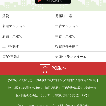
住 所
神奈川県相模原市中央区淵野辺２丁目
専有面積
20.03m²
間取り
ワンルーム
賃貸
月極駐車場
神奈川県横浜市鶴見区矢向３
新築マンション
中古マンション
価 格
13.70万円
新築一戸建て
中古一戸建て
住 所
神奈川県横浜市鶴見区矢向３
専有面積
41.85m²
土地を探す
投資物件を探す
間取り
1LDK
店舗/事業用
倉庫/トランクルーム
神奈川県横浜市鶴見区江ケ崎町
PC版へ
価 格
9.25万円
住 所
神奈川県横浜市鶴見区江ケ崎町
goo住宅・不動産とは
お客さまご利用端末からの情報の外部送信について
専有面積
25.96m²
間取り
1K
物件に関するお問合せの流れ
情報提供元
不動産情報に関する免責事項
個人情報の取り扱いについて
消費税に関する表記について
神奈川県川崎市幸区中幸町１
プライバシーポリシー
ヘルプ
お問い合わせ
運営会社