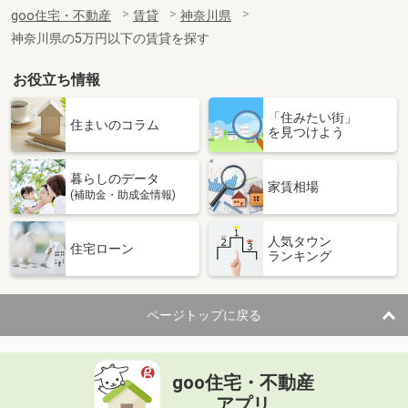
住 所
神奈川県座間市ひばりが丘１丁目
goo住宅・不動産
賃貸
神奈川県
専有面積
40.14m²
神奈川県の5万円以下の賃貸を探す
間取り
1LDK
お役立ち情報
神奈川県横浜市鶴見区鶴見中央３
「住みたい街」
価 格
6.50万円
住まいのコラム
を見つけよう
住 所
神奈川県横浜市鶴見区鶴見中央３
専有面積
21.93m²
暮らしのデータ
間取り
1K
家賃相場
(補助金・助成金情報)
神奈川県横浜市港北区高田西１
人気タウン
住宅ローン
ランキング
価 格
13.20万円
住 所
神奈川県横浜市港北区高田西１
専有面積
47.94m²
ページトップに戻る
間取り
1LDK
神奈川県横浜市鶴見区岸谷４
goo住宅・不動産
価 格
6.90万円
アプリ