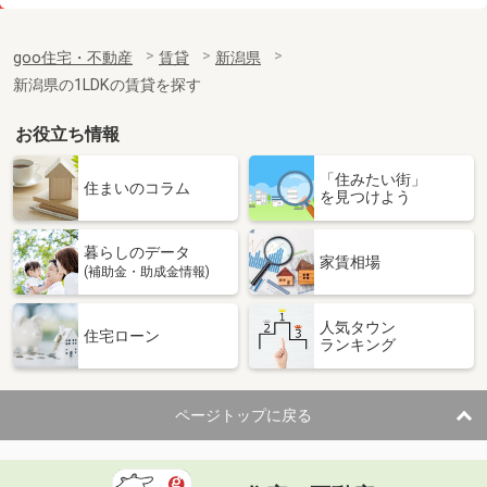
価 格
5.70万円
住 所
新潟県見附市葛巻１丁目
goo住宅・不動産
賃貸
新潟県
専有面積
49.17m²
新潟県の1LDKの賃貸を探す
間取り
1LDK
お役立ち情報
新潟県新潟市東区東明５丁目
「住みたい街」
価 格
5.70万円
住まいのコラム
を見つけよう
住 所
新潟県新潟市東区東明５丁目
専有面積
53.46m²
暮らしのデータ
間取り
3DK
家賃相場
(補助金・助成金情報)
新潟県新潟市中央区姥ケ山４丁目
人気タウン
住宅ローン
ランキング
価 格
8.45万円
住 所
新潟県新潟市中央区姥ケ山４丁目
専有面積
50.01m²
ページトップに戻る
間取り
1LDK
新潟県新潟市中央区関屋恵町