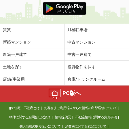
価 格
6.90万円
住 所
新潟県上越市昭和町１
専有面積
50.01m²
間取り
1LDK
賃貸
月極駐車場
新潟県新潟市西区青山２丁目
新築マンション
中古マンション
価 格
2.40万円
新築一戸建て
中古一戸建て
住 所
新潟県新潟市西区青山２丁目
専有面積
20.2m²
土地を探す
投資物件を探す
間取り
1K
店舗/事業用
倉庫/トランクルーム
新潟県新潟市中央区南出来島２丁目
PC版へ
価 格
5.60万円
住 所
新潟県新潟市中央区南出来島２丁目
goo住宅・不動産とは
お客さまご利用端末からの情報の外部送信について
専有面積
29.71m²
間取り
1K
物件に関するお問合せの流れ
情報提供元
不動産情報に関する免責事項
個人情報の取り扱いについて
消費税に関する表記について
新潟県新潟市中央区天神２丁目