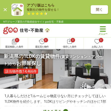
アプリ版はこちら
開く
複数社の物件を探せる！
NTTグループ運営の不動産総合サイト goo住宅・不動産
0
0
0
0
最近検索した条件
最近見た物件
保存した条件
お気に入り
新潟県の1LDKの賃貸物件
(賃貸マンション・アパー
お部屋探し
ト)
から
該当物件数14,466件
1人暮らしだけど1ルームじゃ物足りない方にチェックしてほしい
1LDK物件を紹介します。1LDKはリビングやキッチンのほかに1部
屋確保できるので、生活スペースを分けたい方に最適。広々とし