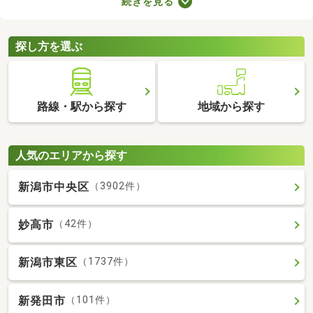
続きを見る
たLDKの物件を選べば、ゆったりとくつろげる理想のお部屋に住
めるでしょう。数多くある1LDK物件から、好みの設備や広さを備
えるお部屋を見つけてくださいね。
探し方を選ぶ
路線・駅から探す
地域から探す
人気のエリアから探す
新潟市中央区
（3902件）
妙高市
（42件）
新潟市東区
（1737件）
新発田市
（101件）