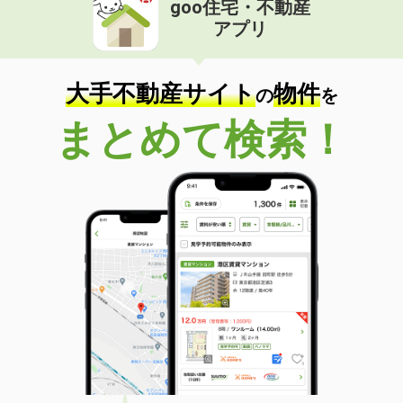
goo住宅・不動産
価 格
8.75万円
アプリ
住 所
新潟県新潟市中央区関屋恵町
専有面積
45.8m²
間取り
1LDK
大手不動産サイト
物件
の
を
新潟県新潟市中央区大島
まとめて検索！
価 格
6.20万円
住 所
新潟県新潟市中央区大島
専有面積
33.82m²
間取り
1LDK
新潟県新潟市中央区姥ケ山４丁目
価 格
9.75万円
住 所
新潟県新潟市中央区姥ケ山４丁目
専有面積
63.03m²
間取り
2LDK
新潟県上越市昭和町１