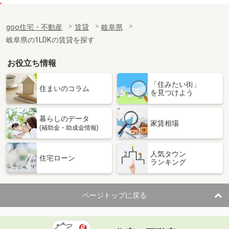
価 格
4.45万円
住 所
岐阜県瑞穂市牛牧
goo住宅・不動産
賃貸
岐阜県
専有面積
46.22m²
岐阜県の1LDKの賃貸を探す
間取り
1LDK
お役立ち情報
岐阜県中津川市駒場
「住みたい街」
価 格
6.35万円
住まいのコラム
を見つけよう
住 所
岐阜県中津川市駒場
専有面積
33.34m²
暮らしのデータ
間取り
1LDK
家賃相場
(補助金・助成金情報)
岐阜県各務原市鵜沼各務原町６丁目
人気タウン
住宅ローン
ランキング
価 格
7.10万円
住 所
岐阜県各務原市鵜沼各務原町６丁目
専有面積
58.37m²
ページトップに戻る
間取り
2LDK
岐阜県各務原市鵜沼三ツ池町２