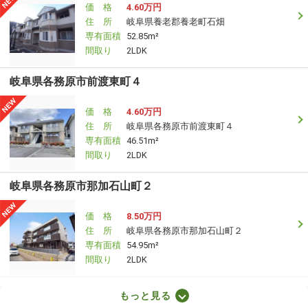
価 格
4.60万円
住 所
岐阜県養老郡養老町石畑
専有面積
52.85m²
間取り
2LDK
岐阜県各務原市前渡東町４
価 格
4.60万円
住 所
岐阜県各務原市前渡東町４
専有面積
46.51m²
間取り
2LDK
岐阜県各務原市那加石山町２
価 格
8.50万円
住 所
岐阜県各務原市那加石山町２
専有面積
54.95m²
間取り
2LDK
岐阜県瑞穂市牛牧
もっと見る