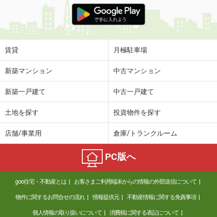
価 格
5.40万円
住 所
岐阜県岐阜市下鵜飼
専有面積
86.94m²
間取り
5DK
賃貸
月極駐車場
岐阜県羽島郡笠松町中野
新築マンション
中古マンション
価 格
4万円
新築一戸建て
中古一戸建て
住 所
岐阜県羽島郡笠松町中野
専有面積
26.49m²
土地を探す
投資物件を探す
間取り
1K
店舗/事業用
倉庫/トランクルーム
岐阜県各務原市蘇原持田町５丁目
PC版へ
価 格
4.50万円
住 所
岐阜県各務原市蘇原持田町５丁目
goo住宅・不動産とは
お客さまご利用端末からの情報の外部送信について
専有面積
58.53m²
間取り
2LDK
物件に関するお問合せの流れ
情報提供元
不動産情報に関する免責事項
個人情報の取り扱いについて
消費税に関する表記について
岐阜県羽島郡岐南町野中５丁目