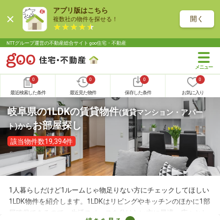
アプリ版はこちら
開く
複数社の物件を探せる！
NTTグループ運営の不動産総合サイト goo住宅・不動産
0
0
0
0
最近検索した条件
最近見た物件
保存した条件
お気に入り
岐阜県の1LDKの賃貸物件
(賃貸マンション・アパー
お部屋探し
ト)
から
該当物件数19,394件
1人暮らしだけど1ルームじゃ物足りない方にチェックしてほしい
1LDK物件を紹介します。1LDKはリビングやキッチンのほかに1部
屋確保できるので、生活スペースを分けたい方に最適。広々とし