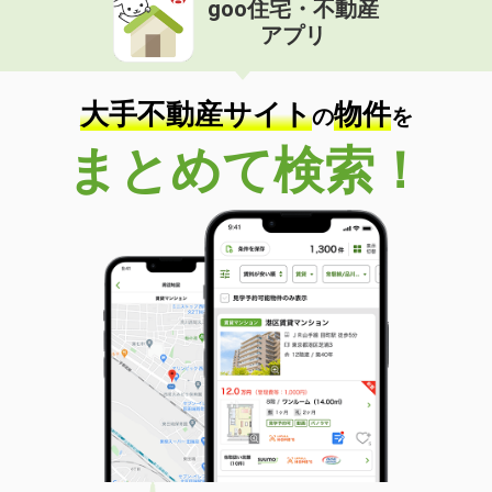
goo住宅・不動産
価 格
8.50万円
アプリ
住 所
岐阜県各務原市鵜沼三ツ池町２
専有面積
50.01m²
間取り
1LDK
大手不動産サイト
物件
の
を
岐阜県各務原市蘇原沢上町２丁目
まとめて検索！
価 格
5万円
住 所
岐阜県各務原市蘇原沢上町２丁目
専有面積
55.15m²
間取り
2LDK
岐阜県可児市下恵土
価 格
5.30万円
住 所
岐阜県可児市下恵土
専有面積
60.5m²
間取り
3LDK
岐阜県岐阜市下鵜飼