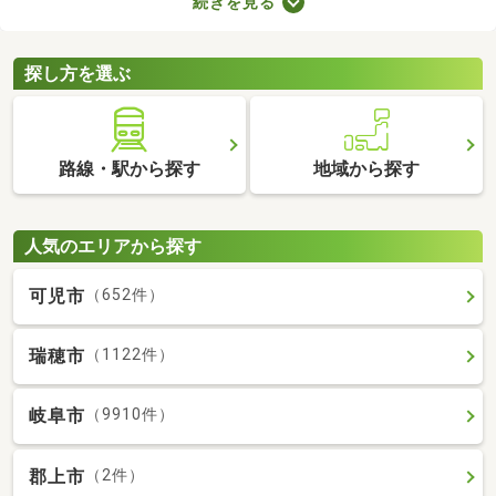
続きを見る
たLDKの物件を選べば、ゆったりとくつろげる理想のお部屋に住
めるでしょう。数多くある1LDK物件から、好みの設備や広さを備
えるお部屋を見つけてくださいね。
探し方を選ぶ
路線・駅から探す
地域から探す
人気のエリアから探す
可児市
（652件）
瑞穂市
（1122件）
岐阜市
（9910件）
郡上市
（2件）