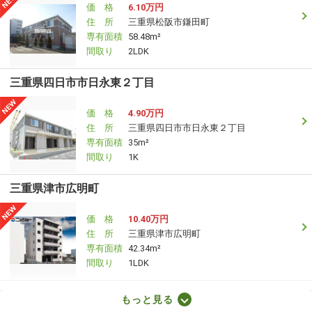
価 格
6.10万円
住 所
三重県松阪市鎌田町
専有面積
58.48m²
間取り
2LDK
三重県四日市市日永東２丁目
価 格
4.90万円
住 所
三重県四日市市日永東２丁目
専有面積
35m²
間取り
1K
三重県津市広明町
価 格
10.40万円
住 所
三重県津市広明町
専有面積
42.34m²
間取り
1LDK
三重県津市広明町
もっと見る