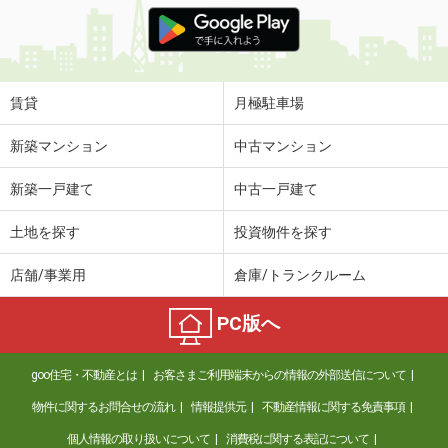
価 格
10.80万円
住 所
三重県津市広明町
専有面積
42.34m²
間取り
1LDK
賃貸
月極駐車場
三重県津市広明町
新築マンション
中古マンション
価 格
10.90万円
新築一戸建て
中古一戸建て
住 所
三重県津市広明町
専有面積
42.34m²
土地を探す
投資物件を探す
間取り
1LDK
店舗/事業用
倉庫/トランクルーム
三重県津市広明町
PC版へ
価 格
9.80万円
住 所
三重県津市広明町
goo住宅・不動産とは
お客さまご利用端末からの情報の外部送信について
専有面積
42.34m²
間取り
1LDK
物件に関するお問合せの流れ
情報提供元
不動産情報に関する免責事項
個人情報の取り扱いについて
消費税に関する表記について
三重県津市広明町