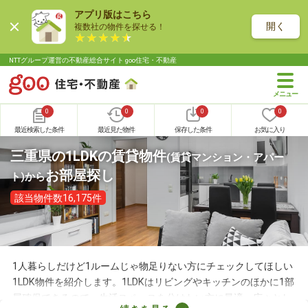
アプリ版はこちら
開く
複数社の物件を探せる！
NTTグループ運営の不動産総合サイト goo住宅・不動産
0
0
0
0
最近検索した条件
最近見た物件
保存した条件
お気に入り
三重県の1LDKの賃貸物件
(賃貸マンション・アパー
お部屋探し
ト)
から
該当物件数16,175件
1人暮らしだけど1ルームじゃ物足りない方にチェックしてほしい
1LDK物件を紹介します。1LDKはリビングやキッチンのほかに1部
屋確保できるので、生活スペースを分けたい方に最適。広々とし