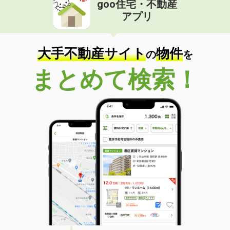
goo住宅・不動産
価 格
10.60万円
アプリ
住 所
三重県津市広明町
専有面積
42.34m²
間取り
1LDK
大手不動産サイト
物件
の
を
三重県津市広明町
まとめて検索！
価 格
11万円
住 所
三重県津市広明町
専有面積
42.34m²
間取り
1LDK
三重県津市広明町
価 格
11.20万円
住 所
三重県津市広明町
専有面積
42.34m²
間取り
1LDK
三重県津市広明町