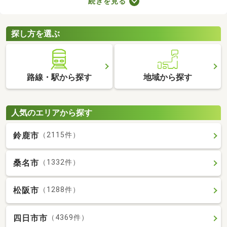
続きを見る
たLDKの物件を選べば、ゆったりとくつろげる理想のお部屋に住
めるでしょう。数多くある1LDK物件から、好みの設備や広さを備
えるお部屋を見つけてくださいね。
探し方を選ぶ
路線・駅から探す
地域から探す
人気のエリアから探す
鈴鹿市
（2115件）
桑名市
（1332件）
松阪市
（1288件）
四日市市
（4369件）