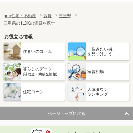
価 格
10.60万円
住 所
三重県津市広明町
goo住宅・不動産
賃貸
三重県
専有面積
42.34m²
三重県の1LDKの賃貸を探す
間取り
1LDK
お役立ち情報
三重県津市広明町
「住みたい街」
価 格
10.80万円
住まいのコラム
を見つけよう
住 所
三重県津市広明町
専有面積
42.34m²
暮らしのデータ
間取り
1LDK
家賃相場
(補助金・助成金情報)
三重県津市広明町
人気タウン
住宅ローン
ランキング
価 格
10.40万円
住 所
三重県津市広明町
専有面積
42.34m²
ページトップに戻る
間取り
1LDK
三重県津市広明町