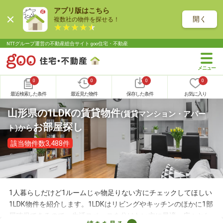
アプリ版はこちら
開く
複数社の物件を探せる！
NTTグループ運営の不動産総合サイト goo住宅・不動産
0
0
0
0
最近検索した条件
最近見た物件
保存した条件
お気に入り
山形県の1LDKの賃貸物件
(賃貸マンション・アパー
お部屋探し
ト)
から
該当物件数3,488件
1人暮らしだけど1ルームじゃ物足りない方にチェックしてほしい
1LDK物件を紹介します。1LDKはリビングやキッチンのほかに1部
屋確保できるので、生活スペースを分けたい方に最適。広々とし