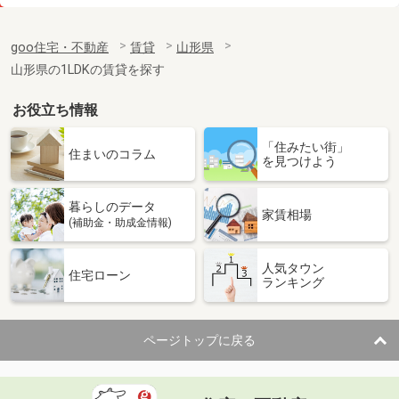
価 格
5.05万円
住 所
山形県寒河江市大字日田
goo住宅・不動産
賃貸
山形県
専有面積
56.89m²
山形県の1LDKの賃貸を探す
間取り
2LDK
お役立ち情報
山形県山形市西田４丁目
「住みたい街」
価 格
4.50万円
住まいのコラム
を見つけよう
住 所
山形県山形市西田４丁目
専有面積
23.61m²
暮らしのデータ
間取り
1K
家賃相場
(補助金・助成金情報)
山形県山形市東青田３丁目
人気タウン
住宅ローン
ランキング
価 格
5万円
住 所
山形県山形市東青田３丁目
専有面積
55m²
ページトップに戻る
間取り
3DK
山形県山形市南四番町