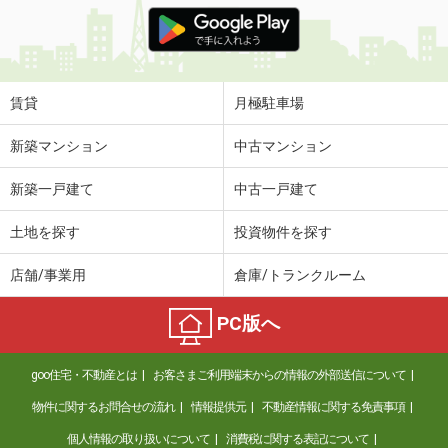
価 格
4.60万円
住 所
山形県東村山郡中山町大字長崎
専有面積
56.98m²
間取り
2LDK
賃貸
月極駐車場
山形県山形市松山２丁目
新築マンション
中古マンション
価 格
5.90万円
新築一戸建て
中古一戸建て
住 所
山形県山形市松山２丁目
専有面積
46.5m²
土地を探す
投資物件を探す
間取り
1LDK
店舗/事業用
倉庫/トランクルーム
山形県山形市印役町２
PC版へ
価 格
4.90万円
住 所
山形県山形市印役町２
goo住宅・不動産とは
お客さまご利用端末からの情報の外部送信について
専有面積
45.12m²
間取り
1LDK
物件に関するお問合せの流れ
情報提供元
不動産情報に関する免責事項
個人情報の取り扱いについて
消費税に関する表記について
山形県山形市元木２丁目