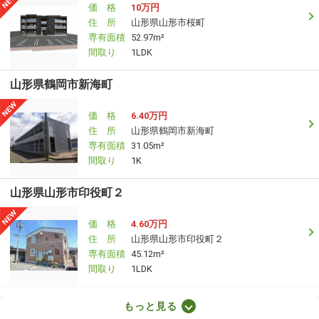
価 格
10万円
住 所
山形県山形市桜町
専有面積
52.97m²
間取り
1LDK
山形県鶴岡市新海町
価 格
6.40万円
住 所
山形県鶴岡市新海町
専有面積
31.05m²
間取り
1K
山形県山形市印役町２
価 格
4.60万円
住 所
山形県山形市印役町２
専有面積
45.12m²
間取り
1LDK
山形県寒河江市大字日田
もっと見る