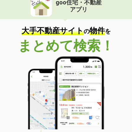
goo住宅・不動産
価 格
4.20万円
アプリ
住 所
山形県山形市南四番町
専有面積
34m²
間取り
1LDK
大手不動産サイト
物件
の
を
山形県山形市山家町２丁目
まとめて検索！
価 格
6万円
住 所
山形県山形市山家町２丁目
専有面積
62.37m²
間取り
3LDK
山形県山形市小姓町
価 格
4.90万円
住 所
山形県山形市小姓町
専有面積
52.6m²
間取り
2DK
山形県東村山郡中山町大字長崎