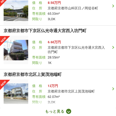
価 格
8.50万円
住 所
京都府京都市山科区日ノ岡堤谷町
専有面積
65.33m²
間取り
3LDK
京都府京都市下京区仏光寺通大宮西入坊門町
価 格
6.60万円
住 所
京都府京都市下京区仏光寺通大宮西入
坊門町
専有面積
28.55m²
間取り
1K
京都府京都市北区上賀茂池端町
価 格
12万円
住 所
京都府京都市北区上賀茂池端町
専有面積
62.07m²
間取り
2LDK
もっと見る
京都府京都市北区新町通鞍馬口下る上清蔵口町