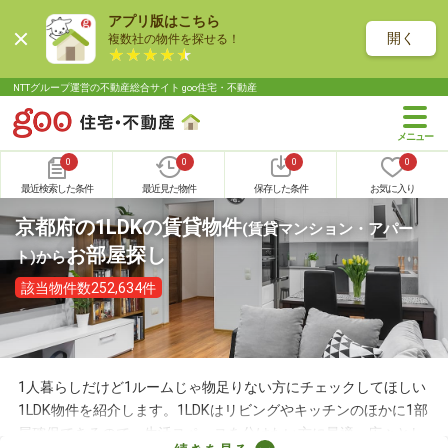
アプリ版はこちら
開く
複数社の物件を探せる！
NTTグループ運営の不動産総合サイト goo住宅・不動産
0
0
0
0
最近検索した条件
最近見た物件
保存した条件
お気に入り
京都府の1LDKの賃貸物件
(賃貸マンション・アパー
お部屋探し
ト)
から
該当物件数252,634件
1人暮らしだけど1ルームじゃ物足りない方にチェックしてほしい
1LDK物件を紹介します。1LDKはリビングやキッチンのほかに1部
屋確保できるので、生活スペースを分けたい方に最適。広々とし