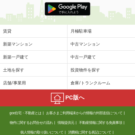
京都府京都市伏見区深草直違橋８丁目
価 格
6.45万円
住 所
京都府京都市伏見区深草直違橋８丁目
賃貸
月極駐車場
専有面積
33.53m²
間取り
1K
新築マンション
中古マンション
京都府京都市下京区四条通油小路東入傘鉾町
新築一戸建て
中古一戸建て
価 格
5.90万円
土地を探す
投資物件を探す
住 所
京都府京都市下京区四条通油小路東入
傘鉾町
店舗/事業用
倉庫/トランクルーム
専有面積
26.23m²
間取り
1K
PC版へ
京都府京都市南区吉祥院政所町
goo住宅・不動産とは
お客さまご利用端末からの情報の外部送信について
価 格
7万円
住 所
京都府京都市南区吉祥院政所町
物件に関するお問合せの流れ
情報提供元
不動産情報に関する免責事項
専有面積
27.53m²
個人情報の取り扱いについて
消費税に関する表記について