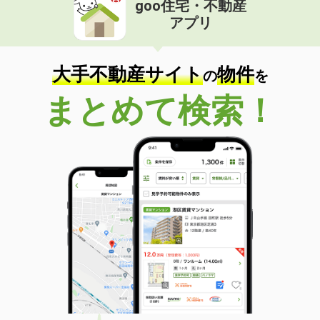
goo住宅・不動産
京都府京都市伏見区納所町
アプリ
価 格
6.70万円
住 所
京都府京都市伏見区納所町
大手不動産サイト
物件
専有面積
25.26m²
の
を
間取り
1DK
まとめて検索！
京都府京都市左京区東丸太町
価 格
6.70万円
住 所
京都府京都市左京区東丸太町
専有面積
28.55m²
間取り
1K
京都府京都市下京区西七条北月読町
価 格
7.14万円
住 所
京都府京都市下京区西七条北月読町
専有面積
24.14m²
間取り
1K