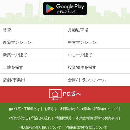
価 格
4.70万円
住 所
宮崎県宮崎市権現町
専有面積
20.28m²
間取り
1K
賃貸
月極駐車場
宮崎県宮崎市清水１丁目
新築マンション
中古マンション
価 格
4.70万円
新築一戸建て
中古一戸建て
住 所
宮崎県宮崎市清水１丁目
専有面積
19.87m²
土地を探す
投資物件を探す
間取り
1K
店舗/事業用
倉庫/トランクルーム
宮崎県宮崎市源藤町南田
PC版へ
価 格
4万円
住 所
宮崎県宮崎市源藤町南田
goo住宅・不動産とは
お客さまご利用端末からの情報の外部送信について
専有面積
20.28m²
間取り
1K
物件に関するお問合せの流れ
情報提供元
不動産情報に関する免責事項
個人情報の取り扱いについて
消費税に関する表記について
宮崎県宮崎市花ケ島町笹原