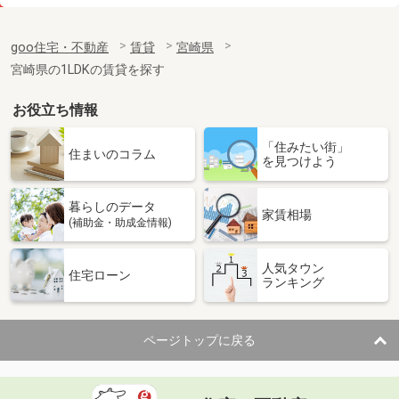
価 格
4.50万円
住 所
宮崎県宮崎市鶴島３
goo住宅・不動産
賃貸
宮崎県
専有面積
19.87m²
宮崎県の1LDKの賃貸を探す
間取り
1K
お役立ち情報
宮崎県宮崎市下北方町塚原
「住みたい街」
価 格
4.90万円
住まいのコラム
を見つけよう
住 所
宮崎県宮崎市下北方町塚原
専有面積
23.18m²
暮らしのデータ
間取り
1K
家賃相場
(補助金・助成金情報)
宮崎県宮崎市吉村町
人気タウン
住宅ローン
ランキング
価 格
5.40万円
住 所
宮崎県宮崎市吉村町
専有面積
50.96m²
ページトップに戻る
間取り
1LDK
宮崎県宮崎市中津瀬町