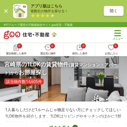
アプリ版はこちら
開く
複数社の物件を探せる！
NTTグループ運営の不動産総合サイト goo住宅・不動産
0
0
0
0
最近検索した条件
最近見た物件
保存した条件
お気に入り
宮崎県の1LDKの賃貸物件
(賃貸マンション・アパー
お部屋探し
ト)
から
該当物件数14,605件
1人暮らしだけど1ルームじゃ物足りない方にチェックしてほしい
1LDK物件を紹介します。1LDKはリビングやキッチンのほかに1部
屋確保できるので、生活スペースを分けたい方に最適。広々とし