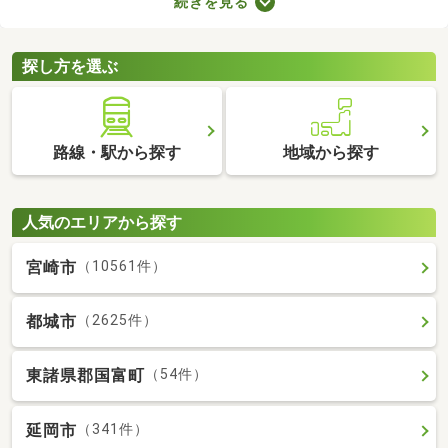
続きを見る
たLDKの物件を選べば、ゆったりとくつろげる理想のお部屋に住
めるでしょう。数多くある1LDK物件から、好みの設備や広さを備
えるお部屋を見つけてくださいね。
探し方を選ぶ
路線・駅から探す
地域から探す
人気のエリアから探す
宮崎市
（10561件）
都城市
（2625件）
東諸県郡国富町
（54件）
延岡市
（341件）