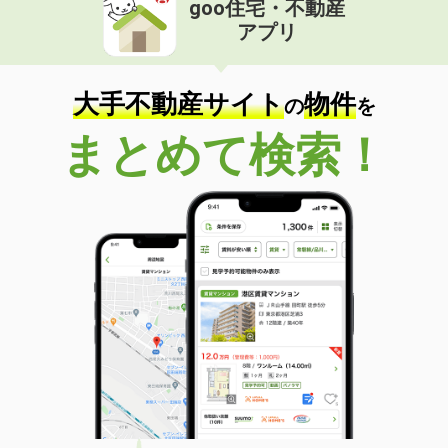
goo住宅・不動産
価 格
4.30万円
アプリ
住 所
宮崎県宮崎市中津瀬町
専有面積
19.87m²
間取り
1K
大手不動産サイト
物件
の
を
宮崎県延岡市野田３
まとめて検索！
価 格
4.70万円
住 所
宮崎県延岡市野田３
専有面積
46.49m²
間取り
2DK
宮崎県宮崎市高岡町飯田 ３丁目
価 格
5.20万円
住 所
宮崎県宮崎市高岡町飯田 ３丁目
専有面積
50.03m²
間取り
1LDK
宮崎県宮崎市権現町