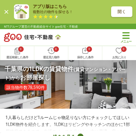
アプリ版はこちら
開く
複数社の物件を探せる！
NTTグループ運営の不動産総合サイト goo住宅・不動産
0
0
0
0
最近検索した条件
最近見た物件
保存した条件
お気に入り
千葉県の1LDKの賃貸物件
(賃貸マンション・アパー
お部屋探し
ト)
から
該当物件数78,590件
1人暮らしだけど1ルームじゃ物足りない方にチェックしてほしい
1LDK物件を紹介します。1LDKはリビングやキッチンのほかに1部
屋確保できるので、生活スペースを分けたい方に最適。広々とし