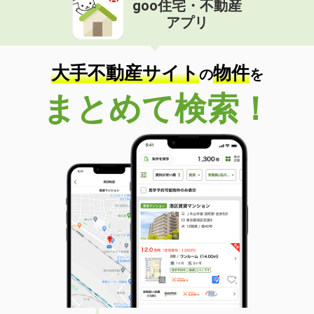
goo住宅・不動産
価 格
2.90万円
アプリ
住 所
千葉県佐倉市臼井
専有面積
20m²
間取り
1K
大手不動産サイト
物件
の
を
千葉県市川市新田４丁目
まとめて検索！
価 格
9.40万円
住 所
千葉県市川市新田４丁目
専有面積
28.16m²
間取り
1K
千葉県市川市相之川１丁目
価 格
18万円
住 所
千葉県市川市相之川１丁目
専有面積
65.83m²
間取り
2SLDK
千葉県柏市五條谷