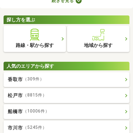
続きを見る
たLDKの物件を選べば、ゆったりとくつろげる理想のお部屋に住
めるでしょう。数多くある1LDK物件から、好みの設備や広さを備
えるお部屋を見つけてくださいね。
探し方を選ぶ
路線・駅から探す
地域から探す
人気のエリアから探す
香取市
（309件）
松戸市
（8815件）
船橋市
（10006件）
市川市
（5245件）