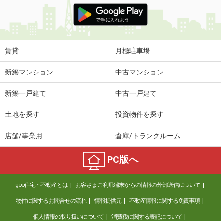
価 格
15.40万円
住 所
千葉県柏市五條谷
専有面積
103.51m²
間取り
5LDK
賃貸
月極駐車場
千葉県松戸市小金上総町
新築マンション
中古マンション
価 格
6.80万円
新築一戸建て
中古一戸建て
住 所
千葉県松戸市小金上総町
専有面積
25.77m²
土地を探す
投資物件を探す
間取り
1K
店舗/事業用
倉庫/トランクルーム
千葉県松戸市西馬橋相川町
PC版へ
価 格
11万円
住 所
千葉県松戸市西馬橋相川町
goo住宅・不動産とは
お客さまご利用端末からの情報の外部送信について
専有面積
48.9m²
間取り
2DK
物件に関するお問合せの流れ
情報提供元
不動産情報に関する免責事項
個人情報の取り扱いについて
消費税に関する表記について
千葉県市原市五井中央西１丁目