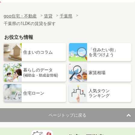
価 格
17.80万円
住 所
千葉県千葉市稲毛区長沼町
goo住宅・不動産
賃貸
千葉県
専有面積
95.84m²
千葉県の1LDKの賃貸を探す
間取り
4LDK
お役立ち情報
千葉県八千代市村上南５丁目
「住みたい街」
価 格
5.90万円
住まいのコラム
を見つけよう
住 所
千葉県八千代市村上南５丁目
専有面積
29.16m²
暮らしのデータ
間取り
ワンルーム
家賃相場
(補助金・助成金情報)
千葉県野田市山崎
人気タウン
住宅ローン
ランキング
価 格
5.40万円
住 所
千葉県野田市山崎
専有面積
46.49m²
ページトップに戻る
間取り
1LDK
千葉県佐倉市臼井