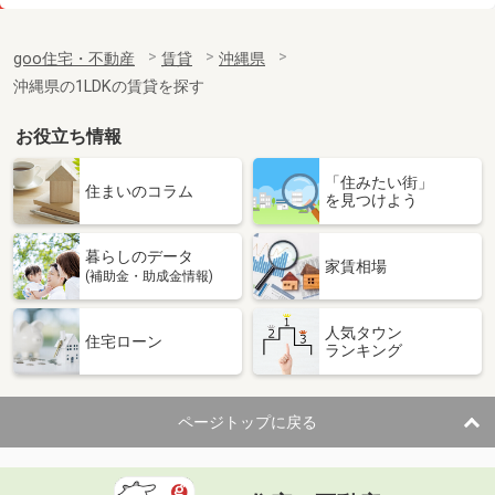
価 格
3.20万円
住 所
沖縄県豊見城市字高安
goo住宅・不動産
賃貸
沖縄県
専有面積
25m²
沖縄県の1LDKの賃貸を探す
間取り
2K
お役立ち情報
沖縄県那覇市牧志３
「住みたい街」
価 格
21万円
住まいのコラム
を見つけよう
住 所
沖縄県那覇市牧志３
専有面積
70.22m²
暮らしのデータ
間取り
2LDK
家賃相場
(補助金・助成金情報)
沖縄県那覇市銘苅３
人気タウン
住宅ローン
ランキング
価 格
14.70万円
住 所
沖縄県那覇市銘苅３
専有面積
59.32m²
ページトップに戻る
間取り
2LDK
沖縄県那覇市字小禄