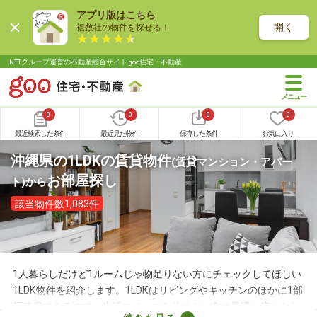
アプリ版はこちら
開く
複数社の物件を探せる！
NTTグループ運営の不動産総合サイト goo住宅・不動産
0
0
0
0
最近検索した条件
最近見た物件
保存した条件
お気に入り
沖縄県の1LDKの賃貸物件
(賃貸マンション・アパー
お部屋探し
ト)
から
該当物件数1,083件
1人暮らしだけど1ルームじゃ物足りない方にチェックしてほしい
1LDK物件を紹介します。1LDKはリビングやキッチンのほかに1部
屋確保できるので、生活スペースを分けたい方に最適。広々とし