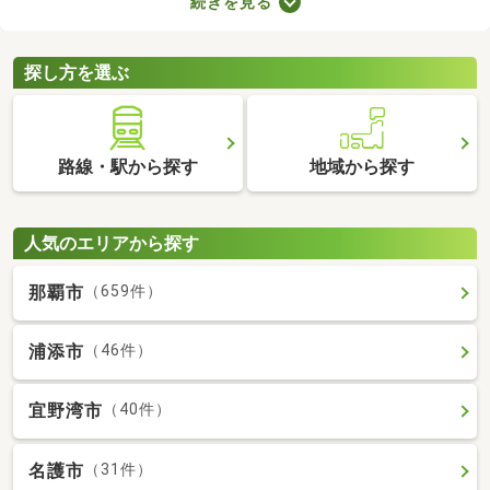
続きを見る
たLDKの物件を選べば、ゆったりとくつろげる理想のお部屋に住
めるでしょう。数多くある1LDK物件から、好みの設備や広さを備
えるお部屋を見つけてくださいね。
探し方を選ぶ
路線・駅から探す
地域から探す
人気のエリアから探す
那覇市
（659件）
浦添市
（46件）
宜野湾市
（40件）
名護市
（31件）