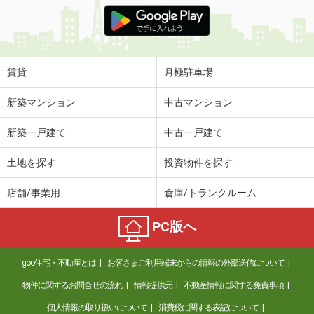
価 格
4.20万円
住 所
沖縄県豊見城市字豊見城
専有面積
33m²
間取り
2DK
賃貸
月極駐車場
沖縄県豊見城市字根差部
新築マンション
中古マンション
価 格
4.60万円
新築一戸建て
中古一戸建て
住 所
沖縄県豊見城市字根差部
専有面積
25.6m²
土地を探す
投資物件を探す
間取り
1K
店舗/事業用
倉庫/トランクルーム
沖縄県豊見城市字根差部
PC版へ
価 格
4.50万円
住 所
沖縄県豊見城市字根差部
goo住宅・不動産とは
お客さまご利用端末からの情報の外部送信について
専有面積
25.6m²
間取り
1K
物件に関するお問合せの流れ
情報提供元
不動産情報に関する免責事項
個人情報の取り扱いについて
消費税に関する表記について
沖縄県豊見城市字根差部