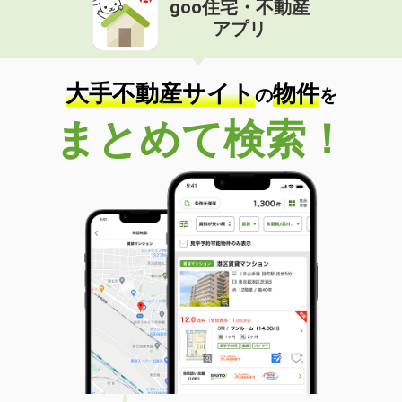
goo住宅・不動産
価 格
19万円
アプリ
住 所
沖縄県那覇市字小禄
専有面積
80.2m²
間取り
2LDK
大手不動産サイト
物件
の
を
沖縄県那覇市銘苅１丁目
まとめて検索！
価 格
7.10万円
住 所
沖縄県那覇市銘苅１丁目
専有面積
23.18m²
間取り
1K
沖縄県島尻郡八重瀬町字東風平
価 格
8.60万円
住 所
沖縄県島尻郡八重瀬町字東風平
専有面積
58.05m²
間取り
3LDK
沖縄県豊見城市字豊見城