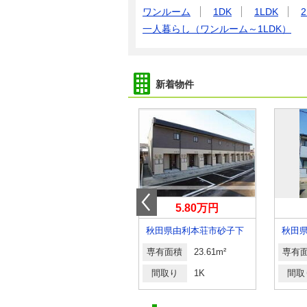
ワンルーム
1DK
1LDK
2
一人暮らし（ワンルーム～1LDK）
新着物件
8.25万円
5.80万円
秋田県由利本荘市東町
秋田県由利本荘市砂子下
秋田
専有面積
50.01m²
専有面積
23.61m²
専有
間取り
1LDK
間取り
1K
間取