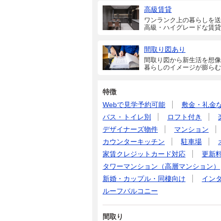
高級賃貸
ワンランク上の暮らしを送
高級・ハイグレードな賃貸
間取り図あり
間取り図から新生活を想像
暮らしのイメージが膨らむ
特徴
Webで見学予約可能
敷金・礼金
バス・トイレ別
ロフト付き
デザイナーズ物件
マンション
カウンターキッチン
駐車場
家賃クレジットカード対応
更新
タワーマンション（高層マンション）
新婚・カップル・同棲向け
イン
ルーフバルコニー
間取り