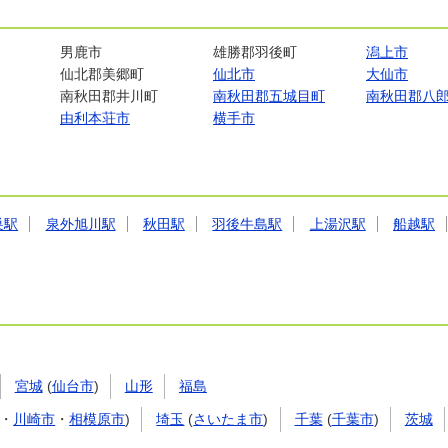
男鹿市
雄勝郡羽後町
潟上市
仙北郡美郷町
仙北市
大仙市
南秋田郡井川町
南秋田郡五城目町
南秋田郡八
由利本荘市
横手市
巣駅
泉外旭川駅
秋田駅
羽後牛島駅
上湯沢駅
船越駅
宮城
(
仙台市
)
山形
福島
・
川崎市
・
相模原市
)
埼玉
(
さいたま市
)
千葉
(
千葉市
)
茨城