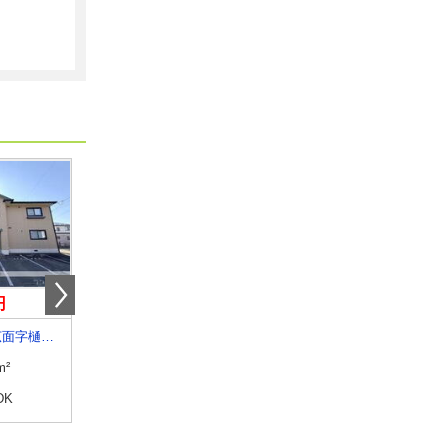
円
6万円
5.80万円
秋田県秋田市広面字樋ノ上
秋田県秋田市茨島４丁目
秋田県秋田市四ツ小屋字
m²
専有面積
44.5m²
専有面積
59.58m²
DK
間取り
1LDK
間取り
2LDK