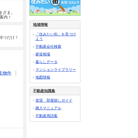
まざま。
ご案内！
地域情報
「住みたい街」を見つけ
待つだけ！
よう
不動産会社検索
家賃相場
暮らしデータ
マンションライブラリー
主物件
地図情報
不動産知識集
賃貸 部屋探しガイド
購入マニュアル
不動産用語集