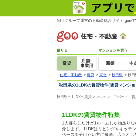
NTTグループ運営の不動産総合サイト goo
借りる
マンションを買う
店舗･
賃貸
新築
中
事業用
住宅・不動産
>
賃貸
>
東北
>
秋田県
>
秋田
秋田県の1LDKの賃貸物件(賃貸マンシ
秋田県の1LDKの賃貸マンション、アパート、
1LDKの賃貸物件特集
1人暮らしだけど1ルームじゃ物足りな
介します。1LDKはリビングやキッチ
ペースを分けたい方に最適。広々とし