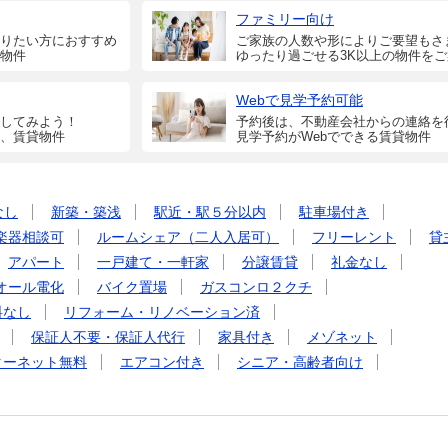
ファミリー向け
りたい方におすすめ
ご家族の人数や形によりご要望もさ
物件
ゆったり過ごせる3K以上の物件を
Webで見学予約可能
してみよう！
予約後は、不動産会社からの連絡を
、賃貸物件
見学予約がWebでできる賃貸物件
なし
新築・築浅
駅近・駅５分以内
駐車場付き
楽器相談可
ルームシェア（二人入居可）
フリーレント
貸
アパート
一戸建て・一軒家
分譲賃貸
礼金なし
オール電化
バイク置場
ガスコンロ２クチ
料なし
リフォーム・リノベーション済
保証人不要・保証人代行
家具付き
メゾネット
ターネット無料
エアコン付き
シニア・高齢者向け