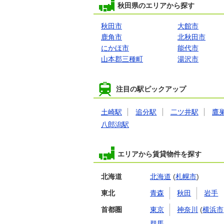
秋田県のエリアから探す
秋田市
大館市
鹿角市
北秋田市
にかほ市
能代市
山本郡三種町
湯沢市
注目の駅ピックアップ
土崎駅
追分駅
二ツ井駅
鷹
八郎潟駅
エリアから賃貸物件を探す
北海道
北海道
(
札幌市
)
東北
青森
秋田
岩手
首都圏
東京
神奈川
(
横浜市
群馬