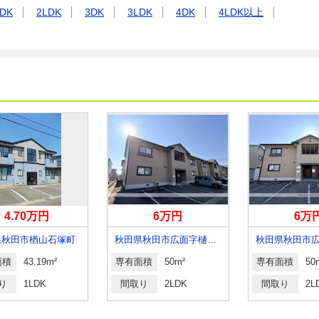
DK
2LDK
3DK
3LDK
4DK
4LDK以上
4.70万円
6万円
6万
県秋田市楢山石塚町
秋田県秋田市広面字樋ノ上
面積
43.19m²
専有面積
50m²
専有面積
50
り
1LDK
間取り
2LDK
間取り
2L