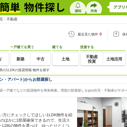
住宅・不動産
0
最近見た物件
保
一戸建てを買う
建てる
投資する
不動産
古
新築
中古
土地
土地活用
投資
県の1LDKの賃貸情報 物件を探す
ョン・アパート)からお部屋探し
賃貸一戸建てなどの賃貸物件を簡単検索。理想の部屋探しをgoo住宅・不動産がサポ
い方にチェックしてほしい1LDK物件を紹
ンのほかに1部屋確保できるので、生活ス
たLDKの物件を選べば、ゆったりとくつ