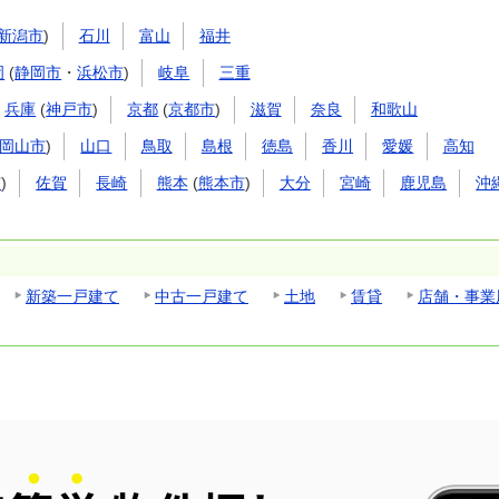
新潟市
)
石川
富山
福井
岡
(
静岡市
・
浜松市
)
岐阜
三重
兵庫
(
神戸市
)
京都
(
京都市
)
滋賀
奈良
和歌山
岡山市
)
山口
鳥取
島根
徳島
香川
愛媛
高知
市
)
佐賀
長崎
熊本
(
熊本市
)
大分
宮崎
鹿児島
沖
新築一戸建て
中古一戸建て
土地
賃貸
店舗・事業