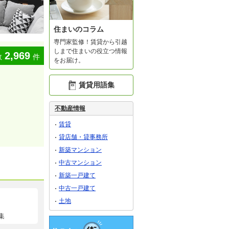
住まいのコラム
専門家監修！賃貸から引越
しまで住まいの役立つ情報
2,969
数
件
をお届け。
賃貸用語集
不動産情報
賃貸
貸店舗・貸事務所
新築マンション
中古マンション
新築一戸建て
中古一戸建て
土地
集