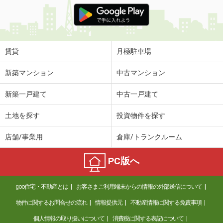
価 格
7万円
住 所
愛知県名古屋市東区泉３
専有面積
29.7m²
間取り
1K
賃貸
月極駐車場
愛知県名古屋市中村区若宮町４
新築マンション
中古マンション
価 格
5.30万円
新築一戸建て
中古一戸建て
住 所
愛知県名古屋市中村区若宮町４
専有面積
21.66m²
土地を探す
投資物件を探す
間取り
1K
店舗/事業用
倉庫/トランクルーム
愛知県名古屋市南区前浜通３
PC版へ
価 格
6.40万円
住 所
愛知県名古屋市南区前浜通３
goo住宅・不動産とは
お客さまご利用端末からの情報の外部送信について
専有面積
30.08m²
間取り
1LDK
物件に関するお問合せの流れ
情報提供元
不動産情報に関する免責事項
個人情報の取り扱いについて
消費税に関する表記について
愛知県刈谷市末広町１