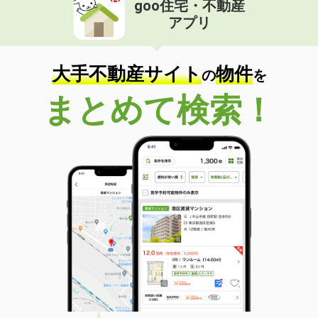
goo住宅・不動産
価 格
5.50万円
アプリ
住 所
愛知県名古屋市千種区千種１
専有面積
21.5m²
間取り
1K
大手不動産サイト
物件
の
を
愛知県名古屋市千種区今池５
まとめて検索！
価 格
8.70万円
住 所
愛知県名古屋市千種区今池５
専有面積
32.85m²
間取り
1LDK
愛知県高浜市論地町３
価 格
4.60万円
住 所
愛知県高浜市論地町３
専有面積
36m²
間取り
2DK
愛知県名古屋市東区泉３