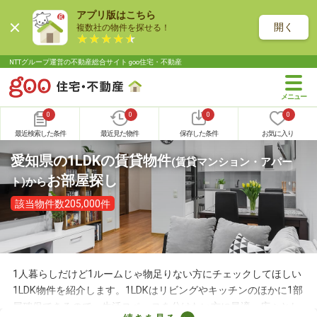
アプリ版はこちら
開く
複数社の物件を探せる！
NTTグループ運営の不動産総合サイト goo住宅・不動産
0
0
0
0
最近検索した条件
最近見た物件
保存した条件
お気に入り
愛知県の1LDKの賃貸物件
(賃貸マンション・アパー
お部屋探し
ト)
から
該当物件数205,000件
1人暮らしだけど1ルームじゃ物足りない方にチェックしてほしい
1LDK物件を紹介します。1LDKはリビングやキッチンのほかに1部
屋確保できるので、生活スペースを分けたい方に最適。広々とし