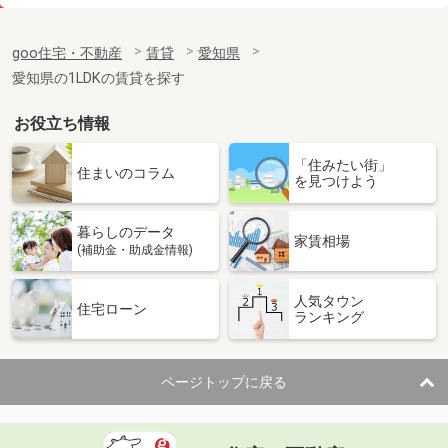
価 格
6.30万円
住 所
愛知県名古屋市南区道徳新町４
goo住宅・不動産
賃貸
愛知県
専有面積
29.14m²
愛知県の1LDKの賃貸を探す
間取り
1LDK
お役立ち情報
愛知県名古屋市中村区向島町３
「住みたい街」
価 格
6.10万円
住まいのコラム
を見つけよう
住 所
愛知県名古屋市中村区向島町３
専有面積
27.05m²
暮らしのデータ
間取り
1K
家賃相場
(補助金・助成金情報)
愛知県名古屋市熱田区西野町１
人気タウン
住宅ローン
ランキング
価 格
5.20万円
住 所
愛知県名古屋市熱田区西野町１
専有面積
40m²
ページトップに戻る
間取り
2DK
愛知県名古屋市千種区千種１