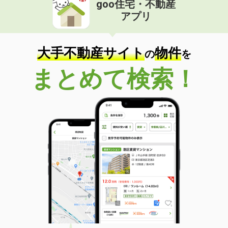
goo住宅・不動産
価 格
14万円
アプリ
住 所
東京都新宿区四谷４
専有面積
35.26m²
間取り
1DK
大手不動産サイト
物件
の
を
東京都渋谷区幡ヶ谷１
まとめて検索！
価 格
14.80万円
住 所
東京都渋谷区幡ヶ谷１
専有面積
41.03m²
間取り
1LDK
東京都江戸川区平井６丁目
価 格
6.60万円
住 所
東京都江戸川区平井６丁目
専有面積
11m²
間取り
ワンルーム
東京都台東区清川２丁目