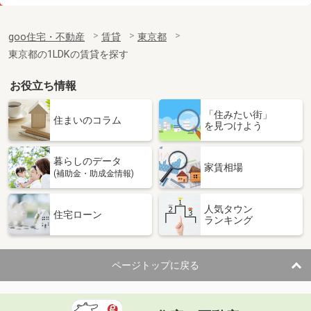
価 格
20.80万円
住 所
東京都新宿区四谷三栄町
goo住宅・不動産
賃貸
東京都
専有面積
30.16m²
東京都の1LDKの賃貸を探す
間取り
1LDK
お役立ち情報
東京都港区虎ノ門３
「住みたい街」
価 格
12万円
住まいのコラム
を見つけよう
住 所
東京都港区虎ノ門３
専有面積
25.95m²
暮らしのデータ
間取り
1K
家賃相場
(補助金・助成金情報)
東京都墨田区東向島６
人気タウン
住宅ローン
ランキング
価 格
10万円
住 所
東京都墨田区東向島６
専有面積
26.88m²
ページトップに戻る
間取り
1K
東京都新宿区四谷４