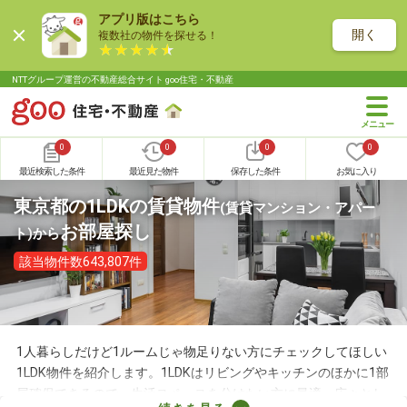
アプリ版はこちら
開く
複数社の物件を探せる！
NTTグループ運営の不動産総合サイト goo住宅・不動産
0
0
0
0
最近検索した条件
最近見た物件
保存した条件
お気に入り
東京都の1LDKの賃貸物件
(賃貸マンション・アパー
お部屋探し
ト)
から
該当物件数643,807件
1人暮らしだけど1ルームじゃ物足りない方にチェックしてほしい
1LDK物件を紹介します。1LDKはリビングやキッチンのほかに1部
屋確保できるので、生活スペースを分けたい方に最適。広々とし