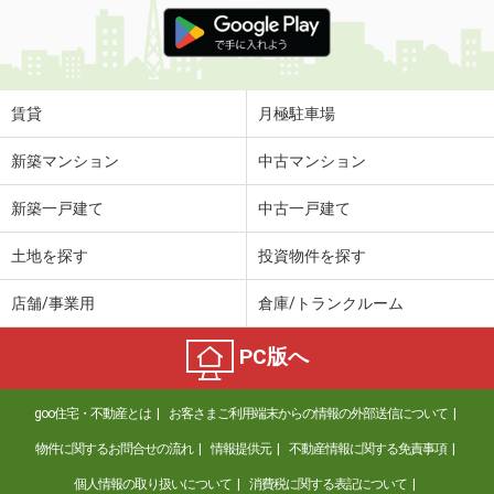
価 格
17.50万円
住 所
東京都台東区清川２丁目
専有面積
67.18m²
間取り
3LDK
賃貸
月極駐車場
東京都品川区中延５丁目
新築マンション
中古マンション
価 格
11.80万円
新築一戸建て
中古一戸建て
住 所
東京都品川区中延５丁目
専有面積
21.34m²
土地を探す
投資物件を探す
間取り
1K
店舗/事業用
倉庫/トランクルーム
東京都台東区日本堤１丁目
PC版へ
価 格
9.70万円
住 所
東京都台東区日本堤１丁目
goo住宅・不動産とは
お客さまご利用端末からの情報の外部送信について
専有面積
25.64m²
間取り
1K
物件に関するお問合せの流れ
情報提供元
不動産情報に関する免責事項
個人情報の取り扱いについて
消費税に関する表記について
東京都渋谷区東３丁目