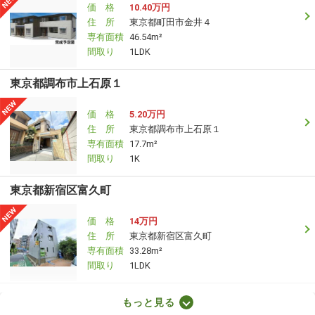
価 格
10.40万円
住 所
東京都町田市金井４
専有面積
46.54m²
間取り
1LDK
東京都調布市上石原１
価 格
5.20万円
住 所
東京都調布市上石原１
専有面積
17.7m²
間取り
1K
東京都新宿区富久町
価 格
14万円
住 所
東京都新宿区富久町
専有面積
33.28m²
間取り
1LDK
東京都新宿区四谷三栄町
もっと見る