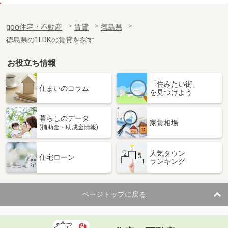
価 格
4.10万円
住 所
徳島県徳島市南島田町４
goo住宅・不動産
賃貸
徳島県
専有面積
28.02m²
徳島県の1LDKの賃貸を探す
間取り
1K
お役立ち情報
徳島県徳島市国府町観音寺
「住みたい街」
価 格
3.90万円
住まいのコラム
を見つけよう
住 所
徳島県徳島市国府町観音寺
専有面積
23.18m²
暮らしのデータ
間取り
1K
家賃相場
(補助金・助成金情報)
徳島県阿南市津乃峰町長浜
人気タウン
住宅ローン
ランキング
価 格
4.15万円
住 所
徳島県阿南市津乃峰町長浜
専有面積
46.06m²
ページトップに戻る
間取り
2DK
徳島県阿南市富岡町南向