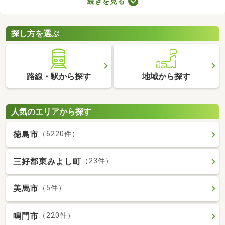
続きを見る
たLDKの物件を選べば、ゆったりとくつろげる理想のお部屋に住
めるでしょう。数多くある1LDK物件から、好みの設備や広さを備
えるお部屋を見つけてくださいね。
探し方を選ぶ
路線・駅から探す
地域から探す
人気のエリアから探す
徳島市
（6220件）
三好郡東みよし町
（23件）
美馬市
（5件）
鳴門市
（220件）