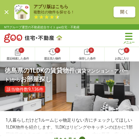
アプリ版はこちら
開く
複数社の物件を探せる！
NTTグループ運営の不動産総合サイト goo住宅・不動産
0
0
0
0
最近検索した条件
最近見た物件
保存した条件
お気に入り
徳島県の1LDKの賃貸物件
(賃貸マンション・アパー
お部屋探し
ト)
から
該当物件数9,136件
1人暮らしだけど1ルームじゃ物足りない方にチェックしてほしい
1LDK物件を紹介します。1LDKはリビングやキッチンのほかに1部
屋確保できるので、生活スペースを分けたい方に最適。広々とし