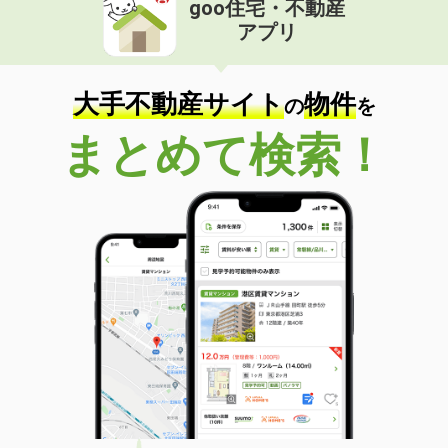
goo住宅・不動産
価 格
4.20万円
アプリ
住 所
徳島県阿南市富岡町南向
専有面積
36.6m²
間取り
1DK
大手不動産サイト
物件
の
を
徳島県徳島市北田宮３丁目
まとめて検索！
価 格
8.60万円
住 所
徳島県徳島市北田宮３丁目
専有面積
72.86m²
間取り
3LDK
徳島県徳島市中吉野町３丁目
価 格
7.20万円
住 所
徳島県徳島市中吉野町３丁目
専有面積
78.8m²
間取り
3LDK
徳島県徳島市幸町３丁目