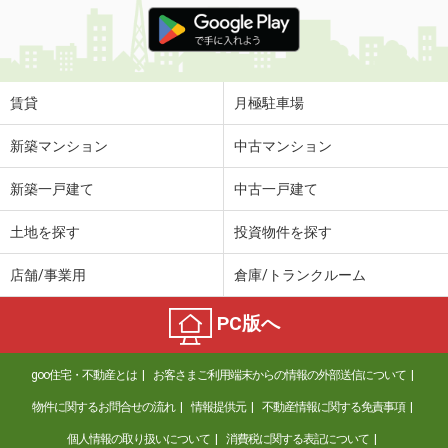
価 格
6万円
住 所
徳島県徳島市幸町３丁目
専有面積
48m²
間取り
2DK
賃貸
月極駐車場
徳島県小松島市小松島町字元根井
新築マンション
中古マンション
価 格
4.45万円
新築一戸建て
中古一戸建て
住 所
徳島県小松島市小松島町字元根井
専有面積
47.08m²
土地を探す
投資物件を探す
間取り
1LDK
店舗/事業用
倉庫/トランクルーム
徳島県阿南市津乃峰町長浜
PC版へ
価 格
4.45万円
住 所
徳島県阿南市津乃峰町長浜
goo住宅・不動産とは
お客さまご利用端末からの情報の外部送信について
専有面積
45.89m²
間取り
1LDK
物件に関するお問合せの流れ
情報提供元
不動産情報に関する免責事項
個人情報の取り扱いについて
消費税に関する表記について
徳島県徳島市川内町榎瀬