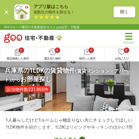
アプリ版はこちら
開く
複数社の物件を探せる！
NTTグループ運営の不動産総合サイト goo住宅・不動産
0
0
0
0
最近検索した条件
最近見た物件
保存した条件
お気に入り
兵庫県の1LDKの賃貸物件
(賃貸マンション・アパー
お部屋探し
ト)
から
該当物件数231,865件
1人暮らしだけど1ルームじゃ物足りない方にチェックしてほしい
1LDK物件を紹介します。1LDKはリビングやキッチンのほかに1部
屋確保できるので、生活スペースを分けたい方に最適。広々とし