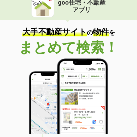
goo住宅・不動産
価 格
4.85万円
アプリ
住 所
兵庫県明石市魚住町西岡
専有面積
25.67m²
間取り
ワンルーム
大手不動産サイト
物件
の
を
兵庫県三木市志染町東自由が丘１丁目
まとめて検索！
価 格
6万円
住 所
兵庫県三木市志染町東自由が丘１丁目
専有面積
22.77m²
間取り
ワンルーム
兵庫県明石市朝霧町３丁目
価 格
5.80万円
住 所
兵庫県明石市朝霧町３丁目
専有面積
20.28m²
間取り
1K
兵庫県尼崎市稲葉荘１丁目