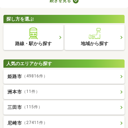
続きを見る
たLDKの物件を選べば、ゆったりとくつろげる理想のお部屋に住
めるでしょう。数多くある1LDK物件から、好みの設備や広さを備
えるお部屋を見つけてくださいね。
探し方を選ぶ
路線・駅から探す
地域から探す
人気のエリアから探す
姫路市
（49816件）
洲本市
（11件）
三田市
（115件）
尼崎市
（27411件）