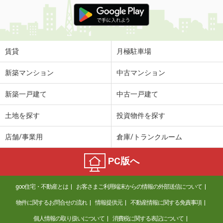
価 格
4.30万円
住 所
兵庫県尼崎市稲葉荘１丁目
専有面積
20.28m²
間取り
1K
賃貸
月極駐車場
兵庫県神戸市灘区将軍通２丁目
新築マンション
中古マンション
価 格
6.80万円
新築一戸建て
中古一戸建て
住 所
兵庫県神戸市灘区将軍通２丁目
専有面積
44m²
土地を探す
投資物件を探す
間取り
1LDK
店舗/事業用
倉庫/トランクルーム
兵庫県伊丹市荻野３
PC版へ
価 格
8.70万円
住 所
兵庫県伊丹市荻野３
goo住宅・不動産とは
お客さまご利用端末からの情報の外部送信について
専有面積
65.7m²
間取り
3LDK
物件に関するお問合せの流れ
情報提供元
不動産情報に関する免責事項
個人情報の取り扱いについて
消費税に関する表記について
兵庫県伊丹市北本町２