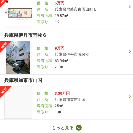
価 格
5万円
住 所
兵庫県尼崎市東園田町５
専有面積
19.87m²
間取り
1K
兵庫県伊丹市荒牧６
価 格
9万円
住 所
兵庫県伊丹市荒牧６
専有面積
63.94m²
間取り
2LDK
兵庫県加東市山国
価 格
3.30万円
住 所
兵庫県加東市山国
専有面積
25m²
間取り
1DK
兵庫県高砂市伊保崎１丁目
もっと見る