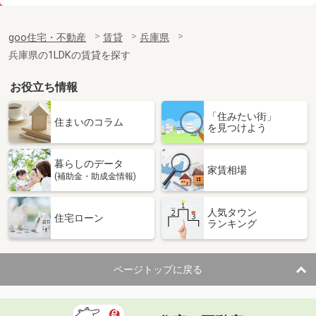
価 格
3.50万円
住 所
兵庫県高砂市伊保崎１丁目
goo住宅・不動産
賃貸
兵庫県
専有面積
22.35m²
兵庫県の1LDKの賃貸を探す
間取り
1K
お役立ち情報
兵庫県明石市西明石町５丁目
「住みたい街」
価 格
4万円
住まいのコラム
を見つけよう
住 所
兵庫県明石市西明石町５丁目
専有面積
24.51m²
暮らしのデータ
間取り
1DK
家賃相場
(補助金・助成金情報)
兵庫県明石市大久保町西島
人気タウン
住宅ローン
ランキング
価 格
6.40万円
住 所
兵庫県明石市大久保町西島
専有面積
45.09m²
ページトップに戻る
間取り
2DK
兵庫県明石市魚住町西岡