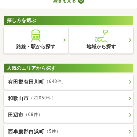
続きを見る
たLDKの物件を選べば、ゆったりとくつろげる理想のお部屋に住
めるでしょう。数多くある1LDK物件から、好みの設備や広さを備
えるお部屋を見つけてくださいね。
探し方を選ぶ
路線・駅から探す
地域から探す
人気のエリアから探す
有田郡有田川町
（648件）
和歌山市
（22050件）
田辺市
（68件）
西牟婁郡白浜町
（5件）