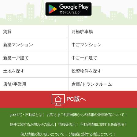
価 格
4.50万円
住 所
和歌山県和歌山市北島
専有面積
26.08m²
間取り
1K
賃貸
月極駐車場
和歌山県和歌山市松江東２丁目
新築マンション
中古マンション
価 格
5.90万円
新築一戸建て
中古一戸建て
住 所
和歌山県和歌山市松江東２丁目
専有面積
67.38m²
土地を探す
投資物件を探す
間取り
2LDK
店舗/事業用
倉庫/トランクルーム
和歌山県和歌山市加納
PC版へ
価 格
6.70万円
住 所
和歌山県和歌山市加納
goo住宅・不動産とは
お客さまご利用端末からの情報の外部送信について
専有面積
50.14m²
間取り
1LDK
物件に関するお問合せの流れ
情報提供元
不動産情報に関する免責事項
個人情報の取り扱いについて
消費税に関する表記について
和歌山県紀の川市下井阪