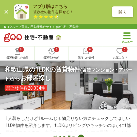
アプリ版はこちら
開く
複数社の物件を探せる！
NTTグループ運営の不動産総合サイト goo住宅・不動産
0
0
0
0
最近検索した条件
最近見た物件
保存した条件
お気に入り
和歌山県の1LDKの賃貸物件
(賃貸マンション・アパー
お部屋探し
ト)
から
該当物件数28,034件
1人暮らしだけど1ルームじゃ物足りない方にチェックしてほしい
1LDK物件を紹介します。1LDKはリビングやキッチンのほかに1部
屋確保できるので、生活スペースを分けたい方に最適。広々とし