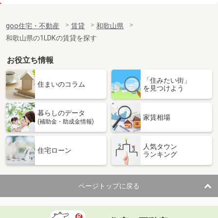
価 格
4.25万円
住 所
和歌山県和歌山市太田
goo住宅・不動産
賃貸
和歌山県
専有面積
32.94m²
和歌山県の1LDKの賃貸を探す
間取り
ワンルーム
お役立ち情報
和歌山県和歌山市小雑賀
「住みたい街」
価 格
5.65万円
住まいのコラム
を見つけよう
住 所
和歌山県和歌山市小雑賀
専有面積
57.19m²
暮らしのデータ
間取り
2LDK
家賃相場
(補助金・助成金情報)
和歌山県和歌山市吉礼
人気タウン
住宅ローン
ランキング
価 格
4.50万円
住 所
和歌山県和歌山市吉礼
専有面積
52.54m²
ページトップに戻る
間取り
3K
和歌山県海南市岡田