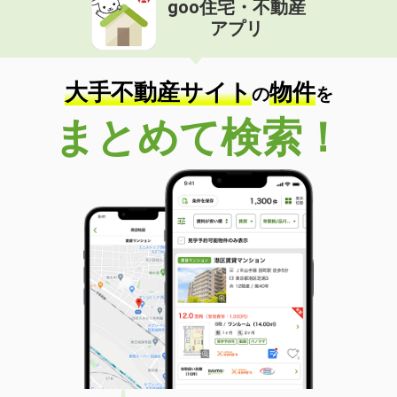
goo住宅・不動産
価 格
4.15万円
アプリ
住 所
和歌山県海南市岡田
専有面積
46.49m²
間取り
2DK
大手不動産サイト
物件
の
を
和歌山県和歌山市六十谷
まとめて検索！
価 格
4.40万円
住 所
和歌山県和歌山市六十谷
専有面積
22.7m²
間取り
1K
和歌山県岩出市畑毛
価 格
4万円
住 所
和歌山県岩出市畑毛
専有面積
23.18m²
間取り
1K
和歌山県和歌山市北島