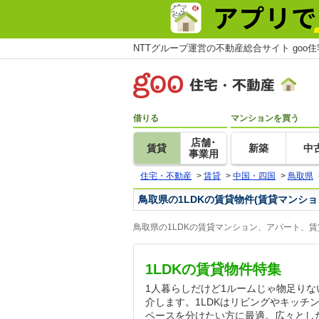
NTTグループ運営の不動産総合サイト goo
借りる
マンションを買う
店舗･
賃貸
新築
中
事業用
住宅・不動産
>
賃貸
>
中国・四国
>
鳥取県
鳥取県の1LDKの賃貸物件(賃貸マンシ
鳥取県の1LDKの賃貸マンション、アパート、
1LDKの賃貸物件特集
1人暮らしだけど1ルームじゃ物足りな
介します。1LDKはリビングやキッチ
ペースを分けたい方に最適。広々とし