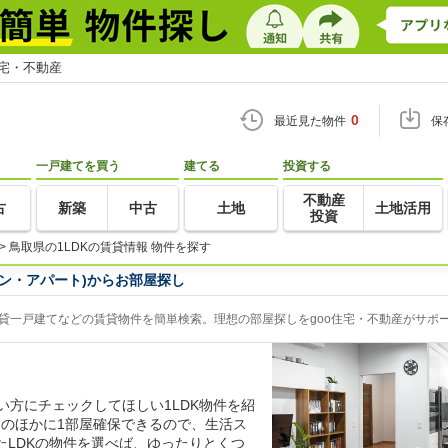
住宅・不動産
0
最近見た物件
保
一戸建てを買う
建てる
投資する
不動産
古
新築
中古
土地
土地活用
投資
>
鳥取県の1LDKの賃貸情報 物件を探す
ョン・アパート)からお部屋探し
賃貸一戸建てなどの賃貸物件を簡単検索。理想の部屋探しをgoo住宅・不動産がサポ
い方にチェックしてほしい1LDK物件を紹
ンのほかに1部屋確保できるので、生活ス
たLDKの物件を選べば、ゆったりとくつ