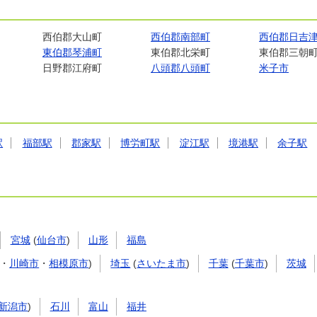
西伯郡大山町
西伯郡南部町
西伯郡日吉
東伯郡琴浦町
東伯郡北栄町
東伯郡三朝
日野郡江府町
八頭郡八頭町
米子市
駅
福部駅
郡家駅
博労町駅
淀江駅
境港駅
余子駅
宮城
(
仙台市
)
山形
福島
・
川崎市
・
相模原市
)
埼玉
(
さいたま市
)
千葉
(
千葉市
)
茨城
新潟市
)
石川
富山
福井