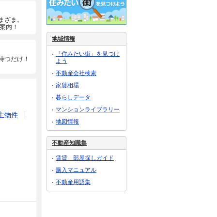
まざま。
ご案内！
地域情報
「住みたい街」を見つけ
待つだけ！
よう
不動産会社検索
家賃相場
暮らしデータ
マンションライブラリー
主物件
地図情報
不動産知識集
賃貸 部屋探しガイド
購入マニュアル
不動産用語集