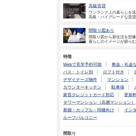
高級賃貸
ワンランク上の暮らしを送
高級・ハイグレードな賃貸
間取り図あり
間取り図から新生活を想像
暮らしのイメージが膨らむ
特徴
Webで見学予約可能
敷金・礼金
バス・トイレ別
ロフト付き
デザイナーズ物件
マンション
カウンターキッチン
駐車場
家賃クレジットカード対応
更新
タワーマンション（高層マンション）
新婚・カップル・同棲向け
イン
ルーフバルコニー
間取り