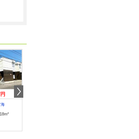
万円
4.30万円
6.10万円
古海
鳥取県米子市米原７丁目
鳥取県米子市淀江町佐
.18m²
専有面積
44.51m²
専有面積
50.14m²
間取り
2DK
間取り
1LDK