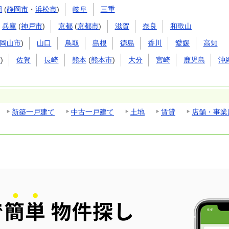
岡
(
静岡市
・
浜松市
)
岐阜
三重
兵庫
(
神戸市
)
京都
(
京都市
)
滋賀
奈良
和歌山
岡山市
)
山口
鳥取
島根
徳島
香川
愛媛
高知
市
)
佐賀
長崎
熊本
(
熊本市
)
大分
宮崎
鹿児島
沖
新築一戸建て
中古一戸建て
土地
賃貸
店舗・事業