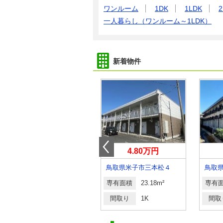
ワンルーム
1DK
1LDK
2
一人暮らし（ワンルーム～1LDK）
新着物件
4.10万円
4.80万円
鳥取県倉吉市下余戸
鳥取県米子市三本松４
鳥取
専有面積
23.72m²
専有面積
23.18m²
専有
間取り
1K
間取り
1K
間取