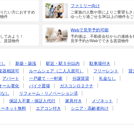
ファミリー向け
りたい方におすすめ
ご家族の人数や形によりご要望もさ
物件
ゆったり過ごせる3K以上の物件を
Webで見学予約可能
してみよう！
予約後は、不動産会社からの連絡を
、賃貸物件
見学予約がWebでできる賃貸物件
なし
新築・築浅
駅近・駅５分以内
駐車場付き
楽器相談可
ルームシェア（二人入居可）
フリーレント
貸
アパート
一戸建て・一軒家
分譲賃貸
礼金なし
オール電化
バイク置場
ガスコンロ２クチ
料なし
リフォーム・リノベーション済
保証人不要・保証人代行
家具付き
メゾネット
ターネット無料
エアコン付き
シニア・高齢者向け