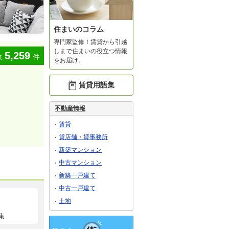
住まいのコラム
専門家監修！賃貸から引越
しまで住まいの役立つ情報
5,259
数
件
をお届け。
賃貸用語集
不動産情報
賃貸
貸店舗・貸事務所
新築マンション
中古マンション
新築一戸建て
中古一戸建て
土地
集