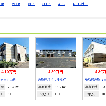
DK
2LDK
3DK
3LDK
4DK
4LDK以上
4.10万円
4.30万円
4.30
県倉吉市山根
鳥取県境港市外江町
鳥取県鳥取市
面積
22.35m²
専有面積
37.56m²
専有面積
23
り
1K
間取り
1DK
間取り
1K