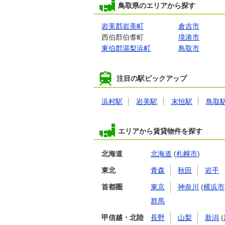
鳥取県のエリアから探す
岩美郡岩美町
倉吉市
西伯郡伯耆町
境港市
東伯郡湯梨浜町
鳥取市
注目の駅ピックアップ
浜村駅
岩美駅
末恒駅
鳥取
エリアから賃貸物件を探す
北海道
北海道
(
札幌市
)
東北
青森
秋田
岩手
首都圏
東京
神奈川
(
横浜市
群馬
甲信越・北陸
長野
山梨
新潟
(