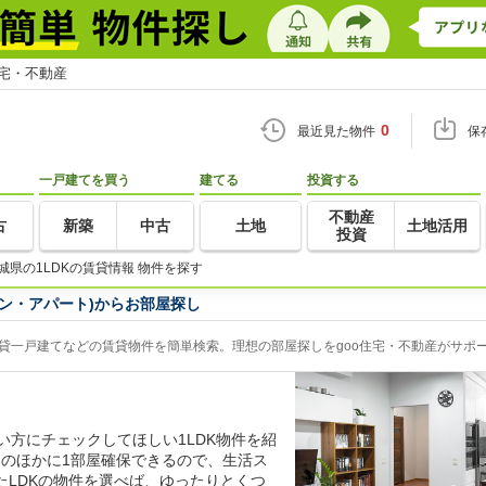
住宅・不動産
0
最近見た物件
保
一戸建てを買う
建てる
投資する
不動産
古
新築
中古
土地
土地活用
投資
城県の1LDKの賃貸情報 物件を探す
ョン・アパート)からお部屋探し
賃貸一戸建てなどの賃貸物件を簡単検索。理想の部屋探しをgoo住宅・不動産がサポ
い方にチェックしてほしい1LDK物件を紹
ンのほかに1部屋確保できるので、生活ス
たLDKの物件を選べば、ゆったりとくつ