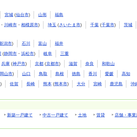
宮城
(
仙台市
)
山形
福島
・
川崎市
・
相模原市
)
埼玉
(
さいたま市
)
千葉
(
千葉市
)
茨城
新潟市
)
石川
富山
福井
岡
(
静岡市
・
浜松市
)
岐阜
三重
兵庫
(
神戸市
)
京都
(
京都市
)
滋賀
奈良
和歌山
岡山市
)
山口
鳥取
島根
徳島
香川
愛媛
高知
市
)
佐賀
長崎
熊本
(
熊本市
)
大分
宮崎
鹿児島
沖
新築一戸建て
中古一戸建て
土地
賃貸
店舗・事業