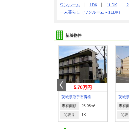
ワンルーム
1DK
1LDK
2
一人暮らし（ワンルーム～1LDK）
新着物件
4.80万円
5.70万円
茨城県稲敷郡阿見町大字若栗
茨城県取手市青柳
茨城
専有面積
23.61m²
専有面積
26.08m²
専有
間取り
1K
間取り
1K
間取