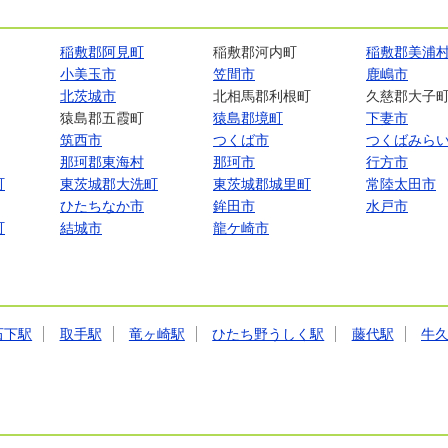
稲敷郡阿見町
稲敷郡河内町
稲敷郡美浦
小美玉市
笠間市
鹿嶋市
北茨城市
北相馬郡利根町
久慈郡大子
猿島郡五霞町
猿島郡境町
下妻市
筑西市
つくば市
つくばみら
那珂郡東海村
那珂市
行方市
町
東茨城郡大洗町
東茨城郡城里町
常陸太田市
ひたちなか市
鉾田市
水戸市
町
結城市
龍ケ崎市
石下駅
取手駅
竜ヶ崎駅
ひたち野うしく駅
藤代駅
牛