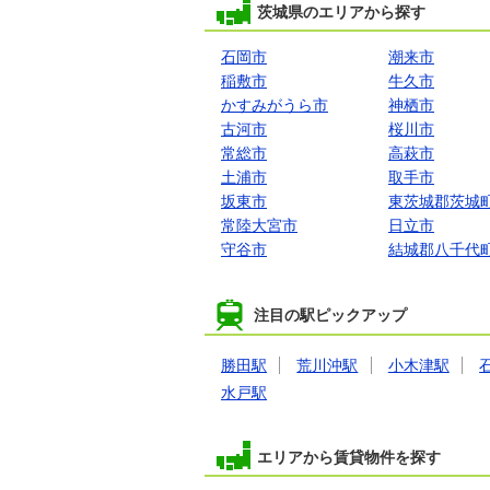
茨城県のエリアから探す
石岡市
潮来市
稲敷市
牛久市
かすみがうら市
神栖市
古河市
桜川市
常総市
高萩市
土浦市
取手市
坂東市
東茨城郡茨城
常陸大宮市
日立市
守谷市
結城郡八千代
注目の駅ピックアップ
勝田駅
荒川沖駅
小木津駅
水戸駅
エリアから賃貸物件を探す