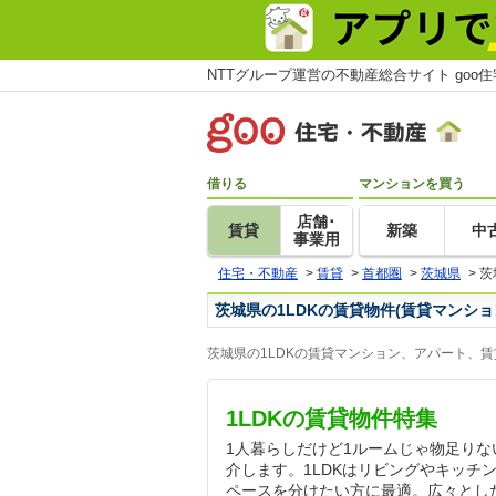
NTTグループ運営の不動産総合サイト goo
借りる
マンションを買う
店舗･
賃貸
新築
中
事業用
住宅・不動産
>
賃貸
>
首都圏
>
茨城県
>
茨
茨城県の1LDKの賃貸物件(賃貸マンシ
茨城県の1LDKの賃貸マンション、アパート、
1LDKの賃貸物件特集
1人暮らしだけど1ルームじゃ物足りな
介します。1LDKはリビングやキッチ
ペースを分けたい方に最適。広々とし