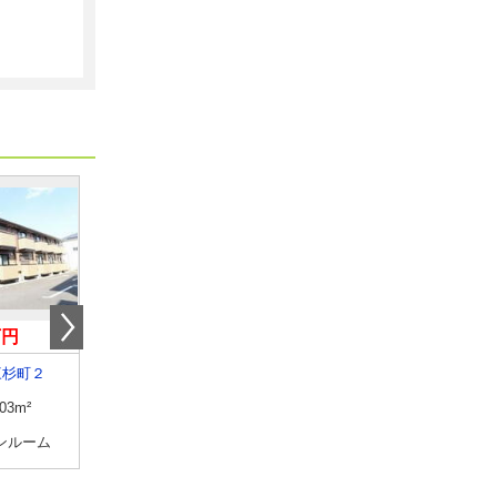
万円
7.50万円
5.80万円
三杉町２
茨城県古河市東２
茨城県古河市大堤
.03m²
専有面積
40.27m²
専有面積
45.06m²
ンルーム
間取り
1LDK
間取り
1LDK