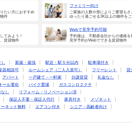
ファミリー向け
りたい方におすすめ
ご家族の人数や形によりご要望もさ
物件
ゆったり過ごせる3K以上の物件を
Webで見学予約可能
してみよう！
予約後は、不動産会社からの連絡を
、賃貸物件
見学予約がWebでできる賃貸物件
なし
新築・築浅
駅近・駅５分以内
駐車場付き
楽器相談可
ルームシェア（二人入居可）
フリーレント
貸
アパート
一戸建て・一軒家
分譲賃貸
礼金なし
オール電化
バイク置場
ガスコンロ２クチ
料なし
リフォーム・リノベーション済
保証人不要・保証人代行
家具付き
メゾネット
ターネット無料
エアコン付き
シニア・高齢者向け