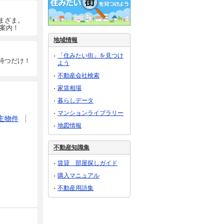
まざま。
ご案内！
地域情報
「住みたい街」を見つけ
待つだけ！
よう
不動産会社検索
家賃相場
暮らしデータ
マンションライブラリー
主物件
地図情報
不動産知識集
賃貸 部屋探しガイド
購入マニュアル
不動産用語集