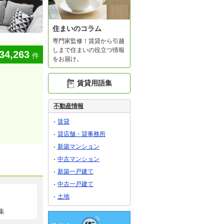
住まいのコラム
専門家監修！賃貸から引越
しまで住まいの役立つ情報
34,263
件
をお届け。
賃貸用語集
不動産情報
賃貸
貸店舗・貸事務所
新築マンション
中古マンション
新築一戸建て
中古一戸建て
土地
集