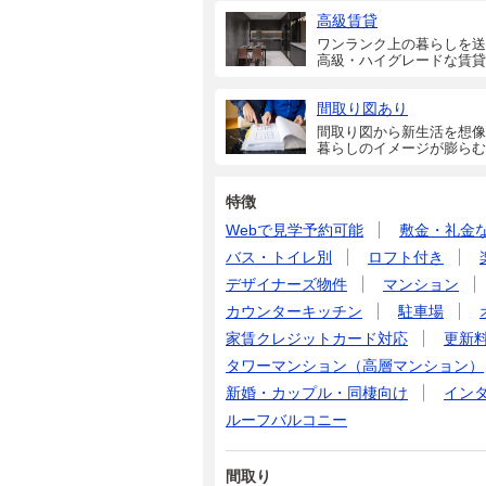
高級賃貸
ワンランク上の暮らしを送
高級・ハイグレードな賃貸
間取り図あり
間取り図から新生活を想像
暮らしのイメージが膨らむ
特徴
Webで見学予約可能
敷金・礼金
バス・トイレ別
ロフト付き
デザイナーズ物件
マンション
カウンターキッチン
駐車場
家賃クレジットカード対応
更新
タワーマンション（高層マンション）
新婚・カップル・同棲向け
イン
ルーフバルコニー
間取り