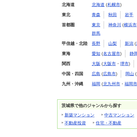
北海道
北海道
(
札幌市
)
東北
青森
秋田
岩手
首都圏
東京
神奈川
(
横浜市
群馬
甲信越・北陸
長野
山梨
新潟
(
東海
愛知
(
名古屋市
)
静
関西
大阪
(
大阪市
・
堺市
)
中国・四国
広島
(
広島市
)
岡山
(
九州・沖縄
福岡
(
北九州市
・
福岡
茨城県で他のジャンルから探す
新築マンション
中古マンション
不動産投資
住宅・不動産