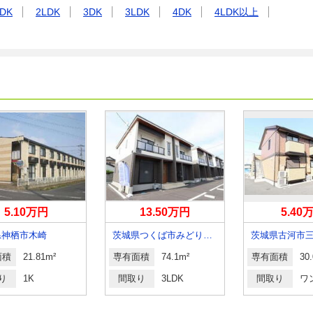
DK
2LDK
3DK
3LDK
4DK
4LDK以上
5.10万円
13.50万円
5.40
県神栖市木崎
茨城県つくば市みどりの南
茨城県古河市
面積
21.81m²
専有面積
74.1m²
専有面積
30
り
1K
間取り
3LDK
間取り
ワ