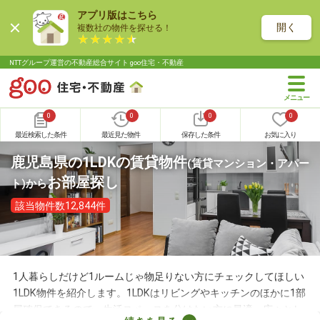
アプリ版はこちら
開く
複数社の物件を探せる！
NTTグループ運営の不動産総合サイト goo住宅・不動産
0
0
0
0
最近検索した条件
最近見た物件
保存した条件
お気に入り
鹿児島県の1LDKの賃貸物件
(賃貸マンション・アパー
お部屋探し
ト)
から
該当物件数12,844件
1人暮らしだけど1ルームじゃ物足りない方にチェックしてほしい
1LDK物件を紹介します。1LDKはリビングやキッチンのほかに1部
屋確保できるので、生活スペースを分けたい方に最適。広々とし