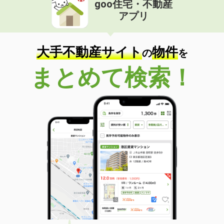
goo住宅・不動産
価 格
5.10万円
アプリ
住 所
鹿児島県鹿児島市下荒田４
専有面積
25.33m²
間取り
1K
大手不動産サイト
物件
の
を
鹿児島県日置市東市来町長里
まとめて検索！
価 格
4.20万円
住 所
鹿児島県日置市東市来町長里
専有面積
51.67m²
間取り
2LDK
鹿児島県鹿児島市西別府町
価 格
4.40万円
住 所
鹿児島県鹿児島市西別府町
専有面積
26.08m²
間取り
1K
鹿児島県鹿児島市東谷山１丁目