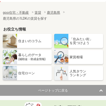
価 格
5.50万円
住 所
鹿児島県鹿児島市坂之上１丁目
goo住宅・不動産
賃貸
鹿児島県
専有面積
53.48m²
鹿児島県の1LDKの賃貸を探す
間取り
2LDK
お役立ち情報
鹿児島県鹿児島市高麗町
「住みたい街」
価 格
3.90万円
住まいのコラム
を見つけよう
住 所
鹿児島県鹿児島市高麗町
専有面積
21.22m²
暮らしのデータ
間取り
1K
家賃相場
(補助金・助成金情報)
鹿児島県鹿児島市下荒田４
人気タウン
住宅ローン
ランキング
価 格
5.20万円
住 所
鹿児島県鹿児島市下荒田４
専有面積
24.07m²
ページトップに戻る
間取り
1K
鹿児島県鹿児島市下荒田４