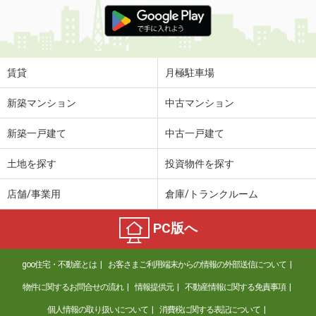
価 格
6.90万円
住 所
鹿児島県鹿児島市東谷山１丁目
専有面積
42.93m²
間取り
1LDK
賃貸
月極駐車場
鹿児島県鹿児島市武２
新築マンション
中古マンション
価 格
5.50万円
新築一戸建て
中古一戸建て
住 所
鹿児島県鹿児島市武２
専有面積
28.4m²
土地を探す
投資物件を探す
間取り
ワンルーム
店舗/事業用
倉庫/トランクルーム
鹿児島県鹿屋市新川町
PC版へ
価 格
4.35万円
住 所
鹿児島県鹿屋市新川町
goo住宅・不動産とは
お客さまご利用端末からの情報の外部送信について
専有面積
42.98m²
間取り
2DK
物件に関するお問合せの流れ
情報提供元
不動産情報に関する免責事項
個人情報の取り扱いについて
消費税に関する表記について
鹿児島県鹿児島市上福元町