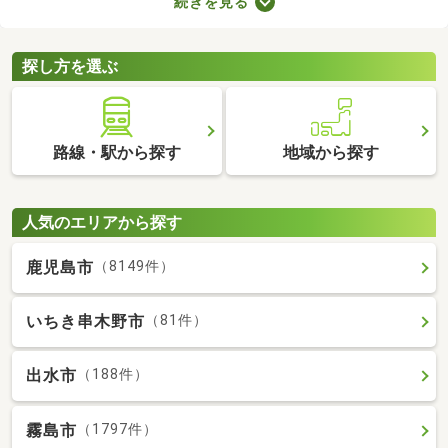
続きを見る
たLDKの物件を選べば、ゆったりとくつろげる理想のお部屋に住
めるでしょう。数多くある1LDK物件から、好みの設備や広さを備
えるお部屋を見つけてくださいね。
探し方を選ぶ
路線・駅から探す
地域から探す
人気のエリアから探す
鹿児島市
（8149件）
いちき串木野市
（81件）
出水市
（188件）
霧島市
（1797件）