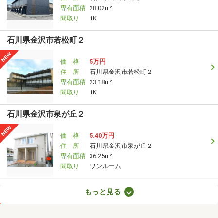
専有面積
28.02m²
間取り
1K
石川県金沢市若松町２
価 格
5万円
住 所
石川県金沢市若松町２
専有面積
23.18m²
間取り
1K
石川県金沢市泉が丘２
価 格
5.40万円
住 所
石川県金沢市泉が丘２
専有面積
36.25m²
間取り
ワンルーム
石川県金沢市菊川１
もっと見る
価 格
4.90万円