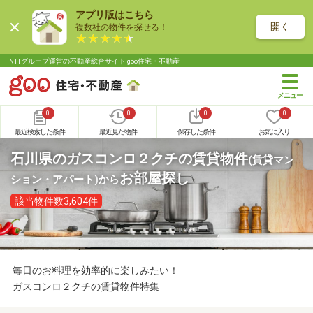
アプリ版はこちら
開く
複数社の物件を探せる！
NTTグループ運営の不動産総合サイト goo住宅・不動産
0
0
0
0
最近検索した条件
最近見た物件
保存した条件
お気に入り
石川県のガスコンロ２クチの賃貸物件
(賃貸マン
お部屋探し
ション・アパート)
から
該当物件数3,604件
毎日のお料理を効率的に楽しみたい！
ガスコンロ２クチの賃貸物件特集