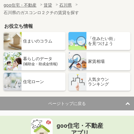
住 所
石川県金沢市菊川１
goo住宅・不動産
賃貸
石川県
専有面積
19.87m²
石川県のガスコンロ２クチの賃貸を探す
間取り
1K
お役立ち情報
石川県金沢市糸田２丁目
「住みたい街」
価 格
4.80万円
住まいのコラム
を見つけよう
住 所
石川県金沢市糸田２丁目
専有面積
19.87m²
暮らしのデータ
間取り
1K
家賃相場
(補助金・助成金情報)
石川県金沢市黒田１丁目
人気タウン
住宅ローン
ランキング
価 格
5.90万円
住 所
石川県金沢市黒田１丁目
専有面積
26.08m²
ページトップに戻る
間取り
1K
石川県小松市矢田野町
goo住宅・不動産
価 格
6.10万円
アプリ