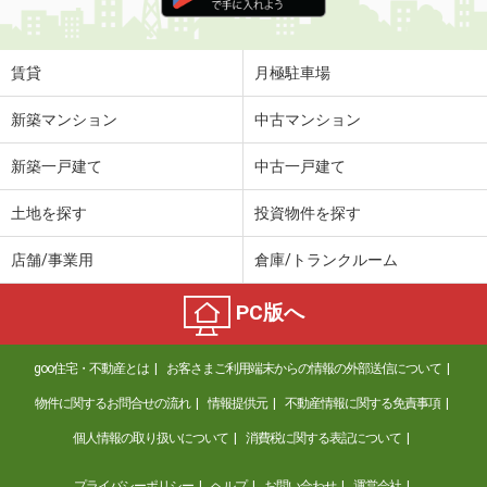
住 所
石川県金沢市八日市２丁目
専有面積
43.21m²
間取り
1LDK
賃貸
月極駐車場
石川県かほく市白尾
新築マンション
中古マンション
価 格
5.45万円
新築一戸建て
中古一戸建て
住 所
石川県かほく市白尾
専有面積
50.23m²
土地を探す
投資物件を探す
間取り
1LDK
店舗/事業用
倉庫/トランクルーム
石川県白山市中成２
PC版へ
価 格
8.90万円
住 所
石川県白山市中成２
goo住宅・不動産とは
お客さまご利用端末からの情報の外部送信について
専有面積
53.77m²
間取り
2LDK
物件に関するお問合せの流れ
情報提供元
不動産情報に関する免責事項
個人情報の取り扱いについて
消費税に関する表記について
石川県小松市島町
プライバシーポリシー
ヘルプ
お問い合わせ
運営会社