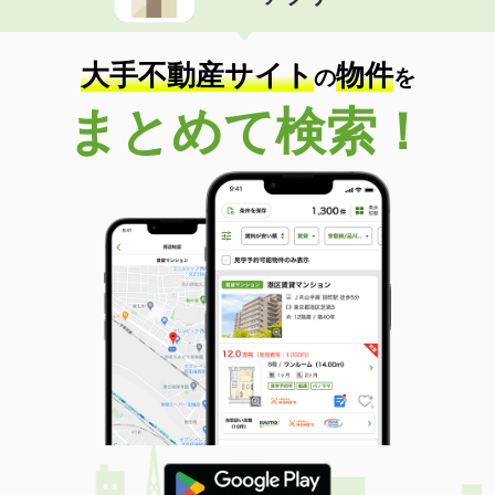
住 所
石川県小松市矢田野町
専有面積
23.18m²
間取り
1K
大手不動産サイト
物件
の
を
石川県白山市成町
まとめて検索！
価 格
5.90万円
住 所
石川県白山市成町
専有面積
23.18m²
間取り
1K
石川県金沢市彦三町１
価 格
7.55万円
住 所
石川県金沢市彦三町１
専有面積
29.44m²
間取り
ワンルーム
石川県金沢市八日市２丁目
価 格
6.70万円