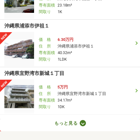
専有面積
23.18m²
間取り
1K
沖縄県浦添市伊祖１
価 格
6.30万円
住 所
沖縄県浦添市伊祖１
専有面積
40.32m²
間取り
1LDK
沖縄県宜野湾市新城１丁目
価 格
5万円
住 所
沖縄県宜野湾市新城１丁目
専有面積
34.17m²
間取り
1DK
沖縄県宜野湾市新城１丁目
もっと見る
価 格
5万円