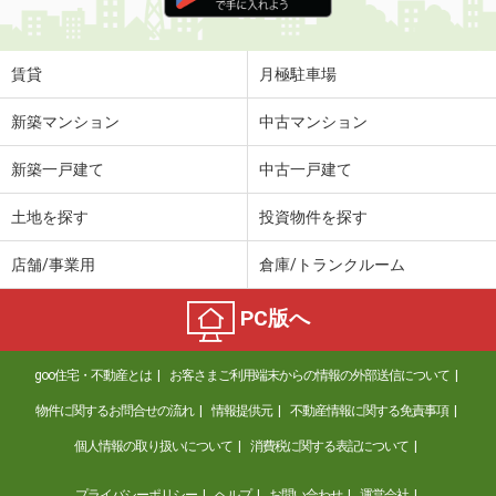
住 所
沖縄県那覇市金城１
専有面積
23.5m²
間取り
1K
賃貸
月極駐車場
沖縄県沖縄市園田２
新築マンション
中古マンション
価 格
8.90万円
新築一戸建て
中古一戸建て
住 所
沖縄県沖縄市園田２
専有面積
55m²
土地を探す
投資物件を探す
間取り
3DK
店舗/事業用
倉庫/トランクルーム
沖縄県沖縄市高原２
PC版へ
価 格
9.40万円
住 所
沖縄県沖縄市高原２
goo住宅・不動産とは
お客さまご利用端末からの情報の外部送信について
専有面積
55.99m²
間取り
3SDK
物件に関するお問合せの流れ
情報提供元
不動産情報に関する免責事項
個人情報の取り扱いについて
消費税に関する表記について
沖縄県沖縄市松本３
プライバシーポリシー
ヘルプ
お問い合わせ
運営会社