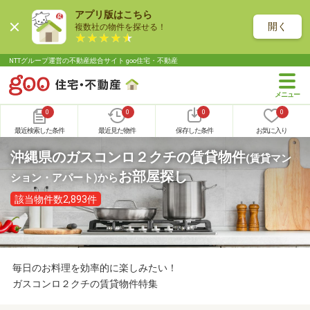
アプリ版はこちら
開く
複数社の物件を探せる！
NTTグループ運営の不動産総合サイト goo住宅・不動産
0
0
0
0
最近検索した条件
最近見た物件
保存した条件
お気に入り
沖縄県のガスコンロ２クチの賃貸物件
(賃貸マン
お部屋探し
ション・アパート)
から
該当物件数2,893件
毎日のお料理を効率的に楽しみたい！
ガスコンロ２クチの賃貸物件特集