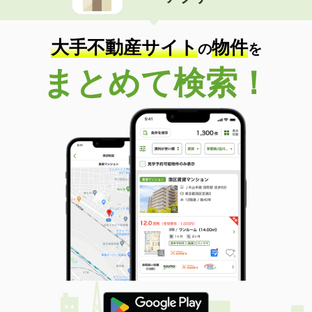
住 所
沖縄県浦添市城間２丁目
専有面積
23.18m²
間取り
1K
大手不動産サイト
物件
の
を
沖縄県沖縄市海邦１丁目
まとめて検索！
価 格
8.50万円
住 所
沖縄県沖縄市海邦１丁目
専有面積
50.41m²
間取り
2LDK
沖縄県那覇市宮城１丁目
価 格
6.30万円
住 所
沖縄県那覇市宮城１丁目
専有面積
21.84m²
間取り
1K
沖縄県那覇市金城１
価 格
7.60万円