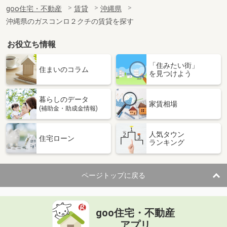
住 所
沖縄県宜野湾市新城１丁目
goo住宅・不動産
賃貸
沖縄県
専有面積
34.17m²
沖縄県のガスコンロ２クチの賃貸を探す
間取り
1DK
お役立ち情報
沖縄県中頭郡読谷村字喜名
「住みたい街」
価 格
7.20万円
住まいのコラム
を見つけよう
住 所
沖縄県中頭郡読谷村字喜名
専有面積
50.3m²
暮らしのデータ
間取り
2LDK
家賃相場
(補助金・助成金情報)
沖縄県中頭郡北中城村字島袋
人気タウン
住宅ローン
ランキング
価 格
6.70万円
住 所
沖縄県中頭郡北中城村字島袋
専有面積
51m²
ページトップに戻る
間取り
2DK
沖縄県浦添市城間２丁目
goo住宅・不動産
価 格
7.10万円
アプリ