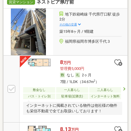
ネストピア県庁前
賃貸マンション
地下鉄箱崎線 千代県庁口駅 徒歩
2分
その他の交通
築15年8ヶ月 / 9階建
福岡県福岡市博多区千代３
8
万円
管理費5,000円
なし
2ヶ月
2
7階 / 1LDK（34.67m
）
敷金なし
一人暮らし
二人暮らし
バス・トイレ別
駐車場(近隣含)
インターネット無料
インターネットに掲載されている物件は他社様の物件
も栄信不動産で全てお取扱いしております！
8.13
万円