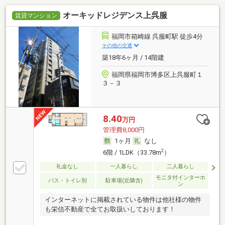
オーキッドレジデンス上呉服
賃貸マンション
福岡市箱崎線 呉服町駅 徒歩4分
その他の交通
築18年6ヶ月 / 14階建
福岡県福岡市博多区上呉服町１
３－３
8.40
万円
管理費8,000円
1ヶ月
なし
2
6階 / 1LDK（33.78m
）
礼金なし
一人暮らし
二人暮らし
モニタ付インターホ
バス・トイレ別
駐車場(近隣含)
ン
インターネットに掲載されている物件は他社様の物件
も栄信不動産で全てお取扱いしております！