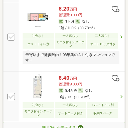
8.20
万円
管理費8,000円
1ヶ月
なし
2
3階 / 1LDK（33.78m
）
礼金なし
一人暮らし
二人暮らし
モニタ付インターホ
バス・トイレ別
オートロック付き
ン
最寄駅まで徒歩圏内！08年築のＡＬ付きマンションで
す！
8.40
万円
管理費8,000円
8.4万円
なし
2
8階 / 1K（33.78m
）
礼金なし
一人暮らし
バス・トイレ別
モニタ付インターホ
オートロック付き
収納スペース
ン
残り2件を表示する