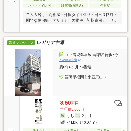
バス・トイレ別
駐車場(近隣含)
角部屋
二人入居可・角部屋・外観タイル張り・日当り良好・
閑静な住宅街・デザイナーズ物件・初期費用カード決
済可
レガリア吉塚
賃貸マンション
ＪＲ鹿児島本線 吉塚駅 徒歩5分
その他の交通
築8年6ヶ月 / 8階建
福岡県福岡市東区馬出６
8.60
万円
管理費8,000円
なし
2ヶ月
2
5階 / 1LDK（40.07m
）
敷金なし
一人暮らし
二人暮らし