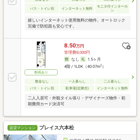
モニタ付インターホ
バス・トイレ別
インターネット無料
ン
嬉しいインターネット使用無料の物件。オートロック
完備で防犯面も安心です。
8.50
万円
管理費8,000円
なし
1.5ヶ月
2
4階 / 1LDK（40.07m
）
動画あり
敷金なし
一人暮らし
二人暮らし
バス・トイレ別
駐車場(近隣含)
インターネット無料
二人入居可・外観タイル張り・デザイナーズ物件・初
期費用カード決済可
プレイス六本松
賃貸マンション