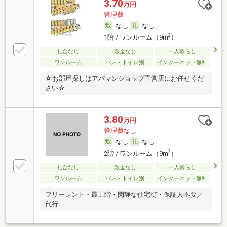
3.70
万円
管理費-
なし
なし
2
1階 / ワンルーム（9m
）
礼金なし
敷金なし
一人暮らし
ワンルーム
バス・トイレ別
インターネット無料
☆お部屋探しはアパマンショップ直営店にお任せくだ
さい☆
3.80
万円
管理費なし
なし
なし
2
2階 / ワンルーム（9m
）
礼金なし
敷金なし
一人暮らし
ワンルーム
バス・トイレ別
インターネット無料
フリーレント・最上階・閑静な住宅街・保証人不要／
代行