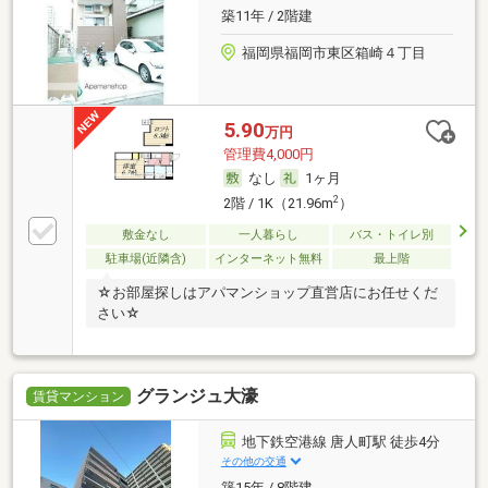
築11年 / 2階建
福岡県福岡市東区箱崎４丁目
5.90
万円
管理費4,000円
なし
1ヶ月
2
2階 / 1K（21.96m
）
敷金なし
一人暮らし
バス・トイレ別
駐車場(近隣含)
インターネット無料
最上階
☆お部屋探しはアパマンショップ直営店にお任せくだ
さい☆
グランジュ大濠
賃貸マンション
地下鉄空港線 唐人町駅 徒歩4分
その他の交通
築15年 / 8階建