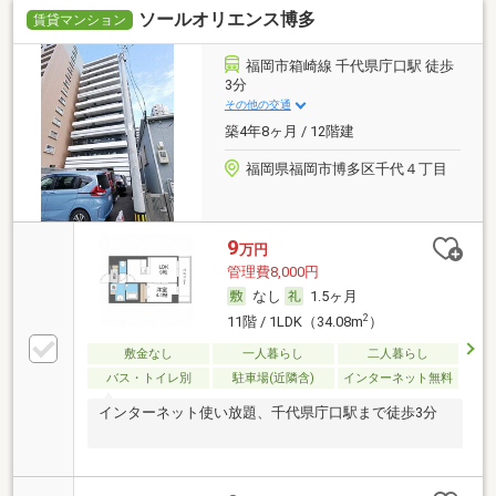
ソールオリエンス博多
賃貸マンション
福岡市箱崎線 千代県庁口駅 徒歩
3分
その他の交通
築4年8ヶ月 / 12階建
福岡県福岡市博多区千代４丁目
9
万円
管理費8,000円
なし
1.5ヶ月
2
11階 / 1LDK（34.08m
）
敷金なし
一人暮らし
二人暮らし
バス・トイレ別
駐車場(近隣含)
インターネット無料
インターネット使い放題、千代県庁口駅まで徒歩3分