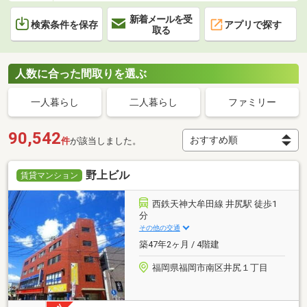
新着メールを受
検索条件を保存
アプリで探す
取る
人数に合った間取りを選ぶ
一人暮らし
二人暮らし
ファミリー
90,542
件
が該当しました。
野上ビル
賃貸マンション
西鉄天神大牟田線 井尻駅 徒歩1
分
その他の交通
築47年2ヶ月 / 4階建
福岡県福岡市南区井尻１丁目