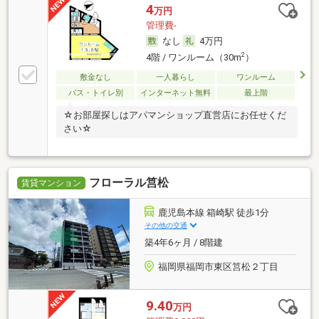
4
万円
管理費-
なし
4万円
2
4階 / ワンルーム（30m
）
敷金なし
一人暮らし
ワンルーム
バス・トイレ別
インターネット無料
最上階
☆お部屋探しはアパマンショップ直営店にお任せくだ
さい☆
フローラル筥松
賃貸マンション
鹿児島本線 箱崎駅 徒歩1分
その他の交通
築4年6ヶ月 / 8階建
福岡県福岡市東区筥松２丁目
9.40
万円