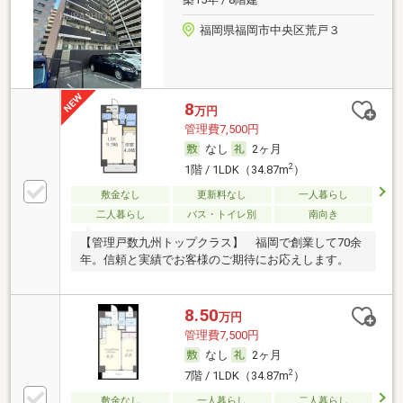
福岡県福岡市中央区荒戸３
8
万円
管理費7,500円
なし
2ヶ月
2
1階 / 1LDK（34.87m
）
敷金なし
更新料なし
一人暮らし
二人暮らし
バス・トイレ別
南向き
【管理戸数九州トップクラス】 福岡で創業して70余
年。信頼と実績でお客様のご期待にお応えします。
8.50
万円
管理費7,500円
なし
2ヶ月
2
7階 / 1LDK（34.87m
）
敷金なし
一人暮らし
二人暮らし