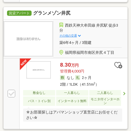
グランメゾン井尻
賃貸アパート
西鉄天神大牟田線 井尻駅 徒歩3
分
その他の交通
築6年4ヶ月 / 3階建
福岡県福岡市南区井尻４丁目
8.30
万円
管理費4,000円
なし
2ヶ月
2
2階 / 1LDK（41.51m
）
敷金なし
一人暮らし
二人暮らし
モニタ付インターホ
バス・トイレ別
インターネット無料
ン
☆お部屋探しはアパマンショップ直営店にお任せくだ
さい☆