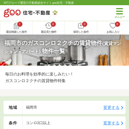
NTTグループ運営の不動産総合サイト goo住宅・不動産
1
0
0
0
最近検索した条件
最近見た物件
保存した条件
お気に入り
福岡市のガスコンロ２クチの賃貸物件
(賃貸マン
物件一覧
ション・アパート)
毎日のお料理を効率的に楽しみたい！
ガスコンロ２クチの賃貸物件特集
地域
変更する
福岡市
条件
変更する
コンロ2口以上