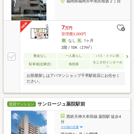
福岡県福岡市中央区桜坂２丁目
7
万円
管理費3,000円
なし
1ヶ月
2
2階 / 1DK（27m
）
敷金なし
一人暮らし
バス・トイレ別
モニタ付インターホ
駐車場(近隣含)
角部屋
ン
お部屋探しはアパマンショップ千早駅前店にお任せく
ださい。
サンロージュ薬院駅前
賃貸マンション
西鉄天神大牟田線 薬院駅 徒歩4
分
その他の交通