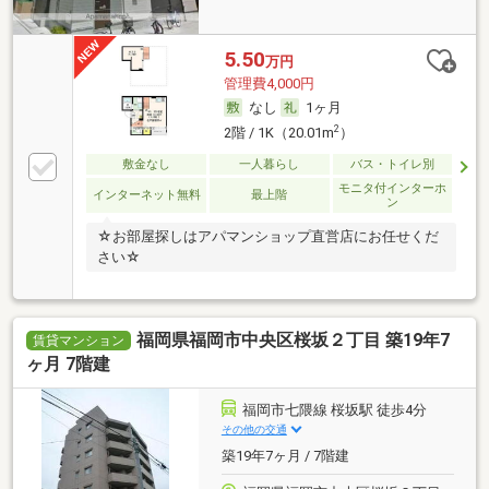
5.50
万円
管理費4,000円
なし
1ヶ月
2
2階 / 1K（20.01m
）
敷金なし
一人暮らし
バス・トイレ別
モニタ付インターホ
インターネット無料
最上階
ン
☆お部屋探しはアパマンショップ直営店にお任せくだ
さい☆
福岡県福岡市中央区桜坂２丁目 築19年7
賃貸マンション
ヶ月 7階建
福岡市七隈線 桜坂駅 徒歩4分
その他の交通
築19年7ヶ月 / 7階建