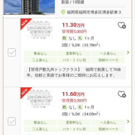
新築 / 13階建
福岡県福岡市博多区博多駅東３
11.30
万円
管理費5,000円
なし
1ヶ月
2
2階 / 1LDK（33.78m
）
敷金なし
更新料なし
一人暮らし
二人暮らし
バス・トイレ別
収納スペース
【管理戸数九州トップクラス】 福岡で創業して70余
年。信頼と実績でお客様のご期待にお応えします。
11.60
万円
管理費5,000円
なし
1ヶ月
2
2階 / 1LDK（34.05m
）
敷金なし
更新料なし
一人暮らし
二人暮らし
バス・トイレ別
収納スペース