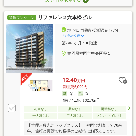
リファレンス六本松ビル
賃貸マンション
地下鉄七隈線 桜坂駅 徒歩7分
その他の交通
築2年1ヶ月 / 10階建
福岡県福岡市中央区谷１
12.40
万円
管理費5,000円
なし
なし
2
4階 / 1LDK（32.78m
）
礼金なし
敷金なし
更新料なし
一人暮らし
二人暮らし
バス・トイレ別
【管理戸数九州トップクラス】 福岡で創業して70余
年。信頼と実績でお客様のご期待にお応えします。