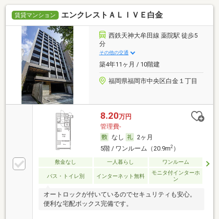
エンクレストＡＬＩＶＥ白金
賃貸マンション
西鉄天神大牟田線 薬院駅 徒歩5
分
その他の交通
築4年11ヶ月 / 10階建
福岡県福岡市中央区白金１丁目
8.20
万円
管理費-
なし
2ヶ月
2
5階 / ワンルーム（20.9m
）
敷金なし
一人暮らし
ワンルーム
モニタ付インターホ
バス・トイレ別
インターネット無料
ン
オートロックが付いているのでセキュリティも安心。
便利な宅配ボックス完備です。