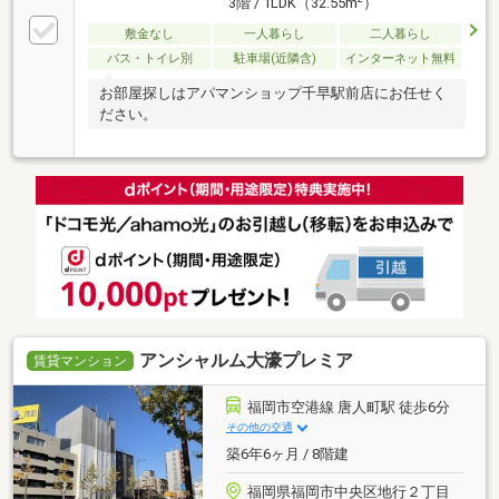
3階 / 1LDK（32.55m
）
敷金なし
一人暮らし
二人暮らし
バス・トイレ別
駐車場(近隣含)
インターネット無料
お部屋探しはアパマンショップ千早駅前店にお任せく
ださい。
アンシャルム大濠プレミア
賃貸マンション
福岡市空港線 唐人町駅 徒歩6分
その他の交通
築6年6ヶ月 / 8階建
福岡県福岡市中央区地行２丁目