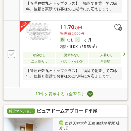
【管理戸数九州トップクラス】 福岡で創業して70余
年。信頼と実績でお客様のご期待にお応えします。
11.70
万円
管理費5,000円
なし
1ヶ月
2
2階 / 1LDK（35.58m
）
敷金なし
更新料なし
一人暮らし
二人暮らし
バス・トイレ別
角部屋
【管理戸数九州トップクラス】 福岡で創業して70余
年。信頼と実績でお客様のご期待にお応えします。
10件を表示する（全33件）
ピュアドームアプロード平尾
賃貸マンション
西鉄天神大牟田線 西鉄平尾駅 徒
歩5分