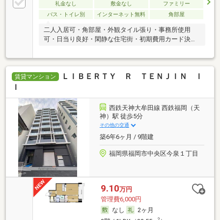
礼金なし
敷金なし
ファミリー
バス・トイレ別
インターネット無料
角部屋
二人入居可・角部屋・外観タイル張り・事務所使用
可・日当り良好・閑静な住宅街・初期費用カード決済
可
ＬＩＢＥＲＴＹ Ｒ ＴＥＮＪＩＮ Ｉ
賃貸マンション
Ｉ
西鉄天神大牟田線 西鉄福岡（天
神）駅 徒歩5分
その他の交通
築6年6ヶ月 / 9階建
福岡県福岡市中央区今泉１丁目
9.10
万円
管理費6,000円
なし
2ヶ月
2