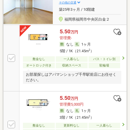
その他の交通
築25年3ヶ月 / 10階建
福岡県福岡市中央区白金２
5.50
万円
管理費-
なし
1ヶ月
2
5階 / 1K（21.45m
）
敷金なし
一人暮らし
バス・トイレ別
オートロック付き
収納スペース
駐輪場
お部屋探しはアパマンショップ千早駅前店にお任せく
ださい。
5.50
万円
管理費5,000円
なし
1ヶ月
2
3階 / 1K（21.45m
）
敷金なし
更新料なし
一人暮らし