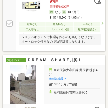
9
万円
管理費8,000円
なし
13.5万円
2
11階 / 1LDK（34.05m
）
敷金なし
更新料なし
一人暮らし
二人暮らし
バス・トイレ別
駐車場(近隣含)
システムキッチンで料理を作るのも楽しくなります。
オートロック付きなので防犯対策になります。
ＤＲＥＡＭ ＳＨＡＲＥ井尻Ｉ
賃貸アパート
西鉄天神大牟田線 井尻駅 徒歩4
分
その他の交通
築10年6ヶ月 / 2階建
福岡県福岡市南区井尻５