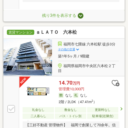
残り3件を表示する
ａＬＡＴＯ 六本松
賃貸マンション
福岡市七隈線 六本松駅 徒歩3分
その他の交通
築1年5ヶ月 / 9階建
福岡県福岡市中央区六本松２丁
目
14.70
万円
管理費10,000円
なし
なし
2
2階 / 2LDK（47.41m
）
礼金なし
敷金なし
更新料なし
二人暮らし
バス・トイレ別
駐車場(近隣含)
【三好不動産 管理物件】 福岡で創業して70余年。信