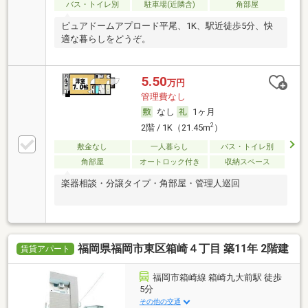
バス・トイレ別
駐車場(近隣含)
角部屋
ピュアドームアプロード平尾、1K、駅近徒歩5分、快
適な暮らしをどうぞ。
5.50
万円
管理費なし
なし
1ヶ月
2
2階 / 1K（21.45m
）
敷金なし
一人暮らし
バス・トイレ別
角部屋
オートロック付き
収納スペース
楽器相談・分譲タイプ・角部屋・管理人巡回
福岡県福岡市東区箱崎４丁目 築11年 2階建
賃貸アパート
福岡市箱崎線 箱崎九大前駅 徒歩
5分
その他の交通