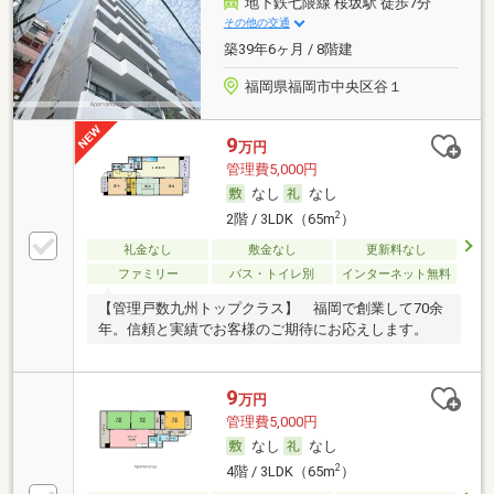
地下鉄七隈線 桜坂駅 徒歩7分
その他の交通
築39年6ヶ月 / 8階建
福岡県福岡市中央区谷１
9
万円
管理費5,000円
なし
なし
2
2階 / 3LDK（65m
）
礼金なし
敷金なし
更新料なし
ファミリー
バス・トイレ別
インターネット無料
【管理戸数九州トップクラス】 福岡で創業して70余
年。信頼と実績でお客様のご期待にお応えします。
9
万円
管理費5,000円
なし
なし
2
4階 / 3LDK（65m
）