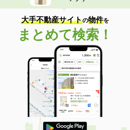
住 所
福島県福島市西中央４丁目
専有面積
42.37m²
間取り
1LDK
大手不動産サイト
物件
の
を
福島県郡山市田村町徳定字下河原
まとめて検索！
価 格
4.70万円
住 所
福島県郡山市田村町徳定字下河原
専有面積
34m²
間取り
ワンルーム
福島県郡山市字十貫河原
価 格
4.60万円
住 所
福島県郡山市字十貫河原
専有面積
23.18m²
間取り
1K
福島県福島市小倉寺字中ノ内
価 格
4.20万円