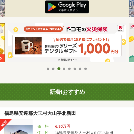
新着!おすすめ
福島県安達郡大玉村大山字北新田
価 格
6.90万円
住 所
福島県安達郡大玉村大山字北新田