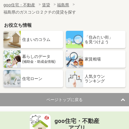
住 所
福島県郡山市小原田５丁目
goo住宅・不動産
賃貸
福島県
専有面積
39.92m²
福島県のガスコンロ２クチの賃貸を探す
間取り
1LDK
お役立ち情報
福島県いわき市常磐関船町３
「住みたい街」
価 格
4.80万円
住まいのコラム
を見つけよう
住 所
福島県いわき市常磐関船町３
専有面積
28.02m²
暮らしのデータ
間取り
1K
家賃相場
(補助金・助成金情報)
福島県郡山市安積町日出山１丁目
人気タウン
住宅ローン
ランキング
価 格
6.90万円
住 所
福島県郡山市安積町日出山１丁目
専有面積
72.92m²
ページトップに戻る
間取り
2LDK
福島県福島市西中央４丁目
goo住宅・不動産
価 格
5.05万円
アプリ