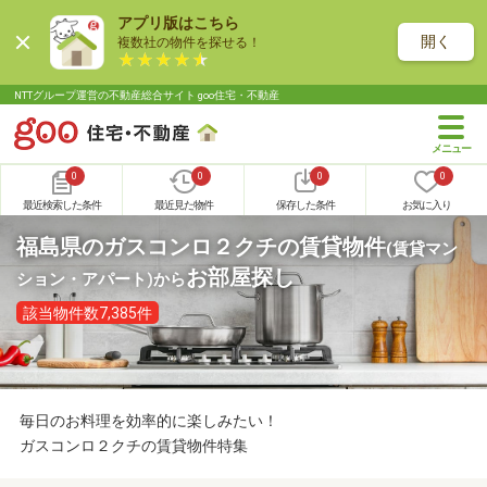
アプリ版はこちら
開く
複数社の物件を探せる！
NTTグループ運営の不動産総合サイト goo住宅・不動産
0
0
0
0
最近検索した条件
最近見た物件
保存した条件
お気に入り
福島県のガスコンロ２クチの賃貸物件
(賃貸マン
お部屋探し
ション・アパート)
から
該当物件数7,385件
毎日のお料理を効率的に楽しみたい！
ガスコンロ２クチの賃貸物件特集