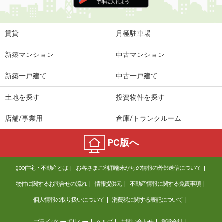
住 所
福島県福島市小倉寺字中ノ内
専有面積
31.56m²
間取り
1LDK
賃貸
月極駐車場
福島県郡山市田村町徳定字下河原
新築マンション
中古マンション
価 格
4.10万円
新築一戸建て
中古一戸建て
住 所
福島県郡山市田村町徳定字下河原
専有面積
28.4m²
土地を探す
投資物件を探す
間取り
ワンルーム
店舗/事業用
倉庫/トランクルーム
福島県福島市大森字城ノ内
PC版へ
価 格
6.10万円
住 所
福島県福島市大森字城ノ内
goo住宅・不動産とは
お客さまご利用端末からの情報の外部送信について
専有面積
53.34m²
間取り
1LDK
物件に関するお問合せの流れ
情報提供元
不動産情報に関する免責事項
個人情報の取り扱いについて
消費税に関する表記について
福島県福島市飯坂町湯野字銚子口
プライバシーポリシー
ヘルプ
お問い合わせ
運営会社