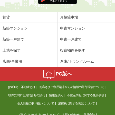
住 所
鳥取県米子市米原３
専有面積
23.18m²
間取り
1K
賃貸
月極駐車場
鳥取県米子市車尾６
新築マンション
中古マンション
価 格
4.70万円
新築一戸建て
中古一戸建て
住 所
鳥取県米子市車尾６
専有面積
23.72m²
土地を探す
投資物件を探す
間取り
1K
店舗/事業用
倉庫/トランクルーム
鳥取県米子市淀江町佐陀
PC版へ
価 格
5.50万円
住 所
鳥取県米子市淀江町佐陀
goo住宅・不動産とは
お客さまご利用端末からの情報の外部送信について
専有面積
46.94m²
間取り
1LDK
物件に関するお問合せの流れ
情報提供元
不動産情報に関する免責事項
個人情報の取り扱いについて
消費税に関する表記について
鳥取県米子市上福原５
プライバシーポリシー
ヘルプ
お問い合わせ
運営会社