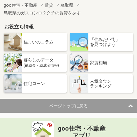
住 所
鳥取県米子市博労町２
goo住宅・不動産
賃貸
鳥取県
専有面積
23.18m²
鳥取県のガスコンロ２クチの賃貸を探す
間取り
1K
お役立ち情報
鳥取県米子市両三柳
「住みたい街」
価 格
4.40万円
住まいのコラム
を見つけよう
住 所
鳥取県米子市両三柳
専有面積
23.18m²
暮らしのデータ
間取り
1K
家賃相場
(補助金・助成金情報)
鳥取県米子市淀江町佐陀
人気タウン
住宅ローン
ランキング
価 格
5.30万円
住 所
鳥取県米子市淀江町佐陀
専有面積
58.86m²
ページトップに戻る
間取り
2LDK
鳥取県米子市両三柳
goo住宅・不動産
価 格
4.70万円
アプリ