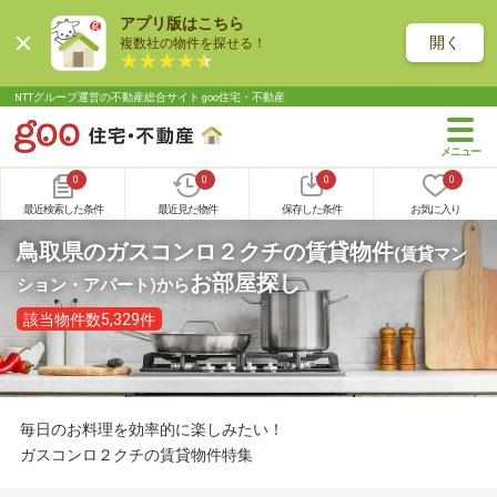
アプリ版はこちら
開く
複数社の物件を探せる！
NTTグループ運営の不動産総合サイト goo住宅・不動産
0
0
0
0
最近検索した条件
最近見た物件
保存した条件
お気に入り
鳥取県のガスコンロ２クチの賃貸物件
(賃貸マン
お部屋探し
ション・アパート)
から
該当物件数5,329件
毎日のお料理を効率的に楽しみたい！
ガスコンロ２クチの賃貸物件特集