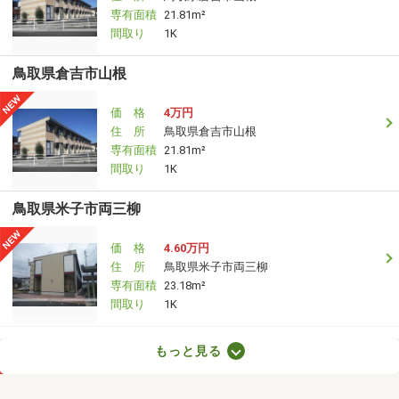
専有面積
21.81m²
間取り
1K
鳥取県倉吉市山根
価 格
4万円
住 所
鳥取県倉吉市山根
専有面積
21.81m²
間取り
1K
鳥取県米子市両三柳
価 格
4.60万円
住 所
鳥取県米子市両三柳
専有面積
23.18m²
間取り
1K
鳥取県米子市博労町２
もっと見る
価 格
3.50万円