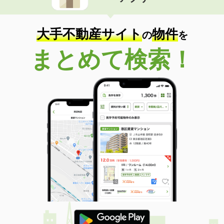
住 所
鳥取県米子市両三柳
専有面積
23.18m²
間取り
1K
大手不動産サイト
物件
の
を
鳥取県米子市米原３
まとめて検索！
価 格
3.30万円
住 所
鳥取県米子市米原３
専有面積
23.18m²
間取り
1K
鳥取県米子市両三柳
価 格
4.70万円
住 所
鳥取県米子市両三柳
専有面積
23.18m²
間取り
1K
鳥取県米子市米原３
価 格
3.30万円