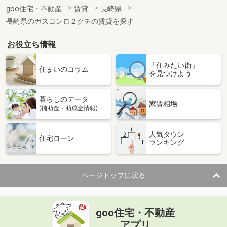
住 所
長崎県長崎市赤迫２
goo住宅・不動産
賃貸
長崎県
専有面積
61.47m²
長崎県のガスコンロ２クチの賃貸を探す
間取り
2LDK
お役立ち情報
長崎県大村市富の原２
「住みたい街」
価 格
4.30万円
住まいのコラム
を見つけよう
住 所
長崎県大村市富の原２
専有面積
23.61m²
暮らしのデータ
間取り
1K
家賃相場
(補助金・助成金情報)
長崎県大村市宮小路３
人気タウン
住宅ローン
ランキング
価 格
4.40万円
住 所
長崎県大村市宮小路３
専有面積
28.02m²
ページトップに戻る
間取り
1K
長崎県西彼杵郡長与町高田郷
goo住宅・不動産
価 格
4.50万円
アプリ