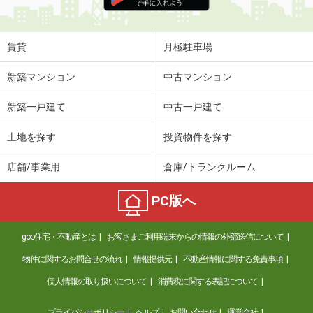
住 所
長崎県長崎市江平１
専有面積
19.87m²
間取り
1K
賃貸
月極駐車場
長崎県西彼杵郡長与町高田郷
新築マンション
中古マンション
価 格
6.10万円
新築一戸建て
中古一戸建て
住 所
長崎県西彼杵郡長与町高田郷
専有面積
48.39m²
土地を探す
投資物件を探す
間取り
1LDK
店舗/事業用
倉庫/トランクルーム
長崎県長崎市江平１
PC版へ
価 格
4.80万円
住 所
長崎県長崎市江平１
goo住宅・不動産とは
お客さまご利用端末からの情報の外部送信について
専有面積
19.87m²
間取り
1K
物件に関するお問合せの流れ
情報提供元
不動産情報に関する免責事項
個人情報の取り扱いについて
消費税に関する表記について
長崎県長崎市岩見町
プライバシーポリシー
ヘルプ
お問い合わせ
運営会社