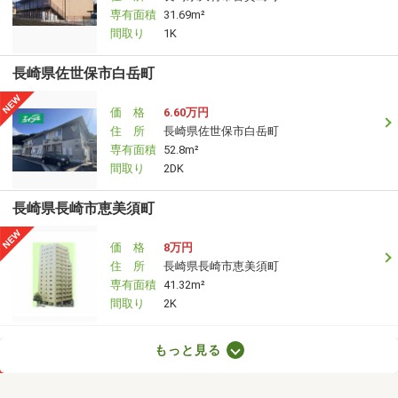
専有面積
31.69m²
間取り
1K
長崎県佐世保市白岳町
価 格
6.60万円
住 所
長崎県佐世保市白岳町
専有面積
52.8m²
間取り
2DK
長崎県長崎市恵美須町
価 格
8万円
住 所
長崎県長崎市恵美須町
専有面積
41.32m²
間取り
2K
長崎県長崎市赤迫２
もっと見る
価 格
9.60万円