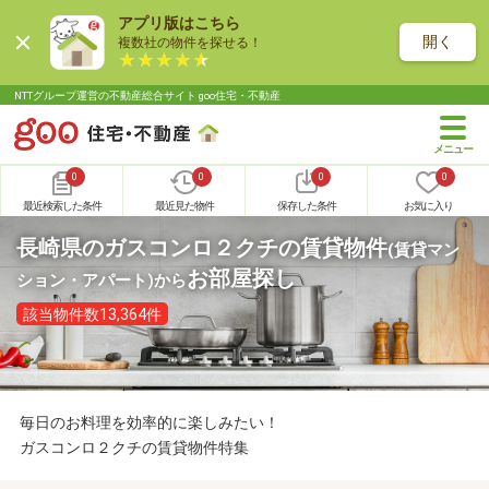
アプリ版はこちら
開く
複数社の物件を探せる！
NTTグループ運営の不動産総合サイト goo住宅・不動産
0
0
0
0
最近検索した条件
最近見た物件
保存した条件
お気に入り
長崎県のガスコンロ２クチの賃貸物件
(賃貸マン
お部屋探し
ション・アパート)
から
該当物件数13,364件
毎日のお料理を効率的に楽しみたい！
ガスコンロ２クチの賃貸物件特集