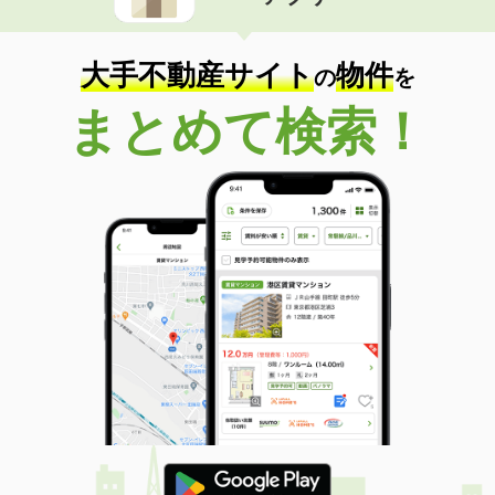
住 所
長崎県西彼杵郡長与町高田郷
専有面積
19.87m²
間取り
1K
大手不動産サイト
物件
の
を
長崎県西彼杵郡時津町西時津郷
まとめて検索！
価 格
5.60万円
住 所
長崎県西彼杵郡時津町西時津郷
専有面積
48.6m²
間取り
2DK
長崎県長崎市南町
価 格
4.40万円
住 所
長崎県長崎市南町
専有面積
19.87m²
間取り
1K
長崎県長崎市江平１
価 格
4.80万円