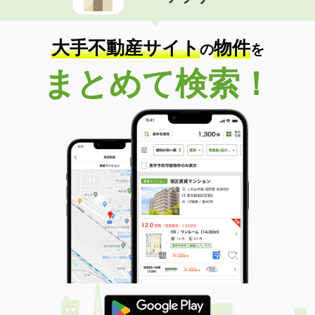
住 所
福岡県福岡市中央区大名２丁目
専有面積
42.8m²
間取り
1LDK
大手不動産サイト
物件
の
を
福岡県久留米市津福本町
まとめて検索！
価 格
5.75万円
住 所
福岡県久留米市津福本町
専有面積
45.39m²
間取り
1LDK
福岡県福岡市南区玉川町
価 格
8.20万円
住 所
福岡県福岡市南区玉川町
専有面積
33.88m²
間取り
1LDK
福岡県福岡市中央区大手門２丁目
価 格
7.20万円