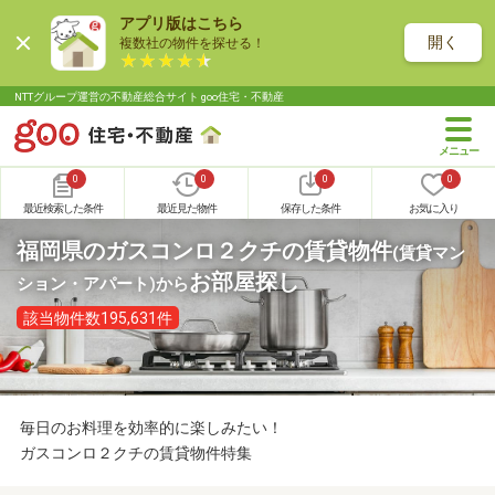
アプリ版はこちら
開く
複数社の物件を探せる！
NTTグループ運営の不動産総合サイト goo住宅・不動産
0
0
0
0
最近検索した条件
最近見た物件
保存した条件
お気に入り
福岡県のガスコンロ２クチの賃貸物件
(賃貸マン
お部屋探し
ション・アパート)
から
該当物件数195,631件
毎日のお料理を効率的に楽しみたい！
ガスコンロ２クチの賃貸物件特集