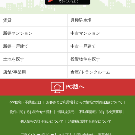
住 所
福岡県福岡市中央区大手門２丁目
専有面積
42.11m²
間取り
ワンルーム
賃貸
月極駐車場
福岡県福岡市早良区小田部２丁目
新築マンション
中古マンション
価 格
13.30万円
新築一戸建て
中古一戸建て
住 所
福岡県福岡市早良区小田部２丁目
専有面積
73.38m²
土地を探す
投資物件を探す
間取り
3LDK
店舗/事業用
倉庫/トランクルーム
福岡県北九州市八幡西区東浜町
PC版へ
価 格
6.45万円
住 所
福岡県北九州市八幡西区東浜町
goo住宅・不動産とは
お客さまご利用端末からの情報の外部送信について
専有面積
30.29m²
間取り
1LDK
物件に関するお問合せの流れ
情報提供元
不動産情報に関する免責事項
個人情報の取り扱いについて
消費税に関する表記について
福岡県北九州市八幡西区町上津役西１丁目
プライバシーポリシー
ヘルプ
お問い合わせ
運営会社