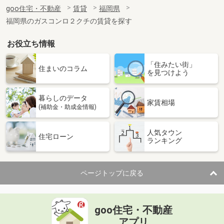
住 所
福岡県北九州市八幡西区大字本城
goo住宅・不動産
賃貸
福岡県
専有面積
79.3m²
福岡県のガスコンロ２クチの賃貸を探す
間取り
3LDK
お役立ち情報
福岡県福岡市早良区祖原
「住みたい街」
価 格
13.80万円
住まいのコラム
を見つけよう
住 所
福岡県福岡市早良区祖原
専有面積
48.95m²
暮らしのデータ
間取り
1LDK
家賃相場
(補助金・助成金情報)
福岡県福岡市博多区博多駅南２丁目
人気タウン
住宅ローン
ランキング
価 格
6.50万円
住 所
福岡県福岡市博多区博多駅南２丁目
専有面積
24m²
ページトップに戻る
間取り
1K
福岡県福岡市中央区大名２丁目
goo住宅・不動産
価 格
13.20万円
アプリ