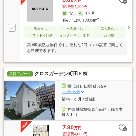
万円
管理費4,500円
なし
1ヶ月
2
1階 / 1LDK（33.04m
）
敷金なし
一人暮らし
二人暮らし
バス・トイレ別
インターネット無料
角部屋
築1年 素敵な物件です。便利な2口コンロ設置で楽しく
お料理できます。
クロスガーデン町田Ｅ棟
賃貸アパート
横浜線 町田駅 徒歩5分
その他の交通
築4年1ヶ月 / 2階建
神奈川県相模原市南区上鶴間本
町３丁目
7.80
万円
管理費4,000円