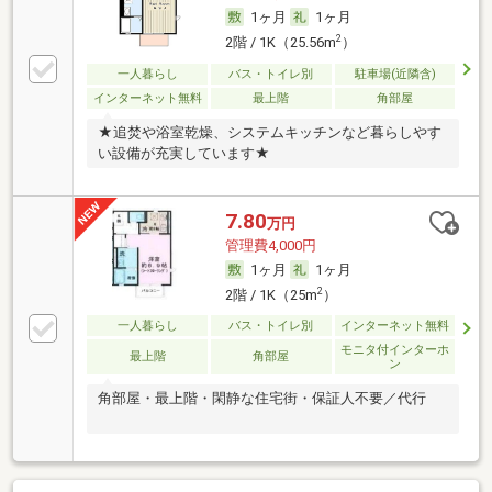
1ヶ月
1ヶ月
2
2階 / 1K（25.56m
）
一人暮らし
バス・トイレ別
駐車場(近隣含)
インターネット無料
最上階
角部屋
★追焚や浴室乾燥、システムキッチンなど暮らしやす
い設備が充実しています★
7.80
万円
管理費4,000円
1ヶ月
1ヶ月
2
2階 / 1K（25m
）
一人暮らし
バス・トイレ別
インターネット無料
モニタ付インターホ
最上階
角部屋
ン
角部屋・最上階・閑静な住宅街・保証人不要／代行