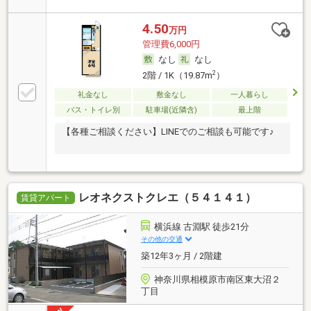
4.50
万円
管理費6,000円
なし
なし
2
2階 / 1K（19.87m
）
礼金なし
敷金なし
一人暮らし
バス・トイレ別
駐車場(近隣含)
最上階
【各種ご相談ください】LINEでのご相談も可能です♪
レオネクストクレエ（５４１４１）
賃貸アパート
横浜線 古淵駅 徒歩21分
その他の交通
築12年3ヶ月 / 2階建
神奈川県相模原市南区東大沼２
丁目