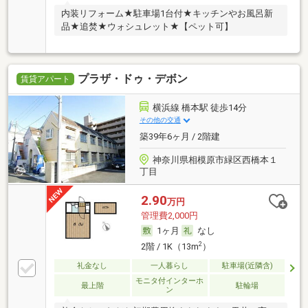
内装リフォーム★駐車場1台付★キッチンやお風呂新
品★追焚★ウォシュレット★【ペット可】
プラザ・ドゥ・デボン
賃貸アパート
横浜線 橋本駅 徒歩14分
その他の交通
築39年6ヶ月 / 2階建
神奈川県相模原市緑区西橋本１
丁目
2.90
万円
管理費2,000円
1ヶ月
なし
2
2階 / 1K（13m
）
礼金なし
一人暮らし
駐車場(近隣含)
モニタ付インターホ
最上階
駐輪場
ン