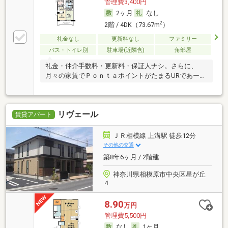
管理費3,400円
2ヶ月
なし
2
2階 / 4DK（73.67m
）
礼金なし
更新料なし
ファミリー
バス・トイレ別
駐車場(近隣含)
角部屋
礼金・仲介手数料・更新料・保証人ナシ。さらに、
月々の家賃でＰｏｎｔａポイントがたまるURであー
る。
リヴェール
賃貸アパート
ＪＲ相模線 上溝駅 徒歩12分
その他の交通
築8年6ヶ月 / 2階建
神奈川県相模原市中央区星が丘
４
8.90
万円
管理費5,500円
なし
1ヶ月