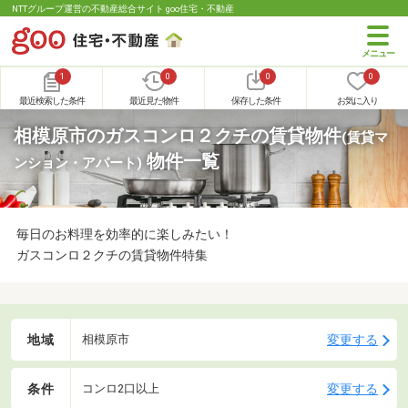
NTTグループ運営の不動産総合サイト goo住宅・不動産
1
0
0
0
最近検索した条件
最近見た物件
保存した条件
お気に入り
相模原市のガスコンロ２クチの賃貸物件
(賃貸マ
物件一覧
ンション・アパート)
毎日のお料理を効率的に楽しみたい！
ガスコンロ２クチの賃貸物件特集
地域
変更する
相模原市
条件
変更する
コンロ2口以上