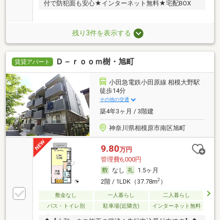
付で防犯面も安心★インターネット無料★宅配BOX
残り3件を表示する
Ｄ－ｒｏｏｍ樹・旭町
賃貸アパート
小田急電鉄小田原線 相模大野駅
徒歩14分
その他の交通
築4年3ヶ月 / 3階建
神奈川県相模原市南区旭町
9.80
万円
管理費6,000円
なし
1.5ヶ月
2
2階 / 1LDK（37.78m
）
敷金なし
一人暮らし
二人暮らし
バス・トイレ別
駐車場(近隣含)
インターネット無料