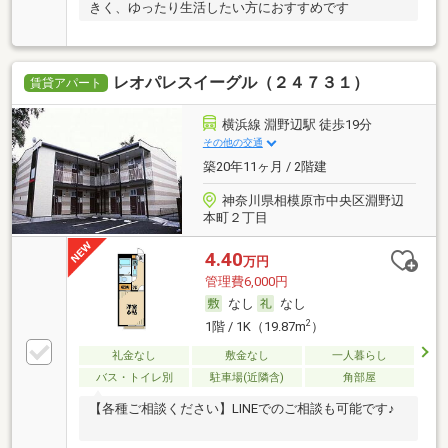
きく、ゆったり生活したい方におすすめです
レオパレスイーグル（２４７３１）
賃貸アパート
横浜線 淵野辺駅 徒歩19分
その他の交通
築20年11ヶ月 / 2階建
神奈川県相模原市中央区淵野辺
本町２丁目
4.40
万円
管理費6,000円
なし
なし
2
1階 / 1K（19.87m
）
礼金なし
敷金なし
一人暮らし
バス・トイレ別
駐車場(近隣含)
角部屋
【各種ご相談ください】LINEでのご相談も可能です♪