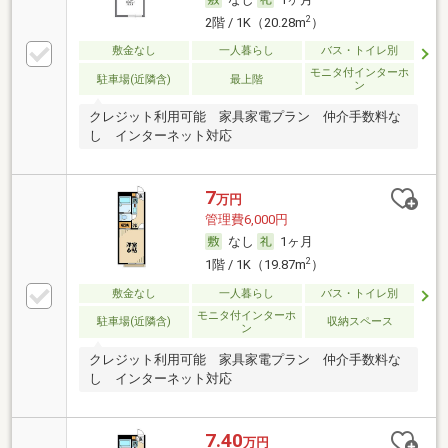
2
2階 / 1K（20.28m
）
敷金なし
一人暮らし
バス・トイレ別
モニタ付インターホ
駐車場(近隣含)
最上階
ン
クレジット利用可能 家具家電プラン 仲介手数料な
し インターネット対応
7
万円
管理費6,000円
なし
1ヶ月
2
1階 / 1K（19.87m
）
敷金なし
一人暮らし
バス・トイレ別
モニタ付インターホ
駐車場(近隣含)
収納スペース
ン
クレジット利用可能 家具家電プラン 仲介手数料な
し インターネット対応
7.40
万円