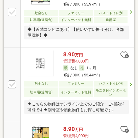
2
1階 / 3DK（55.97m
）
敷金なし
ファミリー
バス・トイレ別
駐車場(近隣含)
インターネット無料
角部屋
◆【近隣コンビニあり】【使いやすい振り分け、各部
屋収納】◆
8.90
万円
管理費4,000円
なし
1ヶ月
2
1階 / 3DK（55.44m
）
敷金なし
ファミリー
バス・トイレ別
モニタ付インターホ
駐車場(近隣含)
インターネット無料
ン
★こちらの物件はオンライン上でのご紹介・ご相談が
可能です★別号室や類似物件もお探し可能です♪
8.90
万円
管理費4,000円