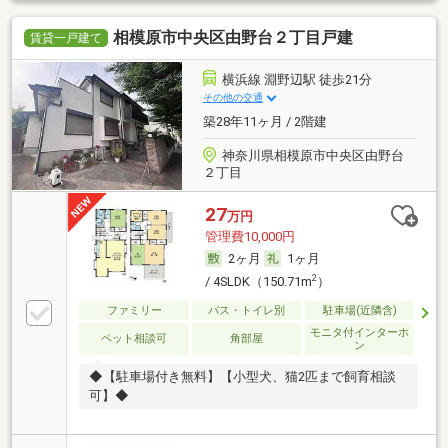
相模原市中央区由野台２丁目戸建
賃貸一戸建て
横浜線 淵野辺駅 徒歩21分
その他の交通
築28年11ヶ月 / 2階建
神奈川県相模原市中央区由野台
２丁目
27
万円
管理費10,000円
2ヶ月
1ヶ月
2
/ 4SLDK（150.71m
）
ファミリー
バス・トイレ別
駐車場(近隣含)
モニタ付インターホ
ペット相談可
角部屋
ン
◆【駐車場付き無料】【小型犬、猫2匹まで飼育相談
可】◆