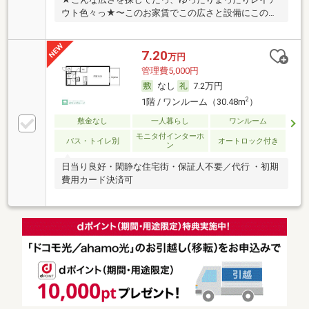
ウト色々っ★〜このお家賃でこの広さと設備にこの近
さ〜
7.20
万円
管理費5,000円
なし
7.2万円
2
1階 / ワンルーム（30.48m
）
敷金なし
一人暮らし
ワンルーム
モニタ付インターホ
バス・トイレ別
オートロック付き
ン
日当り良好・閑静な住宅街・保証人不要／代行 ・初期
費用カード決済可