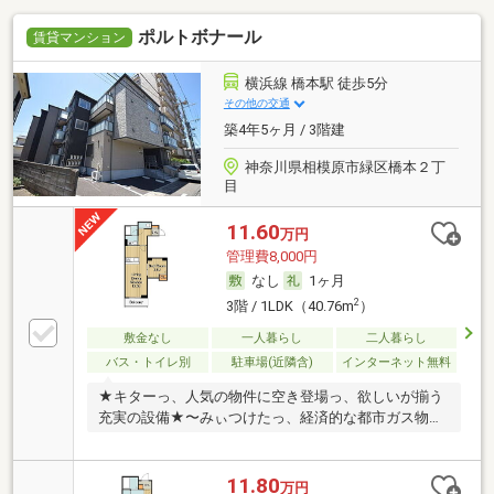
ポルトボナール
賃貸マンション
横浜線 橋本駅 徒歩5分
その他の交通
築4年5ヶ月 / 3階建
神奈川県相模原市緑区橋本２丁
目
11.60
万円
管理費8,000円
なし
1ヶ月
2
3階 / 1LDK（40.76m
）
敷金なし
一人暮らし
二人暮らし
バス・トイレ別
駐車場(近隣含)
インターネット無料
★キターっ、人気の物件に空き登場っ、欲しいが揃う
充実の設備★〜みぃつけたっ、経済的な都市ガス物件
っ〜
11.80
万円