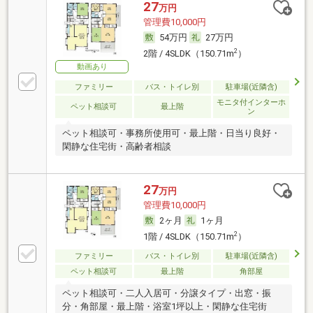
27
万円
管理費10,000円
54万円
27万円
2
2階 / 4SLDK（150.71m
）
動画あり
ファミリー
バス・トイレ別
駐車場(近隣含)
モニタ付インターホ
ペット相談可
最上階
ン
ペット相談可・事務所使用可・最上階・日当り良好・
閑静な住宅街・高齢者相談
27
万円
管理費10,000円
2ヶ月
1ヶ月
2
1階 / 4SLDK（150.71m
）
ファミリー
バス・トイレ別
駐車場(近隣含)
ペット相談可
最上階
角部屋
ペット相談可・二人入居可・分譲タイプ・出窓・振
分・角部屋・最上階・浴室1坪以上・閑静な住宅街