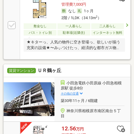
管理費7,000円
なし
1ヶ月
2
2階 / 1LDK（34.13m
）
敷金なし
一人暮らし
二人暮らし
バス・トイレ別
駐車場(近隣含)
インターネット無料
★キターっ、人気の物件に空き登場っ、欲しいが揃う
充実の設備★〜みぃつけたっ、経済的な都市ガス物件
っ〜
ＵＲ鶴ヶ丘
賃貸マンション
小田急電鉄小田原線 小田急相模
原駅 徒歩8分
その他の交通
築30年11ヶ月 / 6階建
神奈川県相模原市南区南台５丁
目
12.56
万円