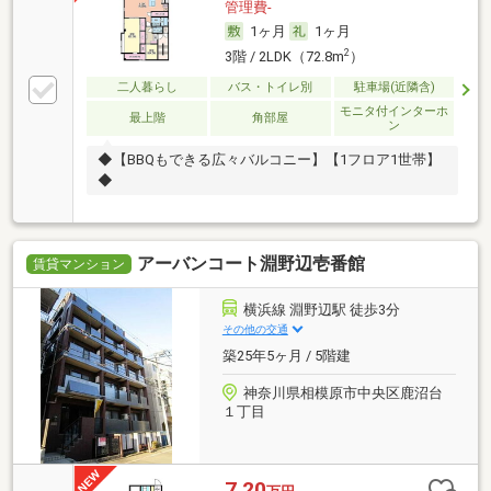
管理費-
1ヶ月
1ヶ月
2
3階 / 2LDK（72.8m
）
二人暮らし
バス・トイレ別
駐車場(近隣含)
モニタ付インターホ
最上階
角部屋
ン
◆【BBQもできる広々バルコニー】【1フロア1世帯】
◆
アーバンコート淵野辺壱番館
賃貸マンション
横浜線 淵野辺駅 徒歩3分
その他の交通
築25年5ヶ月 / 5階建
神奈川県相模原市中央区鹿沼台
１丁目
7.20