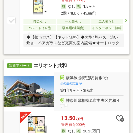
なし
1.5ヶ月
2
2階 / 1LDK（45.8m
）
敷金なし
一人暮らし
二人暮らし
バス・トイレ別
駐車場(近隣含)
インターネット無料
◆【都市ガス】【ネット無料】◆大型1坪バス、追い
炊き、ペアガラスなど充実の室内設備★オートロック
エリオント共和
賃貸アパート
横浜線 淵野辺駅 徒歩9分
その他の交通
築1年9ヶ月 / 3階建
神奈川県相模原市中央区共和４
丁目
13.50
万円
管理費6,000円
なし
20.25万円