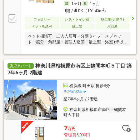
1ヶ月
1ヶ月
2
1階 / 4LDK（101.43m
）
ファミリー
バス・トイレ別
駐車場(近隣含)
ペット相談可
最上階
角部屋
ペット相談可・二人入居可・分譲タイプ・メゾネッ
ト・振分・角部屋・管理人巡回・最上階・浴室1坪以
上・閑静な住宅街
神奈川県相模原市南区上鶴間本町５丁目 築
賃貸アパート
7年6ヶ月 2階建
横浜線 町田駅 徒歩6分
その他の交通
築7年6ヶ月 / 2階建
神奈川県相模原市南区上鶴間本
町５丁目
7
万円
管理費5,000円