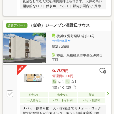
礼金なしでむだな初期費用抑えられます。天井の高い
開放的なロフト付き1K。ハシモト駅徒歩圏内で3路線
（仮称）ジーメゾン淵野辺サウス
賃貸アパート
横浜線 淵野辺駅 徒歩14分
その他の交通
新築 / 3階建
神奈川県相模原市中央区弥栄１
丁目
6.70
万円
管理費5,000円
なし
なし
2
1階 / 1K（25m
）
礼金なし
敷金なし
新築
一人暮らし
バス・トイレ別
ペット相談可
★ペット飼育可能！犬・猫2匹まで可★オートロック
付で防犯面も安心★インターネット無料★宅配BOX