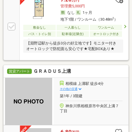
万円
管理費5,000円
なし
1ヶ月
2
地下1階 / ワンルーム（30.48m
）
敷金なし
一人暮らし
ワンルーム
バス・トイレ別
駐車場(近隣含)
オートロック付き
【淵野辺駅から徒歩3分の好立地です】モニター付き
オートロックで防犯面も安心です★宅配BOXあり★
ＧＲＡＤＵＳ上溝
賃貸アパート
相模線 上溝駅 徒歩4分
その他の交通
築1年 / 3階建
神奈川県相模原市中央区上溝７
丁目
6.80