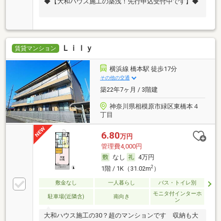
◆【大和ハウス施工の築浅！先行申込受付中です】◆
Ｌｉｌｙ
賃貸マンション
横浜線 橋本駅 徒歩17分
その他の交通
築22年7ヶ月 / 3階建
神奈川県相模原市緑区東橋本４
丁目
6.80
万円
管理費4,000円
なし
4万円
2
1階 / 1K（31.02m
）
敷金なし
一人暮らし
バス・トイレ別
モニタ付インターホ
駐車場(近隣含)
南向き
ン
大和ハウス施工の30？超のマンションです 収納も大