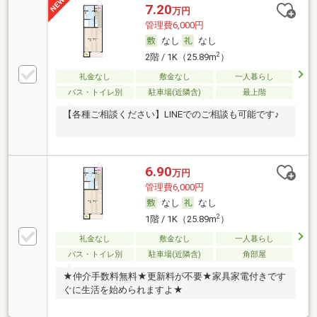
7.20
万円
管理費6,000円
なし
なし
2
2階 / 1K（25.89m
）
礼金なし
敷金なし
一人暮らし
バス・トイレ別
駐車場(近隣含)
最上階
【各種ご相談ください】LINEでのご相談も可能です♪
6.90
万円
管理費6,000円
なし
なし
2
1階 / 1K（25.89m
）
礼金なし
敷金なし
一人暮らし
バス・トイレ別
駐車場(近隣含)
角部屋
★仲介手数料無料★更新料が不要★家具家電付きです
ぐに生活を始められますよ★