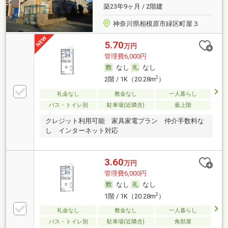
築23年9ヶ月 / 2階建
神奈川県相模原市緑区町屋３
5.70
万円
管理費6,000円
なし
なし
2
2階 / 1K（20.28m
）
礼金なし
敷金なし
一人暮らし
バス・トイレ別
駐車場(近隣含)
最上階
クレジット利用可能 家具家電プラン 仲介手数料な
し インターネット対応
3.60
万円
管理費6,000円
なし
なし
2
1階 / 1K（20.28m
）
礼金なし
敷金なし
一人暮らし
バス・トイレ別
駐車場(近隣含)
角部屋