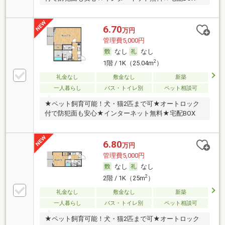
6.70
万円
管理費5,000円
なし
なし
2
1階 / 1K（25.04m
）
礼金なし
敷金なし
新築
一人暮らし
バス・トイレ別
ペット相談可
★ペット飼育可能！犬・猫2匹まで可★オートロック
付で防犯面も安心★インターネット無料★宅配BOX
6.80
万円
管理費5,000円
なし
なし
2
2階 / 1K（25m
）
礼金なし
敷金なし
新築
一人暮らし
バス・トイレ別
ペット相談可
★ペット飼育可能！犬・猫2匹まで可★オートロック