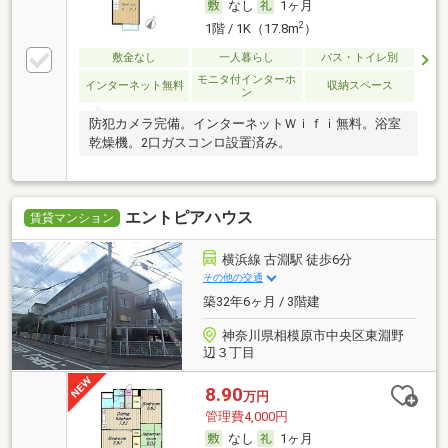
なし
1ヶ月
2
1階 / 1K（17.8m
）
敷金なし
一人暮らし
バス・トイレ別
モニタ付インターホ
インターネット無料
収納スペース
ン
防犯カメラ完備。インターネットＷｉｆｉ無料。浴室
乾燥機。2口ガスコンロ設置済み。
エントピアハウス
賃貸マンション
横浜線 古淵駅 徒歩6分
その他の交通
築32年6ヶ月 / 3階建
神奈川県相模原市中央区東淵野
辺３丁目
8.90
万円
管理費4,000円
なし
1ヶ月