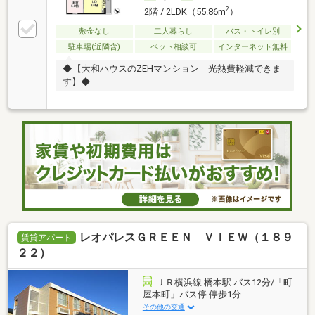
2
2階 / 2LDK（55.86m
）
敷金なし
二人暮らし
バス・トイレ別
駐車場(近隣含)
ペット相談可
インターネット無料
◆【大和ハウスのZEHマンション 光熱費軽減できま
す】◆
レオパレスＧＲＥＥＮ ＶＩＥＷ（１８９
賃貸アパート
２２）
ＪＲ横浜線 橋本駅 バス12分/「町
屋本町」バス停 停歩1分
その他の交通