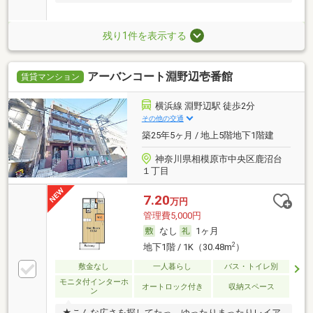
残り1件を表示する
アーバンコート淵野辺壱番館
賃貸マンション
横浜線 淵野辺駅 徒歩2分
その他の交通
築25年5ヶ月 / 地上5階地下1階建
神奈川県相模原市中央区鹿沼台
１丁目
7.20
万円
管理費5,000円
なし
1ヶ月
2
地下1階 / 1K（30.48m
）
敷金なし
一人暮らし
バス・トイレ別
モニタ付インターホ
オートロック付き
収納スペース
ン
★こんな広さを探してたっ、ゆったりまったりレイア