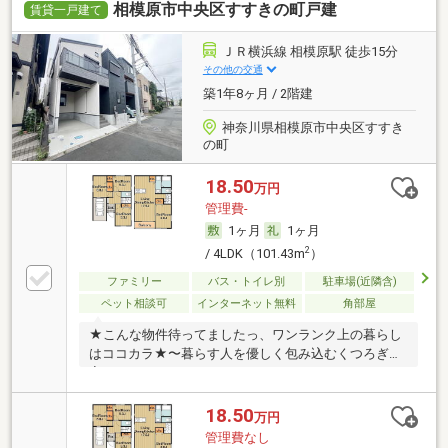
相模原市中央区すすきの町戸建
賃貸一戸建て
ＪＲ横浜線 相模原駅 徒歩15分
その他の交通
築1年8ヶ月 / 2階建
神奈川県相模原市中央区すすき
の町
18.50
万円
管理費-
1ヶ月
1ヶ月
2
/ 4LDK（101.43m
）
ファミリー
バス・トイレ別
駐車場(近隣含)
ペット相談可
インターネット無料
角部屋
★こんな物件待ってましたっ、ワンランク上の暮らし
はココカラ★〜暮らす人を優しく包み込むくつろぎの
家〜
18.50
万円
管理費なし