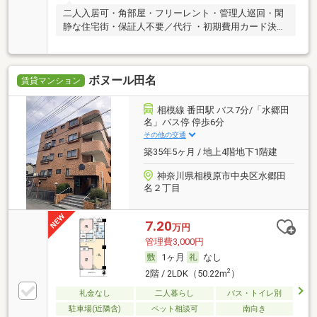
二人入居可・角部屋・フリーレント・管理人巡回・閑
静な住宅街・保証人不要／代行 ・初期費用カード決済
可
ボヌール田名
賃貸マンション
相模線 番田駅 バス7分/「水郷田
名」バス停 停歩6分
その他の交通
築35年5ヶ月 / 地上4階地下1階建
神奈川県相模原市中央区水郷田
名２丁目
7.20
万円
管理費3,000円
1ヶ月
なし
2
2階 / 2LDK（50.22m
）
礼金なし
二人暮らし
バス・トイレ別
駐車場(近隣含)
ペット相談可
南向き