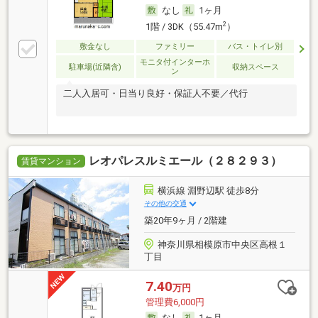
なし
1ヶ月
2
1階 / 3DK（55.47m
）
敷金なし
ファミリー
バス・トイレ別
モニタ付インターホ
駐車場(近隣含)
収納スペース
ン
二人入居可・日当り良好・保証人不要／代行
レオパレスルミエール（２８２９３）
賃貸マンション
横浜線 淵野辺駅 徒歩8分
その他の交通
築20年9ヶ月 / 2階建
神奈川県相模原市中央区高根１
丁目
7.40
万円
管理費6,000円
なし
1ヶ月