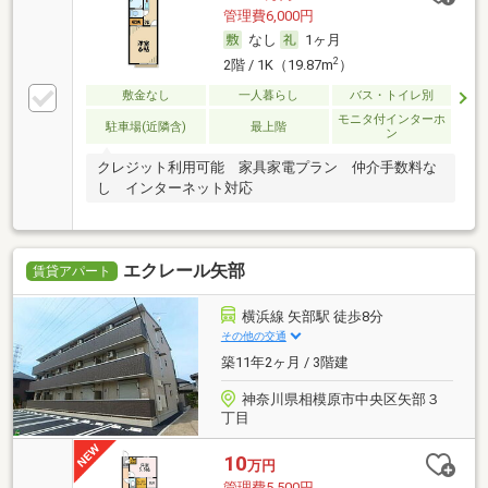
管理費6,000円
なし
1ヶ月
2
2階 / 1K（19.87m
）
敷金なし
一人暮らし
バス・トイレ別
モニタ付インターホ
駐車場(近隣含)
最上階
ン
クレジット利用可能 家具家電プラン 仲介手数料な
し インターネット対応
エクレール矢部
賃貸アパート
横浜線 矢部駅 徒歩8分
その他の交通
築11年2ヶ月 / 3階建
神奈川県相模原市中央区矢部３
丁目
10
万円
管理費5,500円