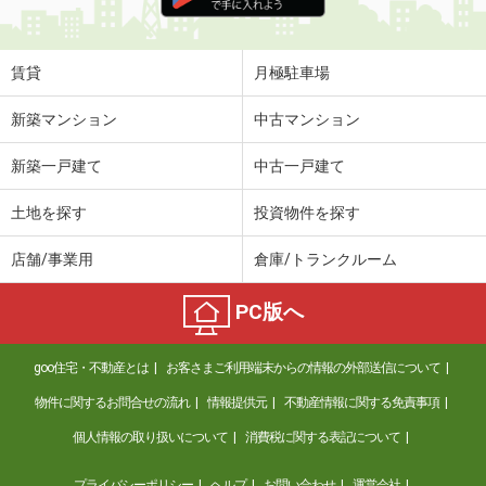
住 所
富山県南砺市年代
専有面積
62.32m²
間取り
2LDK
賃貸
月極駐車場
富山県富山市豊城町
新築マンション
中古マンション
価 格
5.40万円
新築一戸建て
中古一戸建て
住 所
富山県富山市豊城町
専有面積
21.81m²
土地を探す
投資物件を探す
間取り
1K
店舗/事業用
倉庫/トランクルーム
富山県富山市手屋１
PC版へ
価 格
4.25万円
住 所
富山県富山市手屋１
goo住宅・不動産とは
お客さまご利用端末からの情報の外部送信について
専有面積
44.36m²
間取り
1LDK
物件に関するお問合せの流れ
情報提供元
不動産情報に関する免責事項
個人情報の取り扱いについて
消費税に関する表記について
富山県富山市町村２
プライバシーポリシー
ヘルプ
お問い合わせ
運営会社