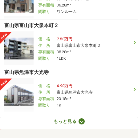
専有面積
36.28m²
間取り
ワンルーム
富山県富山市大泉本町２
価 格
7.50万円
住 所
富山県富山市大泉本町２
専有面積
38.28m²
間取り
1LDK
富山県魚津市大光寺
価 格
4.90万円
住 所
富山県魚津市大光寺
専有面積
23.18m²
間取り
1K
富山県富山市安養坊
もっと見る
価 格
5.90万円