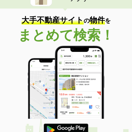
住 所
富山県富山市豊城町
専有面積
21.81m²
間取り
1K
大手不動産サイト
物件
の
を
富山県富山市町村２
まとめて検索！
価 格
6.20万円
住 所
富山県富山市町村２
専有面積
30.84m²
間取り
1K
富山県滑川市田中新町
価 格
4.20万円
住 所
富山県滑川市田中新町
専有面積
23.18m²
間取り
1K
富山県南砺市年代
価 格
5.45万円