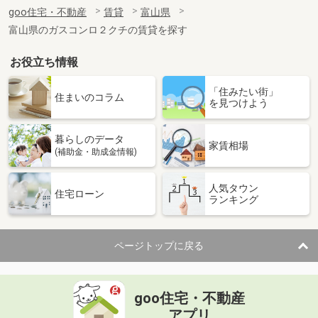
住 所
富山県富山市安養坊
goo住宅・不動産
賃貸
富山県
専有面積
23.18m²
富山県のガスコンロ２クチの賃貸を探す
間取り
1K
お役立ち情報
富山県滑川市柳原
「住みたい街」
価 格
3.80万円
住まいのコラム
を見つけよう
住 所
富山県滑川市柳原
専有面積
21.81m²
暮らしのデータ
間取り
1K
家賃相場
(補助金・助成金情報)
富山県富山市町村２
人気タウン
住宅ローン
ランキング
価 格
5.10万円
住 所
富山県富山市町村２
専有面積
22.35m²
ページトップに戻る
間取り
1K
富山県富山市豊城町
goo住宅・不動産
価 格
5.70万円
アプリ