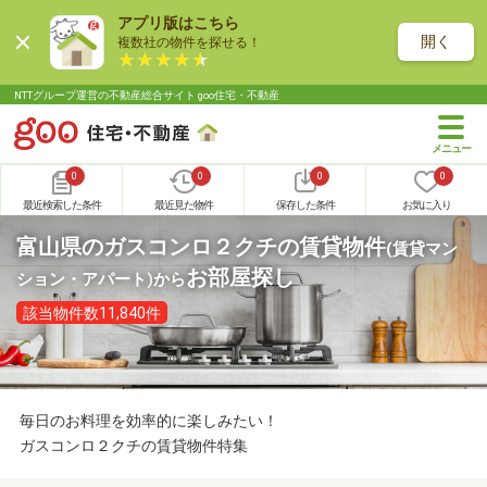
アプリ版はこちら
開く
複数社の物件を探せる！
NTTグループ運営の不動産総合サイト goo住宅・不動産
0
0
0
0
最近検索した条件
最近見た物件
保存した条件
お気に入り
富山県のガスコンロ２クチの賃貸物件
(賃貸マン
お部屋探し
ション・アパート)
から
該当物件数11,840件
毎日のお料理を効率的に楽しみたい！
ガスコンロ２クチの賃貸物件特集